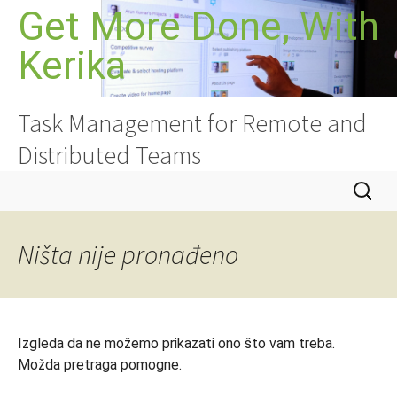
Idi
Get More Done, With
na
Kerika
sadržaj
Task Management for Remote and
Distributed Teams
Pretrag
Ništa nije pronađeno
Izgleda da ne možemo prikazati ono što vam treba.
Možda pretraga pomogne.