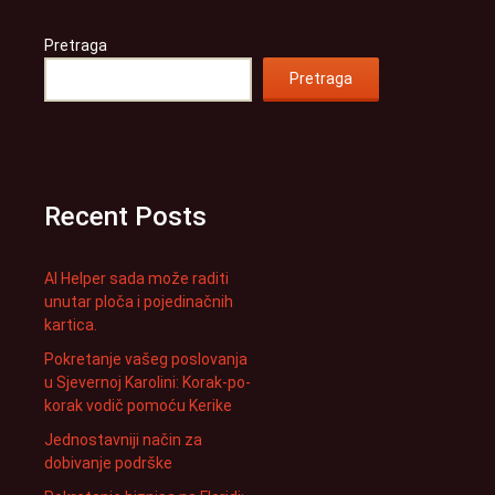
Pretraga
Pretraga
Recent Posts
AI Helper sada može raditi
unutar ploča i pojedinačnih
kartica.
Pokretanje vašeg poslovanja
u Sjevernoj Karolini: Korak-po-
korak vodič pomoću Kerike
Jednostavniji način za
dobivanje podrške