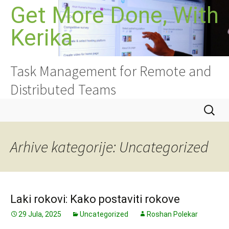
Idi
Get More Done, With
na
Kerika
sadržaj
Task Management for Remote and
Distributed Teams
Pretrag
Arhive kategorije: Uncategorized
Laki rokovi: Kako postaviti rokove
29 Jula, 2025
Uncategorized
Roshan Polekar