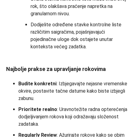
rok, što olakšava praćenje napretka na
granularnom nivou.
Dodijelite određene stavke kontrolne liste
različitim saigračima, pojašnjavajući
pojedinačne uloge dok ostajete unutar
konteksta većeg zadatka.
Najbolje prakse za upravljanje rokovima
Budite konkretni
: Izbjegavajte nejasne vremenske
okvire, postavite tačne datume kako biste izbjegli
zabunu.
Prioritete realno
: Uravnotežite radna opterećenja
dodjeljivanjem rokova koji odražavaju složenost
zadataka.
Regularly Review
: Ažurirajte rokove kako se obim