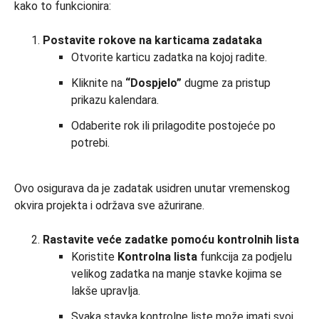
kako to funkcionira:
Postavite rokove na karticama zadataka
Otvorite karticu zadatka na kojoj radite.
Kliknite na
“Dospjelo”
dugme za pristup
prikazu kalendara.
Odaberite rok ili prilagodite postojeće po
potrebi.
Ovo osigurava da je zadatak usidren unutar vremenskog
okvira projekta i održava sve ažurirane.
Rastavite veće zadatke pomoću kontrolnih lista
Koristite
Kontrolna lista
funkcija za podjelu
velikog zadatka na manje stavke kojima se
lakše upravlja.
Svaka stavka kontrolne liste može imati svoj