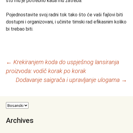
što mu je potrebno kada mu zatreba.
Pojednostavite svoj radni tok tako što će vaši fajlovi biti
dostupni i organizovani, i učinite timski rad efikasnim koliko
bi trebao biti.
Navigacija
←
Krekiranjem koda do uspješnog lansiranja
proizvoda: vodič korak po korak
članaka
Dodavanje saigrača i upravljanje ulogama
→
Archives