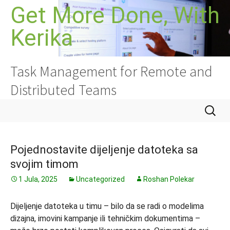
Idi
Get More Done, With
na
Kerika
sadržaj
Task Management for Remote and
Distributed Teams
Pretrag
Pojednostavite dijeljenje datoteka sa
svojim timom
1 Jula, 2025
Uncategorized
Roshan Polekar
Dijeljenje datoteka u timu – bilo da se radi o modelima
dizajna, imovini kampanje ili tehničkim dokumentima –