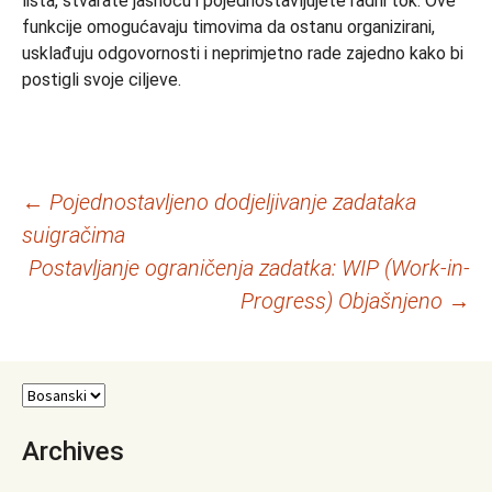
lista, stvarate jasnoću i pojednostavljujete radni tok. Ove
funkcije omogućavaju timovima da ostanu organizirani,
usklađuju odgovornosti i neprimjetno rade zajedno kako bi
postigli svoje ciljeve.
Navigacija
←
Pojednostavljeno dodjeljivanje zadataka
suigračima
članaka
Postavljanje ograničenja zadatka: WIP (Work-in-
Progress) Objašnjeno
→
Archives