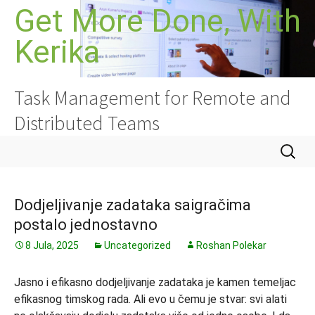
Idi
Get More Done, With
na
Kerika
sadržaj
Task Management for Remote and
Distributed Teams
Pretrag
Dodjeljivanje zadataka saigračima
postalo jednostavno
8 Jula, 2025
Uncategorized
Roshan Polekar
Jasno i efikasno dodjeljivanje zadataka je kamen temeljac
efikasnog timskog rada. Ali evo u čemu je stvar: svi alati