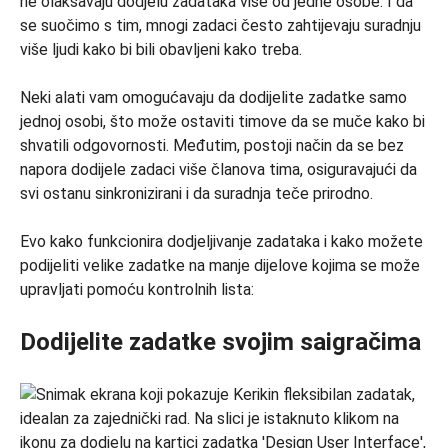
ne olakšavaju dodjelu zadataka više od jedne osobe. I da
se suočimo s tim, mnogi zadaci često zahtijevaju suradnju
više ljudi kako bi bili obavljeni kako treba.
Neki alati vam omogućavaju da dodijelite zadatke samo
jednoj osobi, što može ostaviti timove da se muče kako bi
shvatili odgovornosti. Međutim, postoji način da se bez
napora dodijele zadaci više članova tima, osiguravajući da
svi ostanu sinkronizirani i da suradnja teče prirodno.
Evo kako funkcionira dodjeljivanje zadataka i kako možete
podijeliti velike zadatke na manje dijelove kojima se može
upravljati pomoću kontrolnih lista:
Dodijelite zadatke svojim saigračima