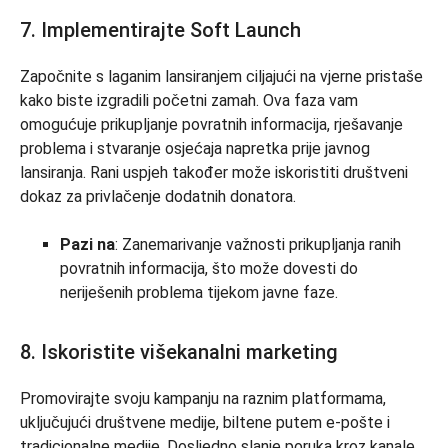
7. Implementirajte Soft Launch
Započnite s laganim lansiranjem ciljajući na vjerne pristaše
kako biste izgradili početni zamah. Ova faza vam
omogućuje prikupljanje povratnih informacija, rješavanje
problema i stvaranje osjećaja napretka prije javnog
lansiranja. Rani uspjeh također može iskoristiti društveni
dokaz za privlačenje dodatnih donatora.
Pazi na
: Zanemarivanje važnosti prikupljanja ranih
povratnih informacija, što može dovesti do
neriješenih problema tijekom javne faze.
8. Iskoristite višekanalni marketing
Promovirajte svoju kampanju na raznim platformama,
uključujući društvene medije, biltene putem e-pošte i
tradicionalne medije. Dosljedno slanje poruka kroz kanale