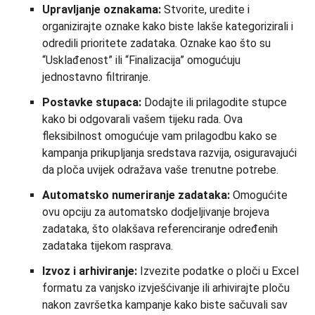
Upravljanje oznakama:
Stvorite, uredite i
organizirajte oznake kako biste lakše kategorizirali i
odredili prioritete zadataka. Oznake kao što su
“Usklađenost” ili “Finalizacija” omogućuju
jednostavno filtriranje.
Postavke stupaca:
Dodajte ili prilagodite stupce
kako bi odgovarali vašem tijeku rada. Ova
fleksibilnost omogućuje vam prilagodbu kako se
kampanja prikupljanja sredstava razvija, osiguravajući
da ploča uvijek odražava vaše trenutne potrebe.
Automatsko numeriranje zadataka:
Omogućite
ovu opciju za automatsko dodjeljivanje brojeva
zadataka, što olakšava referenciranje određenih
zadataka tijekom rasprava.
Izvoz i arhiviranje:
Izvezite podatke o ploči u Excel
formatu za vanjsko izvješćivanje ili arhivirajte ploču
nakon završetka kampanje kako biste sačuvali sav