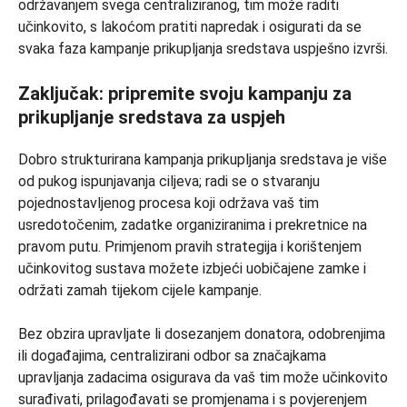
održavanjem svega centraliziranog, tim može raditi
učinkovito, s lakoćom pratiti napredak i osigurati da se
svaka faza kampanje prikupljanja sredstava uspješno izvrši.
Zaključak: pripremite svoju kampanju za
prikupljanje sredstava za uspjeh
Dobro strukturirana kampanja prikupljanja sredstava je više
od pukog ispunjavanja ciljeva; radi se o stvaranju
pojednostavljenog procesa koji održava vaš tim
usredotočenim, zadatke organiziranima i prekretnice na
pravom putu. Primjenom pravih strategija i korištenjem
učinkovitog sustava možete izbjeći uobičajene zamke i
održati zamah tijekom cijele kampanje.
Bez obzira upravljate li dosezanjem donatora, odobrenjima
ili događajima, centralizirani odbor sa značajkama
upravljanja zadacima osigurava da vaš tim može učinkovito
surađivati, prilagođavati se promjenama i s povjerenjem