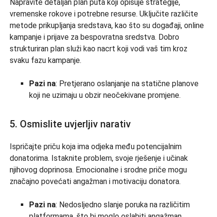
Napravite detaljan plan puta koji opisuje strategije,
vremenske rokove i potrebne resurse. Uključite različite
metode prikupljanja sredstava, kao što su događaji, online
kampanje i prijave za bespovratna sredstva. Dobro
strukturiran plan služi kao nacrt koji vodi vaš tim kroz
svaku fazu kampanje.
Pazi na
: Pretjerano oslanjanje na statične planove
koji ne uzimaju u obzir neočekivane promjene.
5. Osmislite uvjerljiv narativ
Ispričajte priču koja ima odjeka među potencijalnim
donatorima. Istaknite problem, svoje rješenje i učinak
njihovog doprinosa. Emocionalne i srodne priče mogu
značajno povećati angažman i motivaciju donatora.
Pazi na
: Nedosljedno slanje poruka na različitim
platformama, što bi moglo oslabiti angažman.