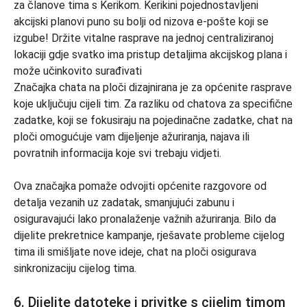
Značajka chata na ploči dizajnirana je za općenite rasprave
koje uključuju cijeli tim. Za razliku od chatova za specifične
zadatke, koji se fokusiraju na pojedinačne zadatke, chat na
ploči omogućuje vam dijeljenje ažuriranja, najava ili
povratnih informacija koje svi trebaju vidjeti.
Ova značajka pomaže odvojiti općenite razgovore od
detalja vezanih uz zadatak, smanjujući zabunu i
osiguravajući lako pronalaženje važnih ažuriranja. Bilo da
dijelite prekretnice kampanje, rješavate probleme cijelog
tima ili smišljate nove ideje, chat na ploči osigurava
sinkronizaciju cijelog tima.
6. Dijelite datoteke i privitke s cijelim timom