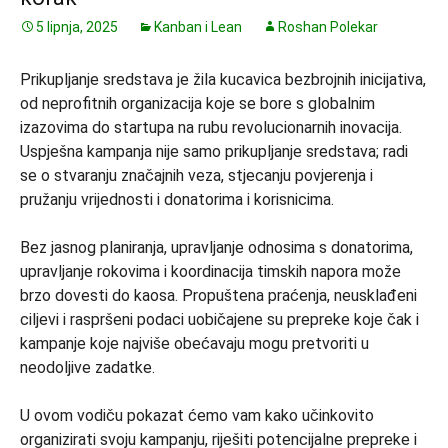
5 lipnja, 2025
Kanban i Lean
Roshan Polekar
Prikupljanje sredstava je žila kucavica bezbrojnih inicijativa,
od neprofitnih organizacija koje se bore s globalnim
izazovima do startupa na rubu revolucionarnih inovacija.
Uspješna kampanja nije samo prikupljanje sredstava; radi
se o stvaranju značajnih veza, stjecanju povjerenja i
pružanju vrijednosti i donatorima i korisnicima.
Bez jasnog planiranja, upravljanje odnosima s donatorima,
upravljanje rokovima i koordinacija timskih napora može
brzo dovesti do kaosa. Propuštena praćenja, neusklađeni
ciljevi i raspršeni podaci uobičajene su prepreke koje čak i
kampanje koje najviše obećavaju mogu pretvoriti u
neodoljive zadatke.
U ovom vodiču pokazat ćemo vam kako učinkovito
organizirati svoju kampanju, riješiti potencijalne prepreke i