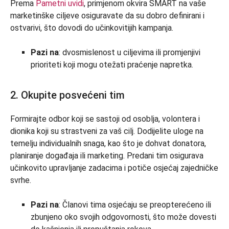
Prema
Pametni uvidi
, primjenom okvira SMART na vaše
marketinške ciljeve osiguravate da su dobro definirani i
ostvarivi, što dovodi do učinkovitijih kampanja.
Pazi na
: dvosmislenost u ciljevima ili promjenjivi
prioriteti koji mogu otežati praćenje napretka.
2. Okupite posvećeni tim
Formirajte odbor koji se sastoji od osoblja, volontera i
dionika koji su strastveni za vaš cilj. Dodijelite uloge na
temelju individualnih snaga, kao što je dohvat donatora,
planiranje događaja ili marketing. Predani tim osigurava
učinkovito upravljanje zadacima i potiče osjećaj zajedničke
svrhe.
Pazi na
: Članovi tima osjećaju se preopterećeno ili
zbunjeno oko svojih odgovornosti, što može dovesti