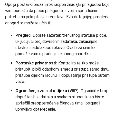
Opcija postavki pruža širok raspon značajki prilagodbe koje
vam pomažu da ploču prilagodite svojim specifičnim
potrebama prikupljanja sredstava. Evo detaljnijeg pregleda
onoga što možete učiniti:
Pregled:
Dobijte sažetak trenutnog statusa ploče,
uključujući broj dovršenih zadataka, zakašnjele
stavke i nadolazeće rokove. Ova brza snimka
pomaže vam u praćenju ukupnog napretka.
Postavke privatnosti:
Kontrolirajte tko može
pristupiti ploči odabirom između pristupa samo timu,
pristupa cijelom računu ili dopuštanja pristupa putem
veze.
Ograničenja za rad u tijeku (WIP):
Ograničite broj
dopuštenih zadataka u svakom stupcu kako biste
spriječili preopterećenje članova tima i osigurali
upravljivo opterećenje.