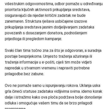
višestrukim odgovornostima, odbor pomaže u određivanju
prioriteta ključnih aktivnosti prikupljanja sredstava,
osiguravajući da nijedan kritični zadatak ne bude
zanemaren. Struktura rješava uobičajene izazove
prikupljanja sredstava jasnim dodjeljivanjem zadataka
povezanih s dosezanjem donatora, podnošenjem
prijedloga ili pregledom kampanje.
Svaki član tima točno zna za što je odgovoran, a suradnja
postaje besprijekorna. Umjesto traženja ažuriranja ili
traženja informacija u e-pošti, cijeli tim može vidjeti
napredak u stvarnom vremenu i napraviti potrebne
prilagodbe bez zabune.
Ovo ne pomaže samo u ispunjavanju rokova. Uklanja uska
grla čineći statuse zadataka vidljivima svima. idemo korak
dalje i istražimo kako ova ploča podržava bolje donošenje
odluka i omogućuje vašem timu da se brzo prilagodi
promjenama.