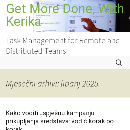
Skoči
Get More Done, With
do
Kerika
sadržaja
Task Management for Remote and
Distributed Teams
Pretraži
Mjesečni arhivi: lipanj 2025.
Kako voditi uspješnu kampanju
prikupljanja sredstava: vodič korak po
korak