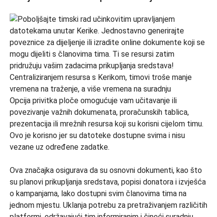
Opcija privitka ploče omogućuje vam učitavanje ili
povezivanje važnih dokumenata, proračunskih tablica,
prezentacija ili mrežnih resursa koji su korisni cijelom timu.
Ovo je korisno jer su datoteke dostupne svima i nisu
vezane uz određene zadatke.
Ova značajka osigurava da su osnovni dokumenti, kao što
su planovi prikupljanja sredstava, popisi donatora i izvješća
o kampanjama, lako dostupni svim članovima tima na
jednom mjestu. Uklanja potrebu za pretraživanjem različitih
platformi, održavajući tim informiranim i čineći suradnju