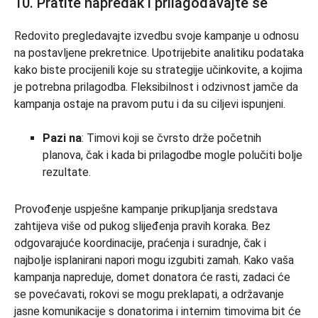
10. Pratite napredak i prilagođavajte se
Redovito pregledavajte izvedbu svoje kampanje u odnosu
na postavljene prekretnice. Upotrijebite analitiku podataka
kako biste procijenili koje su strategije učinkovite, a kojima
je potrebna prilagodba. Fleksibilnost i odzivnost jamče da
kampanja ostaje na pravom putu i da su ciljevi ispunjeni.
Pazi na
: Timovi koji se čvrsto drže početnih
planova, čak i kada bi prilagodbe mogle polučiti bolje
rezultate.
Provođenje uspješne kampanje prikupljanja sredstava
zahtijeva više od pukog slijeđenja pravih koraka. Bez
odgovarajuće koordinacije, praćenja i suradnje, čak i
najbolje isplanirani napori mogu izgubiti zamah. Kako vaša
kampanja napreduje, domet donatora će rasti, zadaci će
se povećavati, rokovi se mogu preklapati, a održavanje
jasne komunikacije s donatorima i internim timovima bit će