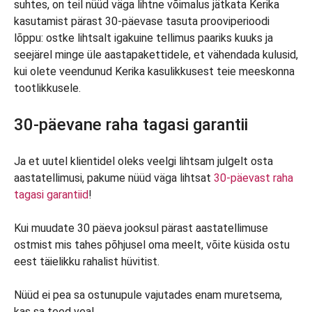
suhtes, on teil nüüd väga lihtne võimalus jätkata Kerika
kasutamist pärast 30-päevase tasuta prooviperioodi
lõppu: ostke lihtsalt igakuine tellimus paariks kuuks ja
seejärel minge üle aastapakettidele, et vähendada kulusid,
kui olete veendunud Kerika kasulikkusest teie meeskonna
tootlikkusele.
30-päevane raha tagasi garantii
Ja et uutel klientidel oleks veelgi lihtsam julgelt osta
aastatellimusi, pakume nüüd väga lihtsat
30-päevast raha
tagasi garantiid
!
Kui muudate 30 päeva jooksul pärast aastatellimuse
ostmist mis tahes põhjusel oma meelt, võite küsida ostu
eest täielikku rahalist hüvitist.
Nüüd ei pea sa ostunupule vajutades enam muretsema,
kas sa teed vea!