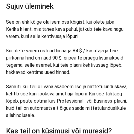
Sujuv üleminek
See on ehk kõige olulisem osa kõigist: kui olete juba
Kerika klient, mis tahes kava puhul, jätkub teie kava nagu
varem, kuni selle kehtivusaja lõpuni.
Kui olete varem ostnud hinnaga 84 $ / kasutaja ja teie
piirkonna hind on nüüd 90 $, ei pea te praegu lisamakseid
tegema: selle asemel, kui teie plaani kehtivusaeg lõpeb,
hakkavad kehtima uued hinnad.
Samuti, kui teil oli vana akadeemilise ja mittetulunduskava,
kehtib see kuni jooksva ametiaja lõpuni. Kui see tähtaeg
lõpeb, peate ostma kas Professional- või Business-plaani,
kuid teil on automaatselt õigus saada mittetulunduslikule
allahindlusele.
Kas teil on küsimusi või muresid?