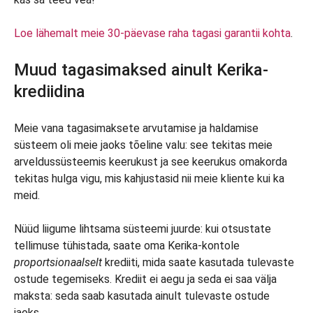
Loe lähemalt meie 30-päevase raha tagasi garantii kohta
.
Muud tagasimaksed ainult Kerika-
krediidina
Meie vana tagasimaksete arvutamise ja haldamise
süsteem oli meie jaoks tõeline valu: see tekitas meie
arveldussüsteemis keerukust ja see keerukus omakorda
tekitas hulga vigu, mis kahjustasid nii meie kliente kui ka
meid.
Nüüd liigume lihtsama süsteemi juurde: kui otsustate
tellimuse tühistada, saate oma Kerika-kontole
proportsionaalselt
krediiti, mida saate kasutada tulevaste
ostude tegemiseks. Krediit ei aegu ja seda ei saa välja
maksta: seda saab kasutada ainult tulevaste ostude
jaoks.