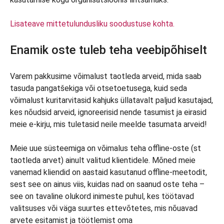
Lisateave mittetulundusliku soodustuse kohta.
Enamik oste tuleb teha veebipõhiselt
Varem pakkusime võimalust taotleda arveid, mida saab
tasuda pangatšekiga või otsetoetusega, kuid seda
võimalust kuritarvitasid kahjuks üllatavalt paljud kasutajad,
kes nõudsid arveid, ignoreerisid nende tasumist ja eirasid
meie e-kirju, mis tuletasid neile meelde tasumata arveid!
Meie uue süsteemiga on võimalus teha offline-oste (st
taotleda arvet) ainult valitud klientidele. Mõned meie
vanemad kliendid on aastaid kasutanud offline-meetodit,
sest see on ainus viis, kuidas nad on saanud oste teha –
see on tavaline olukord inimeste puhul, kes töötavad
valitsuses või väga suurtes ettevõtetes, mis nõuavad
arvete esitamist ja töötlemist oma