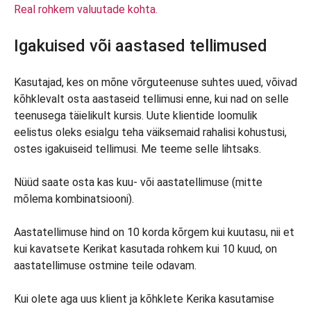
Real rohkem valuutade kohta.
Igakuised või aastased tellimused
Kasutajad, kes on mõne võrguteenuse suhtes uued, võivad
kõhklevalt osta aastaseid tellimusi enne, kui nad on selle
teenusega täielikult kursis. Uute klientide loomulik
eelistus oleks esialgu teha väiksemaid rahalisi kohustusi,
ostes igakuiseid tellimusi. Me teeme selle lihtsaks.
Nüüd saate osta kas kuu- või aastatellimuse (mitte
mõlema kombinatsiooni).
Aastatellimuse hind on 10 korda kõrgem kui kuutasu, nii et
kui kavatsete Kerikat kasutada rohkem kui 10 kuud, on
aastatellimuse ostmine teile odavam.
Kui olete aga uus klient ja kõhklete Kerika kasutamise