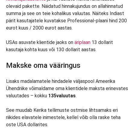
olevaid pakette. Näidatud hinnakujundus on allahinnatud
summa ja see on teie kohalikus valuutas. Näiteks Indiast
pärit kasutajatele kuvatakse Professional-plaani hind 200
eurot kuus / 2000 eurot aastas.
USAs asuvate klientide jaoks on
äriplaan
13 dollarit
kasutaja kohta kuus või 130 dollarit aastas.
Makske oma vääringus
Lisaks madalamatele hindadele väljaspool Ameerika
Ühendriike võimaldame oma klientidele maksta erinevates
valuutades – kokku
135
valuutas
.
See muudab Kerika tellimuste ostmise lihtsamaks eri
riikides elavatele inimestele, kellel võib olla raske teha
oste USA dollarites.