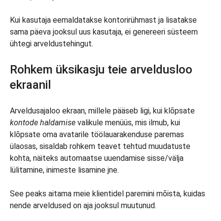
Kui kasutaja eemaldatakse kontorirühmast ja lisatakse
sama päeva jooksul uus kasutaja, ei genereeri süsteem
ühtegi arveldustehingut.
Rohkem üksikasju teie arveldusloo
ekraanil
Arveldusajaloo ekraan, millele pääseb ligi, kui klõpsate
kontode haldamise
valikule menüüs, mis ilmub, kui
klõpsate oma avatarile töölauarakenduse paremas
ülaosas, sisaldab rohkem teavet tehtud muudatuste
kohta, näiteks automaatse uuendamise sisse/välja
lülitamine, inimeste lisamine jne.
See peaks aitama meie klientidel paremini mõista, kuidas
nende arveldused on aja jooksul muutunud.