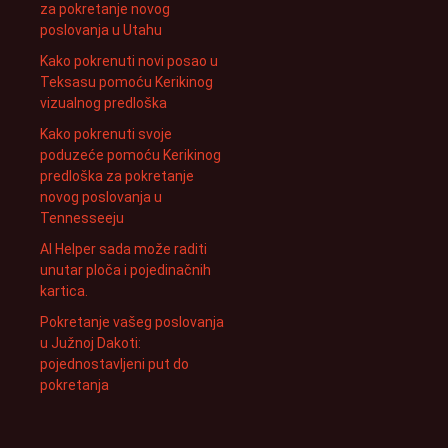
za pokretanje novog
poslovanja u Utahu
Kako pokrenuti novi posao u
Teksasu pomoću Kerikinog
vizualnog predloška
Kako pokrenuti svoje
poduzeće pomoću Kerikinog
predloška za pokretanje
novog poslovanja u
Tennesseeju
AI Helper sada može raditi
unutar ploča i pojedinačnih
kartica.
Pokretanje vašeg poslovanja
u Južnoj Dakoti:
pojednostavljeni put do
pokretanja