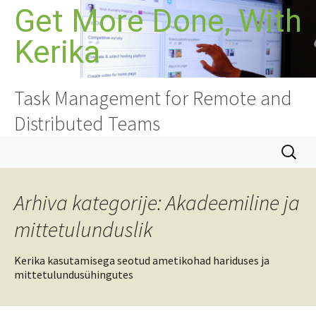
Skoči
Get More Done, With
do
Kerika
sadržaja
Task Management for Remote and
Distributed Teams
Pretraži
Arhiva kategorije: Akadeemiline ja
mittetulunduslik
Kerika kasutamisega seotud ametikohad hariduses ja
mittetulundusühingutes