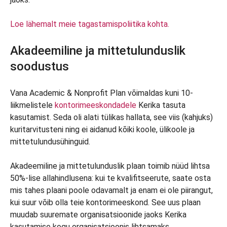
Loe lähemalt meie tagastamispoliitika kohta.
Akadeemiline ja mittetulunduslik
soodustus
Vana Academic & Nonprofit Plan võimaldas kuni 10-
liikmelistele
kontorimeeskondadele
Kerika tasuta
kasutamist. Seda oli alati tülikas hallata, see viis (kahjuks)
kuritarvitusteni ning ei aidanud kõiki koole, ülikoole ja
mittetulundusühinguid.
Akadeemiline ja mittetulunduslik plaan toimib nüüd lihtsa
50%-lise allahindlusena: kui te kvalifitseerute, saate osta
mis tahes plaani poole odavamalt ja enam ei ole piirangut,
kui suur võib olla teie kontorimeeskond. See uus plaan
muudab suuremate organisatsioonide jaoks Kerika
kasutamise kogu organisatsioonis lihtsamaks.