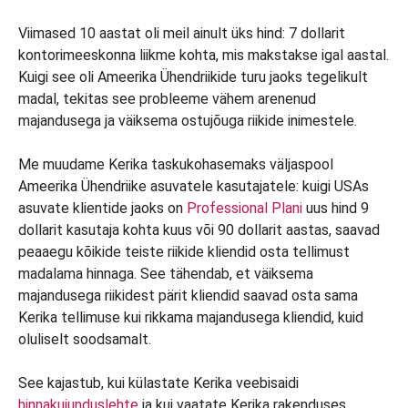
Viimased 10 aastat oli meil ainult üks hind: 7 dollarit
kontorimeeskonna liikme kohta, mis makstakse igal aastal.
Kuigi see oli Ameerika Ühendriikide turu jaoks tegelikult
madal, tekitas see probleeme vähem arenenud
majandusega ja väiksema ostujõuga riikide inimestele.
Me muudame Kerika taskukohasemaks väljaspool
Ameerika Ühendriike asuvatele kasutajatele: kuigi USAs
asuvate klientide jaoks on
Professional Plani
uus hind 9
dollarit kasutaja kohta kuus või 90 dollarit aastas, saavad
peaaegu kõikide teiste riikide kliendid osta tellimust
madalama hinnaga. See tähendab, et väiksema
majandusega riikidest pärit kliendid saavad osta sama
Kerika tellimuse kui rikkama majandusega kliendid, kuid
oluliselt soodsamalt.
See kajastub, kui külastate Kerika veebisaidi
hinnakujunduslehte
ja kui vaatate Kerika rakenduses