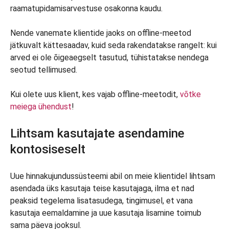
raamatupidamisarvestuse osakonna kaudu.
Nende vanemate klientide jaoks on offline-meetod
jätkuvalt kättesaadav, kuid seda rakendatakse rangelt: kui
arved ei ole õigeaegselt tasutud, tühistatakse nendega
seotud tellimused.
Kui olete uus klient, kes vajab offline-meetodit,
võtke
meiega ühendust
!
Lihtsam kasutajate asendamine
kontosiseselt
Uue hinnakujundussüsteemi abil on meie klientidel lihtsam
asendada üks kasutaja teise kasutajaga, ilma et nad
peaksid tegelema lisatasudega, tingimusel, et vana
kasutaja eemaldamine ja uue kasutaja lisamine toimub
sama päeva jooksul.