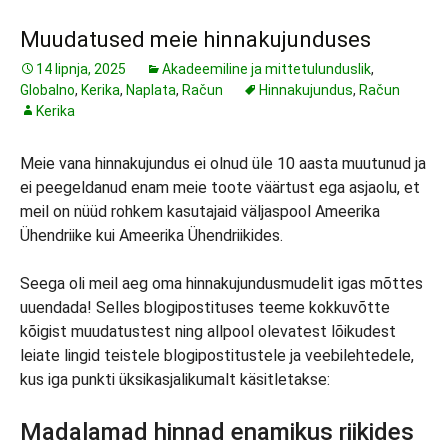
Muudatused meie hinnakujunduses
14 lipnja, 2025
Akadeemiline ja mittetulunduslik
,
Globalno
,
Kerika
,
Naplata
,
Račun
Hinnakujundus
,
Račun
Kerika
Meie vana hinnakujundus ei olnud üle 10 aasta muutunud ja
ei peegeldanud enam meie toote väärtust ega asjaolu, et
meil on nüüd rohkem kasutajaid väljaspool Ameerika
Ühendriike kui Ameerika Ühendriikides.
Seega oli meil aeg oma hinnakujundusmudelit igas mõttes
uuendada! Selles blogipostituses teeme kokkuvõtte
kõigist muudatustest ning allpool olevatest lõikudest
leiate lingid teistele blogipostitustele ja veebilehtedele,
kus iga punkti üksikasjalikumalt käsitletakse:
Madalamad hinnad enamikus riikides