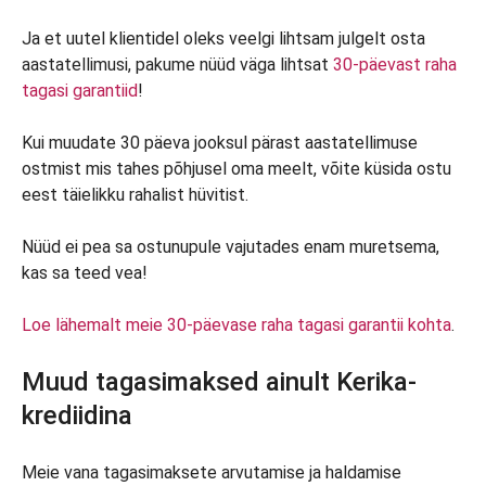
Ja et uutel klientidel oleks veelgi lihtsam julgelt osta
aastatellimusi, pakume nüüd väga lihtsat
30-päevast raha
tagasi garantiid
!
Kui muudate 30 päeva jooksul pärast aastatellimuse
ostmist mis tahes põhjusel oma meelt, võite küsida ostu
eest täielikku rahalist hüvitist.
Nüüd ei pea sa ostunupule vajutades enam muretsema,
kas sa teed vea!
Loe lähemalt meie 30-päevase raha tagasi garantii kohta
.
Muud tagasimaksed ainult Kerika-
krediidina
Meie vana tagasimaksete arvutamise ja haldamise