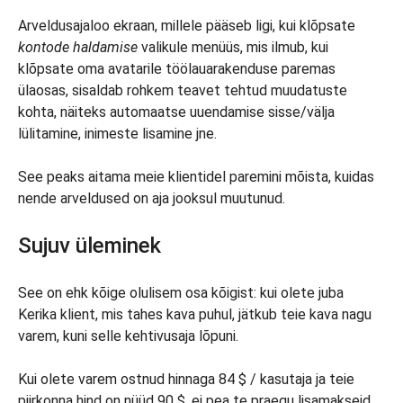
Arveldusajaloo ekraan, millele pääseb ligi, kui klõpsate
kontode haldamise
valikule menüüs, mis ilmub, kui
klõpsate oma avatarile töölauarakenduse paremas
ülaosas, sisaldab rohkem teavet tehtud muudatuste
kohta, näiteks automaatse uuendamise sisse/välja
lülitamine, inimeste lisamine jne.
See peaks aitama meie klientidel paremini mõista, kuidas
nende arveldused on aja jooksul muutunud.
Sujuv üleminek
See on ehk kõige olulisem osa kõigist: kui olete juba
Kerika klient, mis tahes kava puhul, jätkub teie kava nagu
varem, kuni selle kehtivusaja lõpuni.
Kui olete varem ostnud hinnaga 84 $ / kasutaja ja teie
piirkonna hind on nüüd 90 $, ei pea te praegu lisamakseid