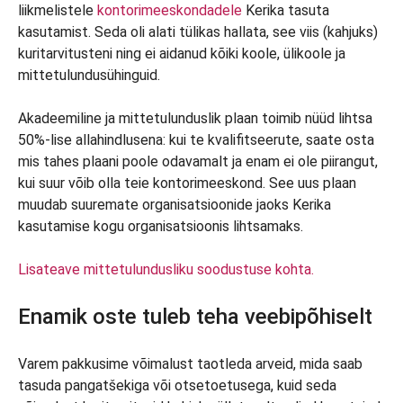
liikmelistele
kontorimeeskondadele
Kerika tasuta
kasutamist. Seda oli alati tülikas hallata, see viis (kahjuks)
kuritarvitusteni ning ei aidanud kõiki koole, ülikoole ja
mittetulundusühinguid.
Akadeemiline ja mittetulunduslik plaan toimib nüüd lihtsa
50%-lise allahindlusena: kui te kvalifitseerute, saate osta
mis tahes plaani poole odavamalt ja enam ei ole piirangut,
kui suur võib olla teie kontorimeeskond. See uus plaan
muudab suuremate organisatsioonide jaoks Kerika
kasutamise kogu organisatsioonis lihtsamaks.
Lisateave mittetulundusliku soodustuse kohta.
Enamik oste tuleb teha veebipõhiselt
Varem pakkusime võimalust taotleda arveid, mida saab
tasuda pangatšekiga või otsetoetusega, kuid seda