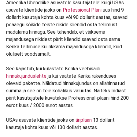
Ameerika Ühendriike asuvatele kasutajatele: kuigi USAs
asuvate klientide jaoks on
Professional Plani
uus hind 9
dollarit kasutaja kohta kuus või 90 dollarit aastas, saavad
peaaegu kõikide teiste riikide kliendid osta tellimust
madalama hinnaga. See tähendab, et väiksema
majandusega riikidest pärit kliendid saavad osta sama
Kerika tellimuse kui rikkama majandusega kliendid, kuid
oluliselt soodsamalt.
See kajastub, kui külastate Kerika veebisaidi
hinnakujunduslehte
ja kui vaatate Kerika rakenduses
olevaid pakette. Näidatud hinnakujundus on allahinnatud
summa ja see on teie kohalikus valuutas. Näiteks Indiast
pärit kasutajatele kuvatakse Professional-plaani hind 200
eurot kuus / 2000 eurot aastas.
USAs asuvate klientide jaoks on
äriplaan
13 dollarit
kasutaja kohta kuus või 130 dollarit aastas.