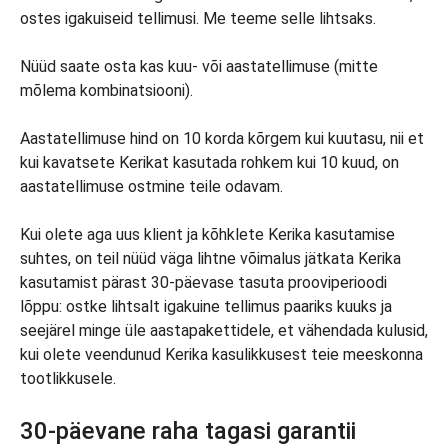
ostes igakuiseid tellimusi. Me teeme selle lihtsaks.
Nüüd saate osta kas kuu- või aastatellimuse (mitte
mõlema kombinatsiooni).
Aastatellimuse hind on 10 korda kõrgem kui kuutasu, nii et
kui kavatsete Kerikat kasutada rohkem kui 10 kuud, on
aastatellimuse ostmine teile odavam.
Kui olete aga uus klient ja kõhklete Kerika kasutamise
suhtes, on teil nüüd väga lihtne võimalus jätkata Kerika
kasutamist pärast 30-päevase tasuta prooviperioodi
lõppu: ostke lihtsalt igakuine tellimus paariks kuuks ja
seejärel minge üle aastapakettidele, et vähendada kulusid,
kui olete veendunud Kerika kasulikkusest teie meeskonna
tootlikkusele.
30-päevane raha tagasi garantii