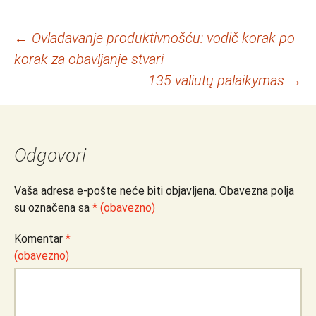
Navigacija
←
Ovladavanje produktivnošću: vodič korak po
korak za obavljanje stvari
objava
135 valiutų palaikymas
→
Odgovori
Vaša adresa e-pošte neće biti objavljena.
Obavezna polja
su označena sa
* (obavezno)
Komentar
*
(obavezno)