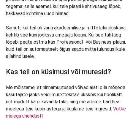
tegema: selle asemel, kui teie plaani kehtivusaeg lõpeb,
hakkavad kehtima uued hinnad.
Samuti, kui teil oli vana akadeemilise ja mittetulunduskava,
kehtib see kuni jooksva ametiaja lõpuni. Kui see tähtaeg
lõpeb, peate ostma kas Professional- või Business-plaani,
kuid teil on automaatselt õigus saada mittetulunduslikule
allahindlusele.
Kas teil on küsimusi või muresid?
Me mõistame, et hinnamuutused võivad alati olla mõnede
kasutajate jaoks veidi murettekitav, ükskõik kui hoolikalt
uut mudelit ka ei kavandataks, ning me aitame teid hea
meelega teie küsimustega ja kuulame teie muresid.
Võtke
meiega ühendust!