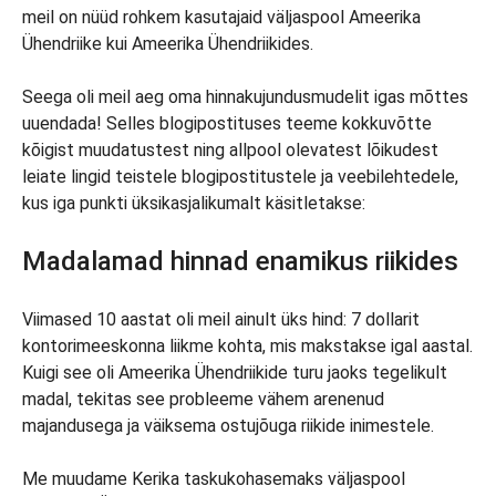
meil on nüüd rohkem kasutajaid väljaspool Ameerika
Ühendriike kui Ameerika Ühendriikides.
Seega oli meil aeg oma hinnakujundusmudelit igas mõttes
uuendada! Selles blogipostituses teeme kokkuvõtte
kõigist muudatustest ning allpool olevatest lõikudest
leiate lingid teistele blogipostitustele ja veebilehtedele,
kus iga punkti üksikasjalikumalt käsitletakse:
Madalamad hinnad enamikus riikides
Viimased 10 aastat oli meil ainult üks hind: 7 dollarit
kontorimeeskonna liikme kohta, mis makstakse igal aastal.
Kuigi see oli Ameerika Ühendriikide turu jaoks tegelikult
madal, tekitas see probleeme vähem arenenud
majandusega ja väiksema ostujõuga riikide inimestele.
Me muudame Kerika taskukohasemaks väljaspool