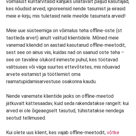
võimalust kuritarvitasid kahjuks üllatavalt paljud kasutajad,
kes nõudsid arveid, ignoreerisid nende tasumist ja eirasid
meie e-kirju, mis tuletasid neile meelde tasumata arveid!
Meie uue süsteemiga on võimalus teha offline-oste (st
taotleda arvet) ainult valitud klientidele. Mõned meie
vanemad kliendid on aastaid kasutanud offline-meetodit,
sest see on ainus viis, kuidas nad on saanud oste teha –
see on tavaline olukord inimeste puhul, kes töötavad
valitsuses või väga suurtes ettevõtetes, mis nõuavad
arvete esitamist ja töötlemist oma
raamatupidamisarvestuse osakonna kaudu.
Nende vanemate klientide jaoks on offline-meetod
jätkuvalt kättesaadav, kuid seda rakendatakse rangelt: kui
arved ei ole õigeaegselt tasutud, tühistatakse nendega
seotud tellimused.
Kui olete uus klient, kes vajab offline-meetodit,
võtke