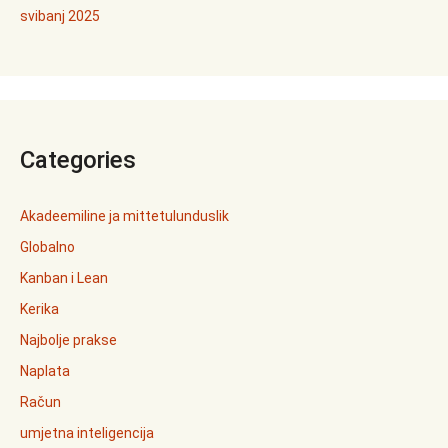
svibanj 2025
Categories
Akadeemiline ja mittetulunduslik
Globalno
Kanban i Lean
Kerika
Najbolje prakse
Naplata
Račun
umjetna inteligencija