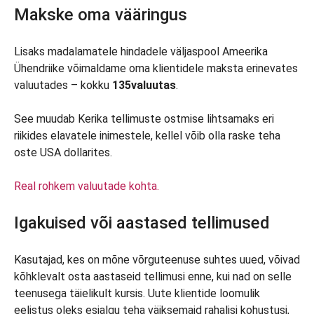
Makske oma vääringus
Lisaks madalamatele hindadele väljaspool Ameerika
Ühendriike võimaldame oma klientidele maksta erinevates
valuutades – kokku
135
valuutas
.
See muudab Kerika tellimuste ostmise lihtsamaks eri
riikides elavatele inimestele, kellel võib olla raske teha
oste USA dollarites.
Real rohkem valuutade kohta.
Igakuised või aastased tellimused
Kasutajad, kes on mõne võrguteenuse suhtes uued, võivad
kõhklevalt osta aastaseid tellimusi enne, kui nad on selle
teenusega täielikult kursis. Uute klientide loomulik
eelistus oleks esialgu teha väiksemaid rahalisi kohustusi,