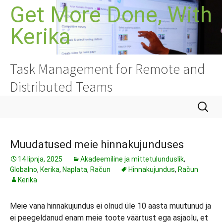
Skoči
Get More Done, With
do
Kerika
sadržaja
Task Management for Remote and
Distributed Teams
Pretraži
Muudatused meie hinnakujunduses
14 lipnja, 2025
Akadeemiline ja mittetulunduslik
,
Globalno
,
Kerika
,
Naplata
,
Račun
Hinnakujundus
,
Račun
Kerika
Meie vana hinnakujundus ei olnud üle 10 aasta muutunud ja
ei peegeldanud enam meie toote väärtust ega asjaolu, et