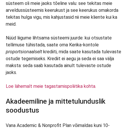
süsteem oli meie jaoks tõeline valu: see tekitas meie
arveldussüsteemis keerukust ja see keerukus omakorda
tekitas hulga vigu, mis kahjustasid nii meie kliente kui ka
meid.
Nüüd liigume lihtsama süsteemi juurde: kui otsustate
tellimuse tühistada, saate oma Kerika-kontole
proportsionaalselt
krediiti, mida saate kasutada tulevaste
ostude tegemiseks. Krediit ei aegu ja seda ei saa välja
maksta: seda saab kasutada ainult tulevaste ostude
jaoks.
Loe lähemalt meie tagastamispoliitika kohta.
Akadeemiline ja mittetulunduslik
soodustus
Vana Academic & Nonprofit Plan võimaldas kuni 10-