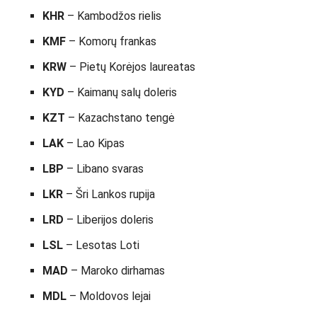
KHR
– Kambodžos rielis
KMF
– Komorų frankas
KRW
– Pietų Korėjos laureatas
KYD
– Kaimanų salų doleris
KZT
– Kazachstano tengė
LAK
– Lao Kipas
LBP
– Libano svaras
LKR
– Šri Lankos rupija
LRD
– Liberijos doleris
LSL
– Lesotas Loti
MAD
– Maroko dirhamas
MDL
– Moldovos lejai