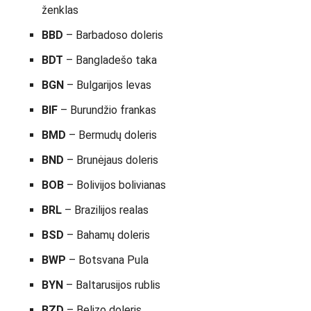
ženklas
BBD
– Barbadoso doleris
BDT
– Bangladešo taka
BGN
– Bulgarijos levas
BIF
– Burundžio frankas
BMD
– Bermudų doleris
BND
– Brunėjaus doleris
BOB
– Bolivijos bolivianas
BRL
– Brazilijos realas
BSD
– Bahamų doleris
BWP
– Botsvana Pula
BYN
– Baltarusijos rublis
BZD
– Belizo doleris