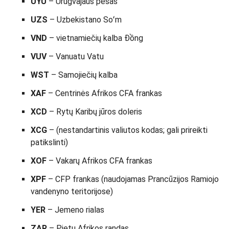
UYU
– Urugvajaus pesas
UZS
– Uzbekistano Soʻm
VND
– vietnamiečių kalba Đồng
VUV
– Vanuatu Vatu
WST
– Samojiečių kalba
XAF
– Centrinės Afrikos CFA frankas
XCD
– Rytų Karibų jūros doleris
XCG
– (nestandartinis valiutos kodas; gali prireikti
patikslinti)
XOF
– Vakarų Afrikos CFA frankas
XPF
– CFP frankas (naudojamas Prancūzijos Ramiojo
vandenyno teritorijose)
YER
– Jemeno rialas
ZAR
– Pietų Afrikos randas