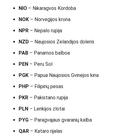
NIO
– Nikaragvos Kordoba
NOK
– Norvegijos krona
NPR
– Nepalo rupija
NZD
– Naujosios Zelandijos doleris
PAB
– Panamos balboa
PEN
– Peru Sol
PGK
– Papua Naujosios Gvinėjos kina
PHP
– Filipinų pesas
PKR
– Pakistano rupija
PLN
– Lenkijos zlotai
PYG
– Paragvajaus gvaranių kalba
QAR
– Kataro rijalas