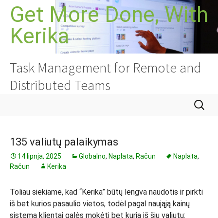
Skoči
Get More Done, With
do
Kerika
sadržaja
Task Management for Remote and
Distributed Teams
Pretraži
135 valiutų palaikymas
14 lipnja, 2025
Globalno
,
Naplata
,
Račun
Naplata
,
Račun
Kerika
Toliau siekiame, kad “Kerika” būtų lengva naudotis ir pirkti
iš bet kurios pasaulio vietos, todėl pagal naująją kainų
sistemą klientai galės mokėti bet kuria iš šių valiutų: