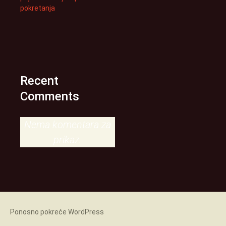
pokretanja
Recent
Comments
Nema komentara za
prikaz.
Ponosno pokreće WordPress