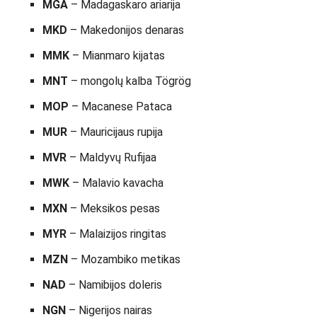
MGA
– Madagaskaro ariarija
MKD
– Makedonijos denaras
MMK
– Mianmaro kijatas
MNT
– mongolų kalba Tögrög
MOP
– Macanese Pataca
MUR
– Mauricijaus rupija
MVR
– Maldyvų Rufijaa
MWK
– Malavio kavacha
MXN
– Meksikos pesas
MYR
– Malaizijos ringitas
MZN
– Mozambiko metikas
NAD
– Namibijos doleris
NGN
– Nigerijos nairas