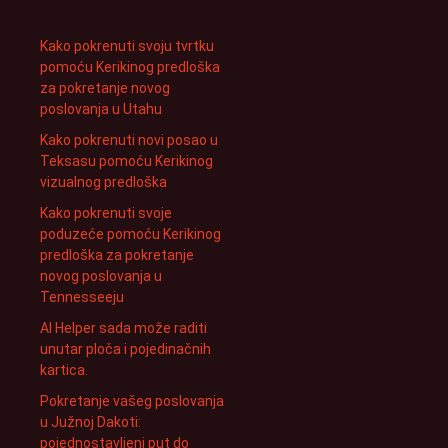
Kako pokrenuti svoju tvrtku
pomoću Kerikinog predloška
za pokretanje novog
poslovanja u Utahu
Kako pokrenuti novi posao u
Teksasu pomoću Kerikinog
vizualnog predloška
Kako pokrenuti svoje
poduzeće pomoću Kerikinog
predloška za pokretanje
novog poslovanja u
Tennesseeju
AI Helper sada može raditi
unutar ploča i pojedinačnih
kartica.
Pokretanje vašeg poslovanja
u Južnoj Dakoti:
pojednostavljeni put do