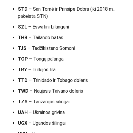
STD
– San Tomė ir Prinsipė Dobra (iki 2018 m.,
pakeista STN)
SZL
– Eswatini Lilangeni
THB
– Tailando batas
TJS
– Tadžikistano Somoni
TOP –
Tongų paʻanga
TRY
– Turkijos lira
TTD
– Trinidado ir Tobago doleris
TWD
– Naujasis Taivano doleris
TZS
– Tanzanijos šilingai
UAH
– Ukrainos grivina
UGX
– Ugandos šilingai