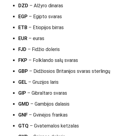
DZD
– Alžyro dinaras
EGP
– Egipto svaras
ETB
– Etiopijos birras
EUR
– euras
FJD
– Fidžio doleris
FKP
– Folklando salų svaras
GBP
– Didžiosios Britanijos svaras sterlingų
GEL
– Gruzijos laris
GIP
– Gibraltaro svaras
GMD
– Gambijos dalasis
GNF
– Gvinėjos frankas
GTQ
– Gvatemalos ketzalas