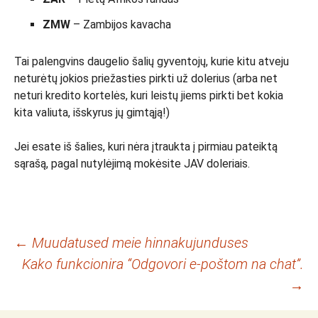
ZMW
– Zambijos kavacha
Tai palengvins daugelio šalių gyventojų, kurie kitu atveju
neturėtų jokios priežasties pirkti už dolerius (arba net
neturi kredito kortelės, kuri leistų jiems pirkti bet kokia
kita valiuta, išskyrus jų gimtąją!)
Jei esate iš šalies, kuri nėra įtraukta į pirmiau pateiktą
sąrašą, pagal nutylėjimą mokėsite JAV doleriais.
Navigacija
←
Muudatused meie hinnakujunduses
Kako funkcionira “Odgovori e-poštom na chat”.
objava
→