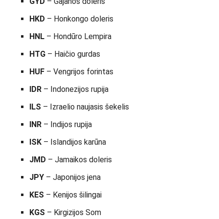
GYD
– Gajanos doleris
HKD
– Honkongo doleris
HNL
– Hondūro Lempira
HTG
– Haičio gurdas
HUF
– Vengrijos forintas
IDR
– Indonezijos rupija
ILS
– Izraelio naujasis šekelis
INR
– Indijos rupija
ISK
– Islandijos karūna
JMD
– Jamaikos doleris
JPY
– Japonijos jena
KES
– Kenijos šilingai
KGS
– Kirgizijos Som