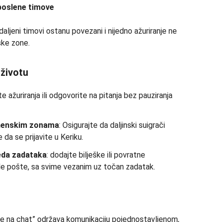
poslene timove
aljeni timovi ostanu povezani i nijedno ažuriranje ne
ske zone.
životu
te ažuriranja ili odgovorite na pitanja bez pauziranja
emenskim zonama
: Osigurajte da daljinski suigrači
da se prijavite u Keriku.
eda zadataka
: dodajte bilješke ili povratne
igle pošte, sa svime vezanim uz točan zadatak.
e na chat” održava komunikaciju pojednostavljenom,