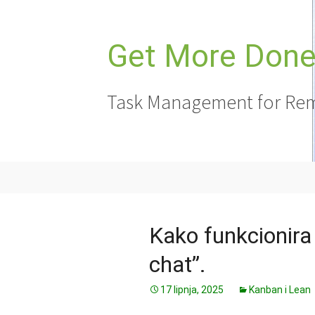
Skoči
do
sadržaja
Get More Done,
Task Management for Rem
Kako funkcionira
chat”.
17 lipnja, 2025
Kanban i Lean