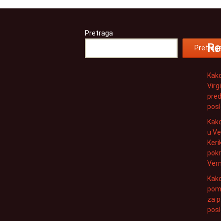
Pretraga
Re
Pretrag
Kako
Virg
pred
posl
Kako
u V
Keri
pokr
Ver
Kako
pomo
za p
posl