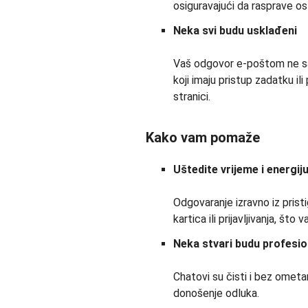
osiguravajući da rasprave ost
Neka svi budu usklađeni
Vaš odgovor e-poštom ne sam
koji imaju pristup zadatku ili 
stranici.
Kako vam pomaže
Uštedite vrijeme i energij
Odgovaranje izravno iz prist
kartica ili prijavljivanja, š
Neka stvari budu profesio
Chatovi su čisti i bez ometa
donošenje odluka.