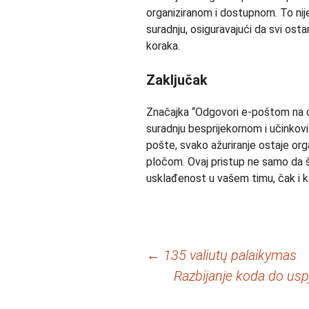
organiziranom i dostupnom. To ni
suradnju, osiguravajući da svi ost
koraka.
Zaključak
Značajka “Odgovori e-poštom na cha
suradnju besprijekornom i učinkov
pošte, svako ažuriranje ostaje or
pločom. Ovaj pristup ne samo da š
usklađenost u vašem timu, čak i kad
Navigacija
←
135 valiutų palaikymas
Razbijanje koda do usp
objava