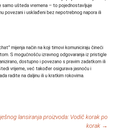
je samo ušteda vremena – to pojednostavljuje
anu povezani i usklađeni bez nepotrebnog napora ili
t” mijenja način na koji timovi komuniciraju čineći
itom. S mogućnošću izravnog odgovaranja iz pristigle
ganizirano, dostupno i povezano s pravim zadatkom ili
tedi vrijeme, već također osigurava jasnoću i
a radite na daljinu ili u kratkim rokovima.
ješnog lansiranja proizvoda: Vodič korak po
korak
→