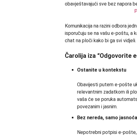
P
Komunikacija na razini odbora jedn
isporučuju se na vašu e-poštu, a k
chat na ploči kako bi ga svi vidjeli
Čarolija iza “Odgovorite 
Ostanite u kontekstu
Obavijesti putem e-pošte ukl
relevantnim zadatkom ili plo
vaša će se poruka automatski
povezanim i jasnim.
Bez nereda, samo jasnoć
Nepotrebni potpisi e-pošte, l