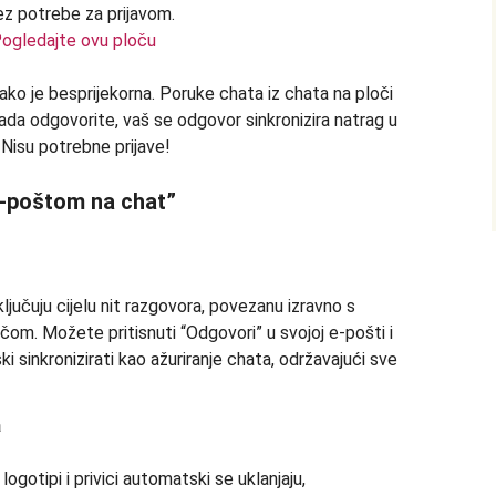
ogledajte ovu ploču
ako je besprijekorna. Poruke chata iz chata na ploči
ada odgovorite, vaš se odgovor sinkronizira natrag u
. Nisu potrebne prijave!
e-poštom na chat”
jučuju cijelu nit razgovora, povezanu izravno s
čom. Možete pritisnuti “Odgovori” u svojoj e-pošti i
 sinkronizirati kao ažuriranje chata, održavajući sve
a
ogotipi i privici automatski se uklanjaju,