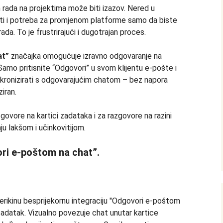
 rada na projektima može biti izazov. Nered u
jesti i potreba za promjenom platforme samo da biste
ada. To je frustrirajući i dugotrajan proces.
at”
značajka omogućuje izravno odgovaranje na
Samo pritisnite “Odgovori” u svom klijentu e-pošte i
nkronizirati s odgovarajućim chatom – bez napora
iran.
zgovore na kartici zadataka i za razgovore na razini
ju lakšom i učinkovitijom.
ri e-poštom na chat”.