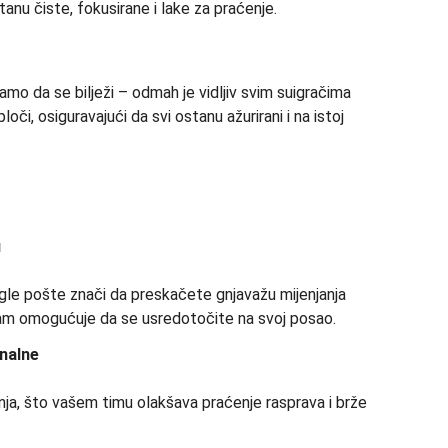
anu čiste, fokusirane i lake za praćenje.
o da se bilježi – odmah je vidljiv svim suigračima
ploči, osiguravajući da svi ostanu ažurirani i na istoj
u
igle pošte znači da preskačete gnjavažu mijenjanja
to vam omogućuje da se usredotočite na svoj posao.
nalne
nja, što vašem timu olakšava praćenje rasprava i brže