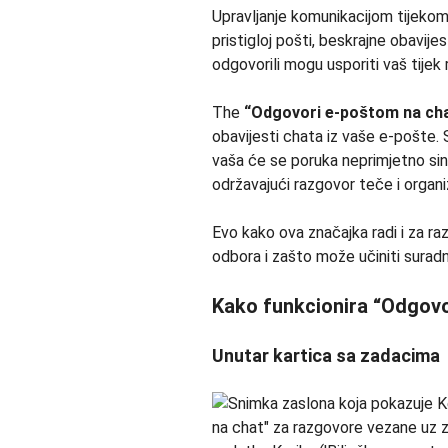
Upravljanje komunikacijom tijekom
pristigloj pošti, beskrajne obavi
odgovorili mogu usporiti vaš tijek r
The
“Odgovori e-poštom na ch
obavijesti chata iz vaše e-pošte. 
vaša će se poruka neprimjetno si
održavajući razgovor teče i organiz
Evo kako ova značajka radi i za ra
odbora i zašto može učiniti suradn
Kako funkcionira “Odgovo
Unutar kartica sa zadacima