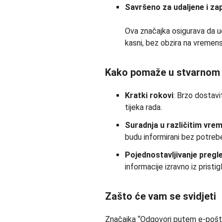
Savršeno za udaljene i za
Ova značajka osigurava da ud
kasni, bez obzira na vremen
Kako pomaže u stvarnom 
Kratki rokovi
: Brzo dostavi
tijeka rada.
Suradnja u različitim vr
budu informirani bez potrebe 
Pojednostavljivanje pregl
informacije izravno iz prist
Zašto će vam se svidjeti
Značajka “Odgovori putem e-pošt