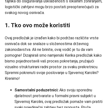
tajnika do osiguravanja usklađenosti s lokalnim zoniranjem,
logistički zahtjevi mogu brzo postati preopterećujući za
svakog novog osnivača.
1. Tko ovo može koristiti
Ovaj predložak je izrađen kako bi podržao različite vrste
osnivača dok se snalaze u složenostima državnog
zakonodavstva. Ali ne brinite, ovaj vodič je tu da vam
pomogne! Dizajnirali smo namjenski Kerika predložak kako
bismo pojednostavili vaš proces pokretanja, pružajući
vizualno strukturirani radni prostor za svaku prekretnicu.
Spremni pokrenuti svoje poslovanje u Sjevernoj Karolini?
Krenimo!
Samostalni poduzetnici:
Ako svoju sporednu
djelatnost pretvarate u formalni pravni subjekt u
Sjevernoj Karolini, ovaj predložak pomaže vam pratiti
svaki pojedinačni zahtjev bez propusta. Pruža