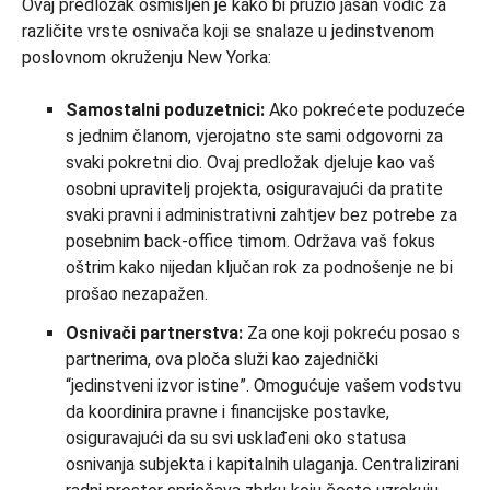
Ovaj predložak osmišljen je kako bi pružio jasan vodič za
različite vrste osnivača koji se snalaze u jedinstvenom
poslovnom okruženju New Yorka:
Samostalni poduzetnici:
Ako pokrećete poduzeće
s jednim članom, vjerojatno ste sami odgovorni za
svaki pokretni dio. Ovaj predložak djeluje kao vaš
osobni upravitelj projekta, osiguravajući da pratite
svaki pravni i administrativni zahtjev bez potrebe za
posebnim back-office timom. Održava vaš fokus
oštrim kako nijedan ključan rok za podnošenje ne bi
prošao nezapažen.
Osnivači partnerstva:
Za one koji pokreću posao s
partnerima, ova ploča služi kao zajednički
“jedinstveni izvor istine”. Omogućuje vašem vodstvu
da koordinira pravne i financijske postavke,
osiguravajući da su svi usklađeni oko statusa
osnivanja subjekta i kapitalnih ulaganja. Centralizirani