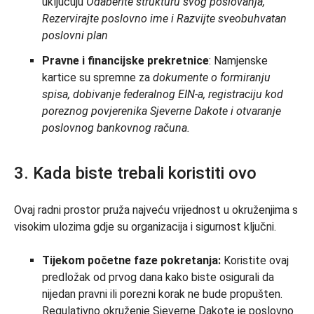
uključuju
Odaberite strukturu svog poslovanja,
Rezervirajte poslovno ime i Razvijte sveobuhvatan
poslovni plan
Pravne i financijske prekretnice
: Namjenske
kartice su spremne za
dokumente o formiranju
spisa, dobivanje federalnog EIN-a, registraciju kod
poreznog povjerenika Sjeverne Dakote i otvaranje
poslovnog bankovnog računa.
3. Kada biste trebali koristiti ovo
Ovaj radni prostor pruža najveću vrijednost u okruženjima s
visokim ulozima gdje su organizacija i sigurnost ključni.
Tijekom početne faze pokretanja:
Koristite ovaj
predložak od prvog dana kako biste osigurali da
nijedan pravni ili porezni korak ne bude propušten.
Regulativno okruženje Sjeverne Dakote je poslovno