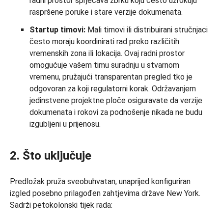
radni prostor sprječava zbrku koju često uzrokuju
raspršene poruke i stare verzije dokumenata.
Startup timovi:
Mali timovi ili distribuirani stručnjaci
često moraju koordinirati rad preko različitih
vremenskih zona ili lokacija. Ovaj radni prostor
omogućuje vašem timu suradnju u stvarnom
vremenu, pružajući transparentan pregled tko je
odgovoran za koji regulatorni korak. Održavanjem
jedinstvene projektne ploče osiguravate da verzije
dokumenata i rokovi za podnošenje nikada ne budu
izgubljeni u prijenosu.
2. Što uključuje
Predložak pruža sveobuhvatan, unaprijed konfiguriran
izgled posebno prilagođen zahtjevima države New York.
Sadrži petokolonski tijek rada: