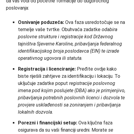
da vas vodi od početne formacije do dugoročnog
poslovanja:
Osnivanje poduzeća:
Ova faza usredotočuje se na
temelje vaše tvrtke. Obuhvaća zadatke
odabira
poslovne strukture i registracije kod Državnog
tajništva Sjeverne Karoline, pribavljanja federalnog
identifikacijskog broja poslodavca (EIN) te izrade
operativnog ugovora ili statuta.
Registracija i licenciranje:
Pređite ovdje kako
biste riješili zahtjeve za identifikaciju i lokaciju. To
uključuje zadatke poput
registracije poslovnog
imena pod kojim poslujete (DBA) ako je primjenjivo,
pribavljanja potrebnih poslovnih licenci i dozvola te
provjere usklađenosti sa zoniranjem i pribavljanja
lokalnih dozvola.
Porezni i financijski setup:
Ova ključna faza
osigurava da su vaši financiji uredni. Morate
se