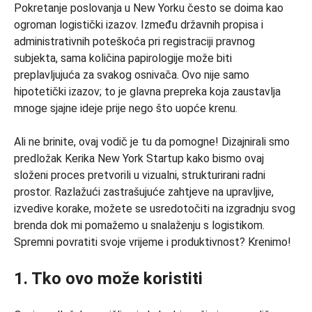
Pokretanje poslovanja u New Yorku često se doima kao
ogroman logistički izazov. Između državnih propisa i
administrativnih poteškoća pri registraciji pravnog
subjekta, sama količina papirologije može biti
preplavljujuća za svakog osnivača. Ovo nije samo
hipotetički izazov; to je glavna prepreka koja zaustavlja
mnoge sjajne ideje prije nego što uopće krenu.
Ali ne brinite, ovaj vodič je tu da pomogne! Dizajnirali smo
predložak Kerika New York Startup kako bismo ovaj
složeni proces pretvorili u vizualni, strukturirani radni
prostor. Razlažući zastrašujuće zahtjeve na upravljive,
izvedive korake, možete se usredotočiti na izgradnju svog
brenda dok mi pomažemo u snalaženju s logistikom.
Spremni povratiti svoje vrijeme i produktivnost? Krenimo!
1. Tko ovo može koristiti