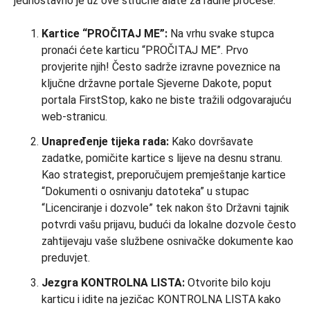
jednostavno je uz ove stručne alate za radne procese:
Kartice “PROČITAJ ME”:
Na vrhu svake stupca
pronaći ćete karticu “PROČITAJ ME”. Prvo
provjerite njih! Često sadrže izravne poveznice na
ključne državne portale Sjeverne Dakote, poput
portala FirstStop, kako ne biste tražili odgovarajuću
web-stranicu.
Unapređenje tijeka rada:
Kako dovršavate
zadatke, pomičite kartice s lijeve na desnu stranu.
Kao strategist, preporučujem premještanje kartice
“Dokumenti o osnivanju datoteka” u stupac
“Licenciranje i dozvole” tek nakon što Državni tajnik
potvrdi vašu prijavu, budući da lokalne dozvole često
zahtijevaju vaše službene osnivačke dokumente kao
preduvjet.
Jezgra KONTROLNA LISTA:
Otvorite bilo koju
karticu i idite na jezičac KONTROLNA LISTA kako