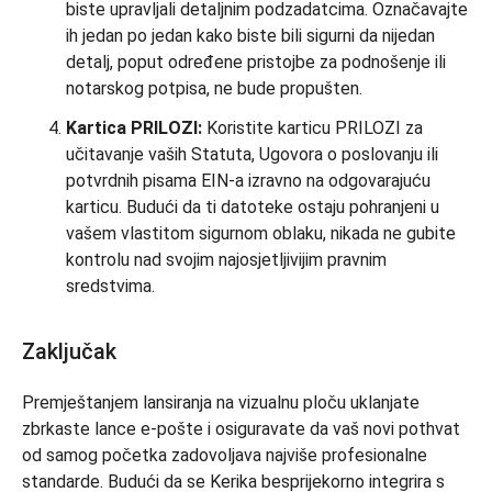
biste upravljali detaljnim podzadatcima. Označavajte
ih jedan po jedan kako biste bili sigurni da nijedan
detalj, poput određene pristojbe za podnošenje ili
notarskog potpisa, ne bude propušten.
Kartica PRILOZI:
Koristite karticu PRILOZI za
učitavanje vaših Statuta, Ugovora o poslovanju ili
potvrdnih pisama EIN-a izravno na odgovarajuću
karticu. Budući da ti datoteke ostaju pohranjeni u
vašem vlastitom sigurnom oblaku, nikada ne gubite
kontrolu nad svojim najosjetljivijim pravnim
sredstvima.
Zaključak
Premještanjem lansiranja na vizualnu ploču uklanjate
zbrkaste lance e-pošte i osiguravate da vaš novi pothvat
od samog početka zadovoljava najviše profesionalne
standarde. Budući da se Kerika besprijekorno integrira s