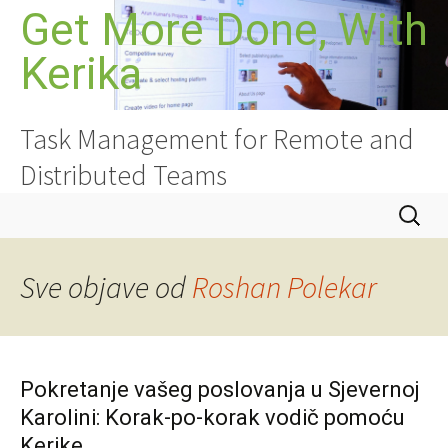
Skoči
Get More Done, With
do
Kerika
sadržaja
Task Management for Remote and
Distributed Teams
Pretraži
Sve objave od
Roshan Polekar
Pokretanje vašeg poslovanja u Sjevernoj
Karolini: Korak-po-korak vodič pomoću
Kerike