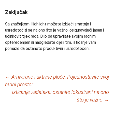
Zaključak
Sa značajkom Highlight možete izbjeći smetnje i
usredotočiti se na ono što je važno, osiguravajući jasan i
učinkovit tijek rada.
Bilo da upravljate svojim radnim
opterećenjem ili nadgledate cijeli tim, isticanje vam
pomaže da ostanete produktivni i usredotočeni.
Navigacija
←
Arhivirane i aktivne ploče: Pojednostavite svoj
radni prostor
objava
Isticanje zadataka: ostanite fokusirani na ono
što je važno
→