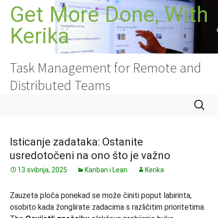
Skoči
Get More Done, With
do
Kerika
sadržaja
Task Management for Remote and
Distributed Teams
Pretraži
Isticanje zadataka: Ostanite
usredotočeni na ono što je važno
13 svibnja, 2025
Kanban i Lean
Kerika
Zauzeta ploča ponekad se može činiti poput labirinta,
osobito kada žonglirate zadacima s različitim prioritetima.