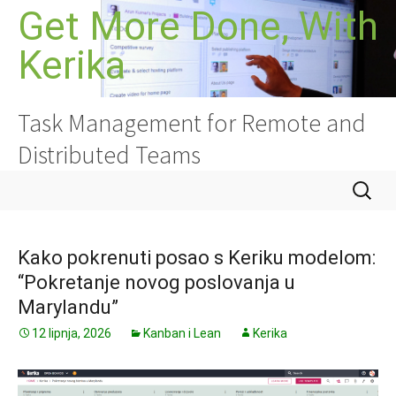
Skoči
Get More Done, With
do
Kerika
sadržaja
Task Management for Remote and
Distributed Teams
Pretraži
Kako pokrenuti posao s Keriku modelom:
“Pokretanje novog poslovanja u
Marylandu”
12 lipnja, 2026
Kanban i Lean
Kerika