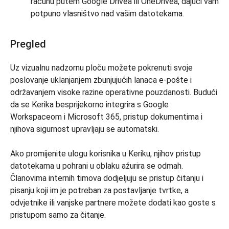
računu putem Google Drivea ili OneDrivea, dajući vam
potpuno vlasništvo nad vašim datotekama.
Pregled
Uz vizualnu nadzornu ploču možete pokrenuti svoje
poslovanje uklanjanjem zbunjujućih lanaca e-pošte i
održavanjem visoke razine operativne pouzdanosti. Budući
da se Kerika besprijekorno integrira s Google
Workspaceom i Microsoft 365, pristup dokumentima i
njihova sigurnost upravljaju se automatski.
Ako promijenite ulogu korisnika u Keriku, njihov pristup
datotekama u pohrani u oblaku ažurira se odmah.
Članovima internih timova dodjeljuju se pristup čitanju i
pisanju koji im je potreban za postavljanje tvrtke, a
odvjetnike ili vanjske partnere možete dodati kao goste s
pristupom samo za čitanje.