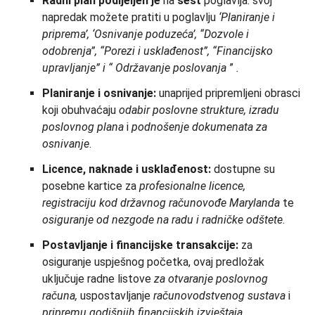
Radni plan podijeljen je
na
šest
poglavlja: svoj
napredak možete pratiti u poglavlju
‘Planiranje i
priprema’, ‘Osnivanje poduzeća’, “Dozvole i
odobrenja”, “Porezi i usklađenost”, “Financijsko
upravljanje” i “
Održavanje poslovanja
”
.
Planiranje i osnivanje:
unaprijed pripremljeni obrasci
koji obuhvaćaju
odabir poslovne strukture, izradu
poslovnog plana
i
podnošenje dokumenata za
osnivanje
.
Licence, naknade i usklađenost:
dostupne su
posebne kartice za
profesionalne licence,
registraciju kod državnog računovođe Marylanda
te
osiguranje od nezgode na radu i radničke odštete
.
Postavljanje i financijske transakcije:
za
osiguranje uspješnog početka, ovaj predložak
uključuje radne listove
za otvaranje poslovnog
računa,
uspostavljanje
računovodstvenog sustava
i
pripremu godišnjih financijskih izvještaja
.