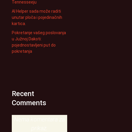
Tennesseeju
AI Helper sada može raditi
unutar ploča i pojedinačnih
kartica.
Pokretanje vašeg poslovanja
u Južnoj Dakoti:
pojednostavljeni put do
pokretanja
Recent
Comments
Nema komentara za
prikaz.