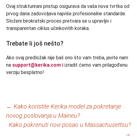
Ovaj strukturirani pristup osigurava da vaša nova tvrtka od
prvog dana zadovoljava najviše profesionalne standarde.
Složeni birokratski proces pretvara se u upravljiv i
transparentan ciklus učinkovitih koraka.
Trebate li još nešto?
Ako ovaj predložak nije baš ono što vam treba, javite nam
na
support@kerika.com i
izradit ćemo vam prilagođenu
verziju besplatno!
Navigacija
←
Kako koristite Kerika model za pokretanje
novog poslovanja u Maineu?
objava
Kako pokrenuti novi posao u Massachusettsu?
→