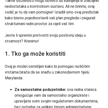
Takve složenosti mogu dovesti do kašnjenja ili značajnih
nedostataka u kontrolnom sustavu. Ali ne brinite, ovaj
vodič je tu da vam pomogne! Izradili smo ovaj predložak
kako bismo pojednostavili vaš plan pregleda i osigurali
strukturirani radni prostor za cijeli vaš tim.
Jeste li spremni pretvoriti svoju poslovnu ideju u
stvarnost? Krenimo!
1. Tko ga može koristiti
Ovaj je model osmišljen kako bi pomogao različitim
vrstama birača da se snađu u zakonodavnom tijelu
Marylanda:
Za samostalne poduzetnike:
ova radna stanica
omogućuje vam da samostalno organizirate i
upravljate svim svojim regulatornim dokumentima,
bez potrebe za velikim timom administrativne