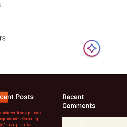
cent Posts
Recent
a
Comments
 pokrenuti novi posao u
iniji pomoću Kerikinog
N
loška za pokretanje