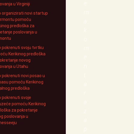
e
ovanja u Virginiji
m
 organizirati novi startup
ermontu pomoću
a
kinog predloška za
k
etanje poslovanja u
o
montu
m
 pokrenuti svoju tvrtku
ću Kerikinog predloška
e
okretanje novog
n
ovanja u Utahu
t
 pokrenuti novi posao u
sasu pomoću Kerikinog
a
alnog predloška
r
 pokrenuti svoje
a
uzeće pomoću Kerikinog
z
loška za pokretanje
g poslovanja u
a
nesseeju
p