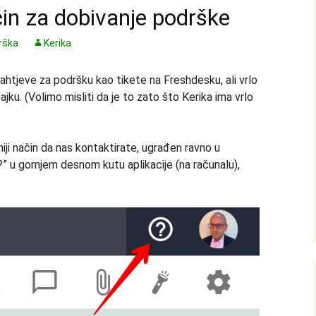
čin za dobivanje podrške
rška
Kerika
ahtjeve za podršku kao tikete na Freshdesku, ali vrlo
čajku. (Volimo misliti da je to zato što Kerika ima vrlo
niji način da nas kontaktirate, ugrađen ravno u
“?” u gornjem desnom kutu aplikacije (na računalu),