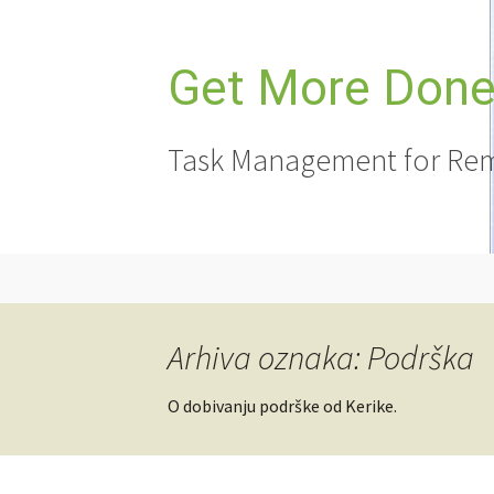
Skoči
do
sadržaja
Get More Done,
Task Management for Rem
Arhiva oznaka: Podrška
O dobivanju podrške od Kerike.