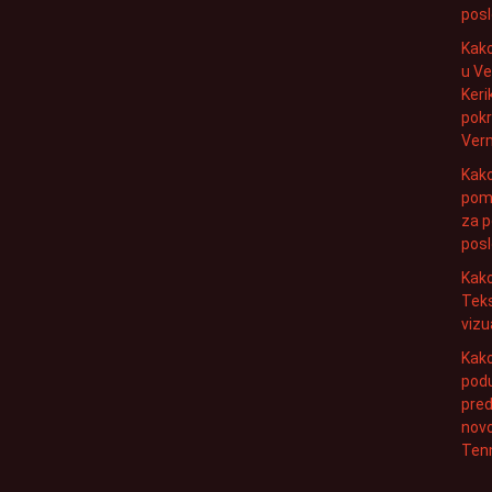
posl
Kako
u V
Keri
pokr
Ver
Kako
pomo
za p
posl
Kako
Tek
vizu
Kako
pod
pred
novo
Ten