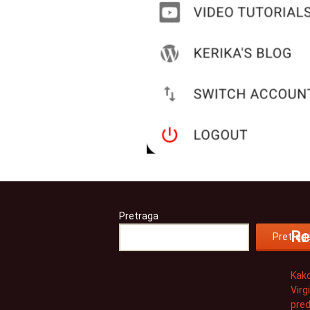
Pretraga
Re
Pretrag
Kako
Virg
pred