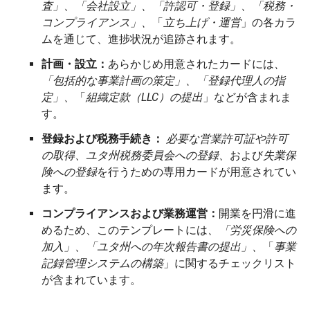
査」、「会社設立」、「許認可・登録」、「税務・
コンプライアンス」、
「
立ち上げ・運営
」の各カラ
ムを通じて、進捗状況が追跡されます。
計画・設立：
あらかじめ用意されたカードには
、
「包括的な事業計画の策定」、「登録代理人の指
定」、
「
組織定款（LLC）の提出
」などが含まれま
す。
登録および税務手続き：
必要な営業許可証や許可
の取得、ユタ州税務委員会への登録、
および
失業保
険への登録
を行うための専用カードが用意されてい
ます。
コンプライアンスおよび業務運営：
開業を円滑に進
めるため、このテンプレートには
、「労災保険への
加入」、「ユタ州への年次報告書の提出」、
「
事業
記録管理システムの構築
」に関するチェックリスト
が含まれています。