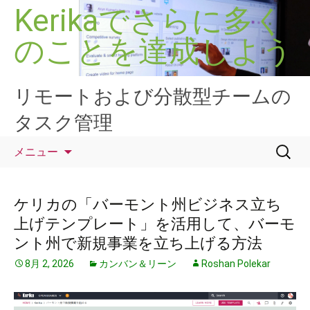
コ
Kerikaでさらに多く
ン
のことを達成しよう
テ
ン
ツ
へ
リモートおよび分散型チームの
ス
タスク管理
キ
ッ
検
メニュー
プ
索:
ケリカの「バーモント州ビジネス立ち
上げテンプレート」を活用して、バーモ
ント州で新規事業を立ち上げる方法
8月 2, 2026
カンバン＆リーン
Roshan Polekar