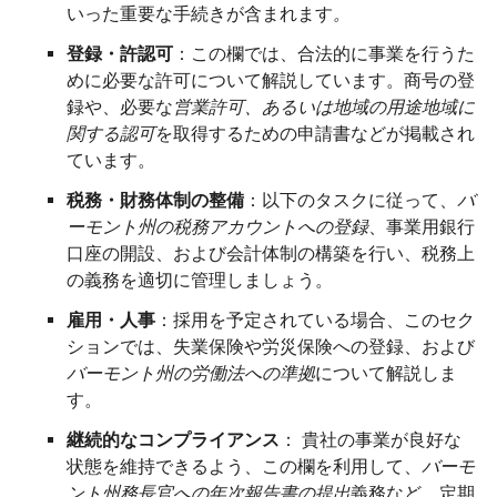
いった重要な手続きが含まれます
。
登録・許認可
：この欄では、合法的に事業を行うた
めに必要な許可について解説しています。商号の登
録や、必要な
営業許可、あるいは地域の用途地域に
関する認可
を取得するための申請書などが掲載され
ています。
税務・財務体制の整備
：以下のタスクに従って、
バ
ーモント州の税務アカウントへの登録
、事業用銀行
口座の開設、および会計体制の構築を行い、税務上
の義務を適切に管理しましょう。
雇用・人事
：採用を予定されている場合、このセク
ションでは、失業保険や労災保険への登録、および
バーモント州の労働法への準拠
について解説しま
す。
継続的なコンプライアンス
： 貴社の事業が良好な
状態を維持できるよう、この欄を利用して、
バーモ
ント州務長官への年次報告書の提出
義務など、定期