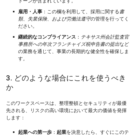
トーンが含まれています。
雇用・人事
：この欄を利用して、採用に関する
書
類、失業保険、および労働法遵守
の管理を行ってく
ださい。
継続的なコンプライアンス
：
テキサス州会計監査官
事務所への年次フランチャイズ税申告書の提出
など
の業務を通じて
、
事業の長期的な健全性を確保しま
す
。
3. どのような場合にこれを使うべき
か
このワークスペースは、整理整頓とセキュリティが最優
先される、リスクの高い環境において最大の価値を発揮
します：
起業への第一歩
：
起業
を決意したら、すぐにこのテ