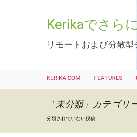
コ
ン
テ
Kerikaで
ン
ツ
へ
リモートおよび分散型
ス
キ
ッ
プ
KERIKA.COM
FEATURES
「未分類」カテゴリ
分類されていない投稿