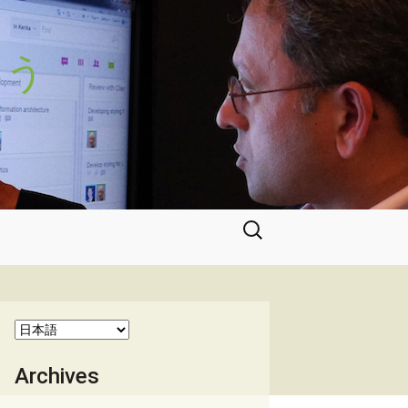
よう
検
索:
Archives