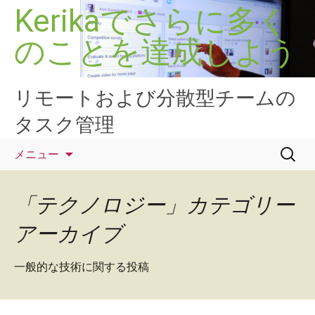
コ
Kerikaでさらに多く
ン
のことを達成しよう
テ
ン
ツ
へ
リモートおよび分散型チームの
ス
タスク管理
キ
ッ
検
メニュー
プ
索:
「テクノロジー」カテゴリー
アーカイブ
一般的な技術に関する投稿