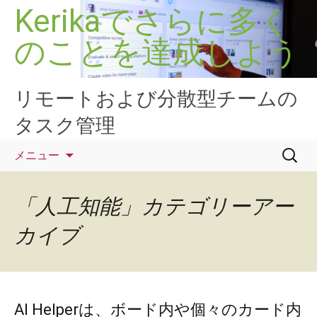
コ
Kerikaでさらに多く
ン
のことを達成しよう
テ
ン
ツ
へ
リモートおよび分散型チームの
ス
タスク管理
キ
ッ
検
メニュー
プ
索:
「人工知能」カテゴリーアー
カイブ
AI Helperは、ボード内や個々のカード内