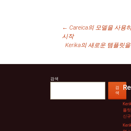
글
←
Careica의 모델을 사
시작
네
Kerika의 새로운 템플
비
게
이
검색
션
Re
검
색
Ker
플릿
신규
Ker