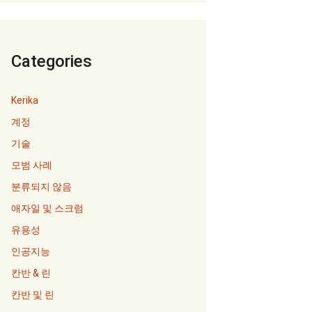
Categories
Kerika
계정
기술
모범 사례
분류되지 않음
애자일 및 스크럼
유용성
인공지능
칸반 & 린
칸반 및 린