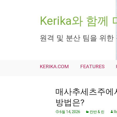
컨
텐
츠
Kerika와 함
로
건
너
원격 및 분산 팀을 위한
뛰
기
KERIKA.COM
FEATURES
매사추세츠주에서
방법은?
6월 14, 2026
칸반 & 린
R