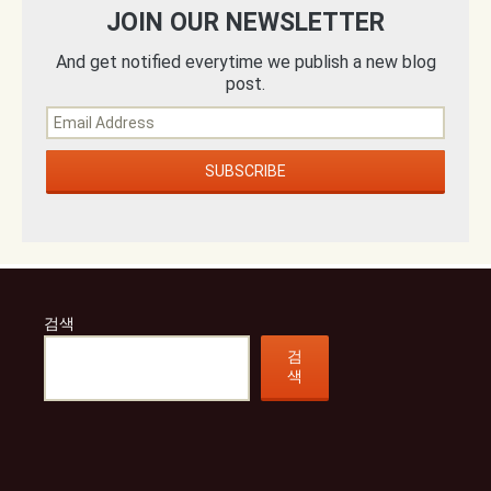
JOIN OUR NEWSLETTER
And get notified everytime we publish a new blog
post.
검색
검
색