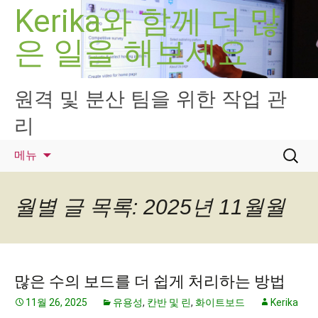
컨
Kerika와 함께 더 많
텐
은 일을 해보세요
츠
로
건
너
원격 및 분산 팀을 위한 작업 관
뛰
리
기
검
메뉴
색:
월별 글 목록: 2025년 11월월
많은 수의 보드를 더 쉽게 처리하는 방법
11월 26, 2025
유용성
,
칸반 및 린
,
화이트보드
Kerika