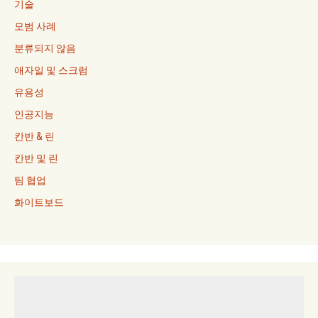
기술
모범 사례
분류되지 않음
애자일 및 스크럼
유용성
인공지능
칸반 & 린
칸반 및 린
팀 협업
화이트보드