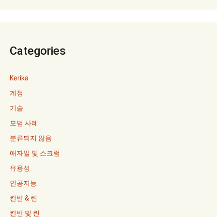
Categories
Kerika
계정
기술
모범 사례
분류되지 않음
애자일 및 스크럼
유용성
인공지능
칸반 & 린
칸반 및 린