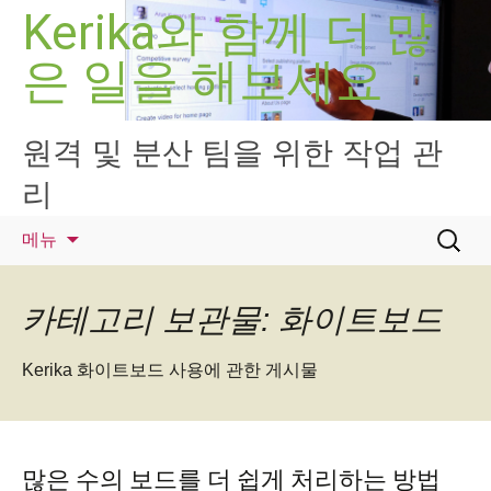
컨
Kerika와 함께 더 많
텐
은 일을 해보세요
츠
로
건
너
원격 및 분산 팀을 위한 작업 관
뛰
리
기
검
메뉴
색:
카테고리 보관물: 화이트보드
Kerika 화이트보드 사용에 관한 게시물
많은 수의 보드를 더 쉽게 처리하는 방법