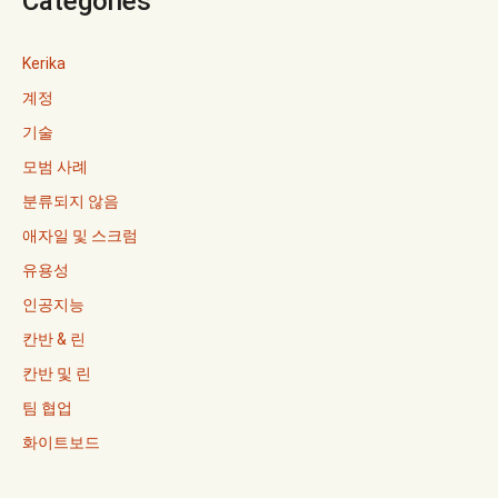
Categories
Kerika
계정
기술
모범 사례
분류되지 않음
애자일 및 스크럼
유용성
인공지능
칸반 & 린
칸반 및 린
팀 협업
화이트보드