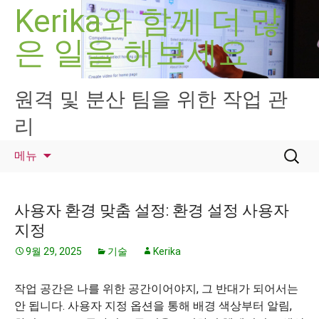
컨
Kerika와 함께 더 많
텐
은 일을 해보세요
츠
로
건
너
원격 및 분산 팀을 위한 작업 관
뛰
리
기
검
메뉴
색:
사용자 환경 맞춤 설정: 환경 설정 사용자
지정
9월 29, 2025
기술
Kerika
작업 공간은 나를 위한 공간이어야지, 그 반대가 되어서는
안 됩니다. 사용자 지정 옵션을 통해 배경 색상부터 알림,