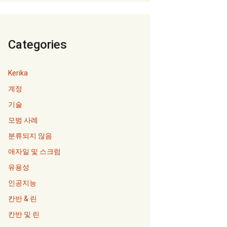
Categories
Kerika
계정
기술
모범 사례
분류되지 않음
애자일 및 스크럼
유용성
인공지능
칸반 & 린
칸반 및 린