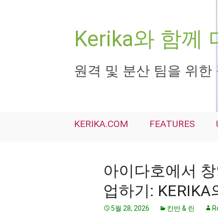
컨
텐
츠
Kerika와 함
로
건
너
원격 및 분산 팀을 위한
뛰
기
KERIKA.COM
FEATURES
아이다호에서 창
업하기: KERIK
5월 28, 2026
칸반 & 린
R