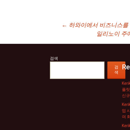
글
←
하와이에서 비즈니스를 
일리노이 주에
네
비
검색
게
Re
검
이
색
션
Ker
플릿
신규
Ker
업 
여 
Ke