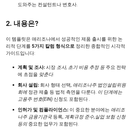
도와주는 컨설턴트나 변호사.
2. 내용은?
이 템플릿은 애리조나에서 성공적인 제품 출시를 위한 논
리적 단계를
5가지 칼럼 형식으로
정리한 종합적인 시각적
가이드입니다:
계획 및 조사:
시장
조사, 초기 비용 추정 등
주요 전략
에 초점을
맞춘다
.
회사 설립:
회사 형태 선택,
애리조나
주 법인
설립위원
회에
정관 제출 등 법적 측면을 다룬다.
이 단계에는
고용주
번호
(EIN)
신청도 포함된다
.
인허가 및 컴플라이언스:
이 중요한 분야에는
애리조
나
주 금융기관국
등록,
계획
규정
준수,
실업
보험 신청
등의
중요한 업무가 포함된다.