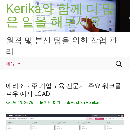
컨
Kerika와 함께 더 많
텐
은 일을 해보세요
츠
로
건
너
원격 및 분산 팀을 위한 작업 관
뛰
리
기
검
메뉴
색:
애리조나주 기업교육 전문가: 주요 워크플
로우 예시 LOAD
5월 19, 2026
칸반 & 린
Roshan Polekar