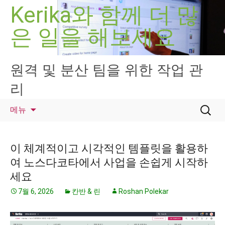
컨
Kerika와 함께 더 많
텐
은 일을 해보세요
츠
로
건
너
원격 및 분산 팀을 위한 작업 관
뛰
리
기
검
메뉴
색:
이 체계적이고 시각적인 템플릿을 활용하
여 노스다코타에서 사업을 손쉽게 시작하
세요
7월 6, 2026
칸반 & 린
Roshan Polekar