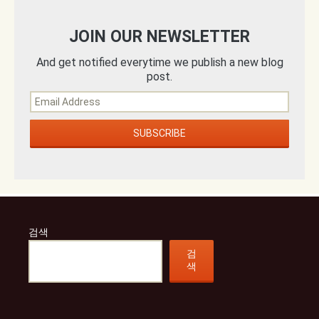
JOIN OUR NEWSLETTER
And get notified everytime we publish a new blog
post.
검색
검
색