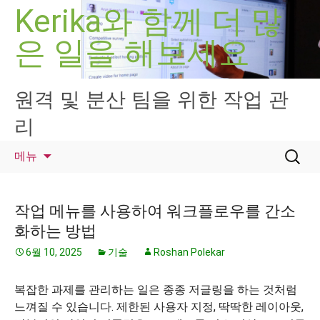
컨
Kerika와 함께 더 많
텐
은 일을 해보세요
츠
로
건
너
원격 및 분산 팀을 위한 작업 관
뛰
리
기
검
메뉴
색:
작업 메뉴를 사용하여 워크플로우를 간소
화하는 방법
6월 10, 2025
기술
Roshan Polekar
복잡한 과제를 관리하는 일은 종종 저글링을 하는 것처럼
느껴질 수 있습니다. 제한된 사용자 지정, 딱딱한 레이아웃,