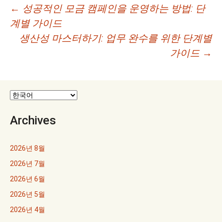
글
←
성공적인 모금 캠페인을 운영하는 방법: 단
계별 가이드
네
생산성 마스터하기: 업무 완수를 위한 단계별
비
가이드
→
게
이
션
Archives
2026년 8월
2026년 7월
2026년 6월
2026년 5월
2026년 4월