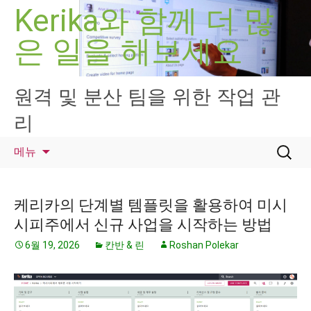
컨
Kerika와 함께 더 많
텐
은 일을 해보세요
츠
로
건
너
원격 및 분산 팀을 위한 작업 관
뛰
리
기
검
메뉴
색:
케리카의 단계별 템플릿을 활용하여 미시
시피주에서 신규 사업을 시작하는 방법
6월 19, 2026
칸반 & 린
Roshan Polekar