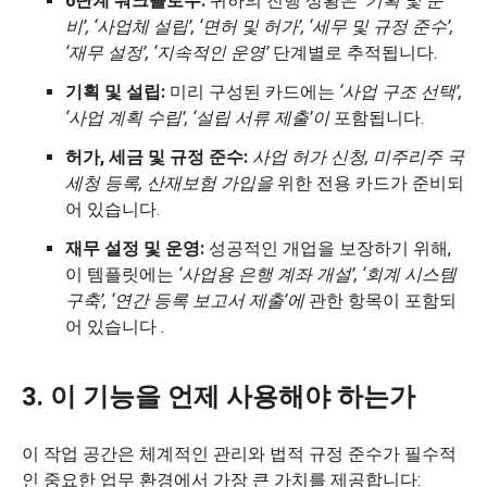
6단계 워크플로우:
귀하의 진행 상황은
‘기획 및 준
비’, ‘사업체 설립’, ‘면허 및 허가’, ‘세무 및 규정 준수’,
‘재무 설정’,
‘지속적인 운영’
단계별로 추적됩니다.
기획 및 설립:
미리 구성된 카드에는
‘사업 구조 선택’,
‘사업 계획 수립’,
‘설립 서류 제출’이
포함됩니다.
허가, 세금 및 규정 준수:
사업 허가 신청, 미주리주 국
세청 등록,
산재보험 가입을
위한 전용 카드가 준비되
어 있습니다.
재무 설정 및 운영:
성공적인 개업을 보장하기 위해,
이 템플릿에는
‘사업용 은행 계좌 개설’, ‘회계 시스템
구축’,
‘연간 등록 보고서 제출’에
관한 항목이 포함되
어 있습니다
.
3. 이 기능을 언제 사용해야 하는가
이 작업 공간은 체계적인 관리와 법적 규정 준수가 필수적
인 중요한 업무 환경에서 가장 큰 가치를 제공합니다: