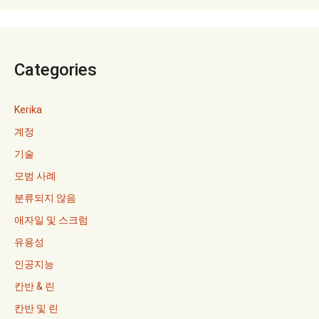
Categories
Kerika
계정
기술
모범 사례
분류되지 않음
애자일 및 스크럼
유용성
인공지능
칸반 & 린
칸반 및 린