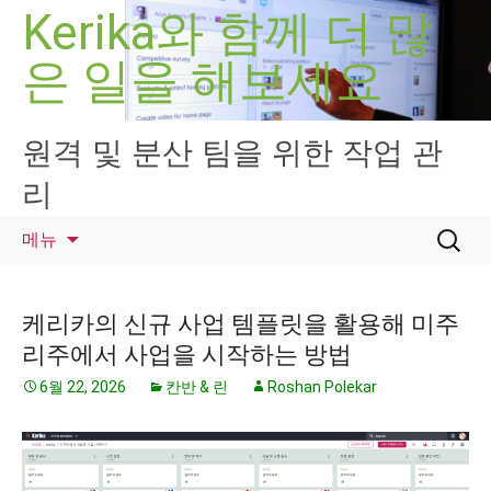
컨
Kerika와 함께 더 많
텐
은 일을 해보세요
츠
로
건
너
원격 및 분산 팀을 위한 작업 관
뛰
리
기
검
메뉴
색:
케리카의 신규 사업 템플릿을 활용해 미주
리주에서 사업을 시작하는 방법
6월 22, 2026
칸반 & 린
Roshan Polekar