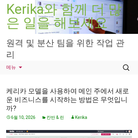
컨
Kerika와 함께 더 많
텐
은 일을 해보세요
츠
로
건
너
원격 및 분산 팀을 위한 작업 관
뛰
리
기
검
메뉴
색:
케리카 모델을 사용하여 메인 주에서 새로
운 비즈니스를 시작하는 방법은 무엇입니
까?
6월 10, 2026
칸반 & 린
Kerika