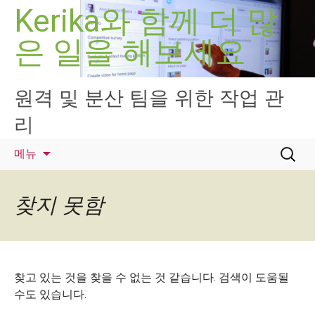
컨
Kerika와 함께 더 많
텐
은 일을 해보세요
츠
로
건
너
원격 및 분산 팀을 위한 작업 관
뛰
리
기
검
메뉴
색:
찾지 못함
찾고 있는 것을 찾을 수 없는 것 같습니다. 검색이 도움될
수도 있습니다.