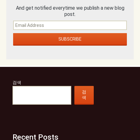
And get notified everytime we publish a new blog
post.
검색
검
색
Recent Posts