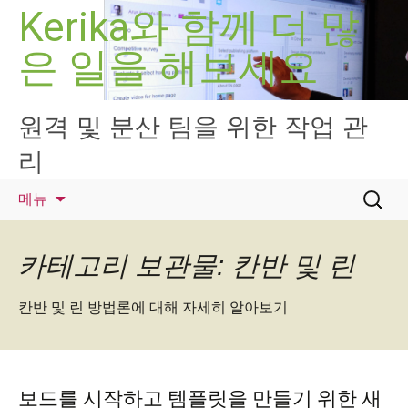
컨
Kerika와 함께 더 많
텐
은 일을 해보세요
츠
로
건
너
원격 및 분산 팀을 위한 작업 관
뛰
리
기
검
메뉴
색:
카테고리 보관물: 칸반 및 린
칸반 및 린 방법론에 대해 자세히 알아보기
보드를 시작하고 템플릿을 만들기 위한 새