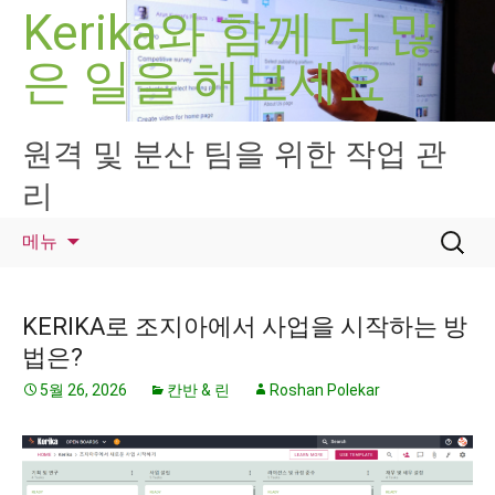
컨
Kerika와 함께 더 많
텐
은 일을 해보세요
츠
로
건
너
원격 및 분산 팀을 위한 작업 관
뛰
리
기
검
메뉴
색:
KERIKA로 조지아에서 사업을 시작하는 방
법은?
5월 26, 2026
칸반 & 린
Roshan Polekar