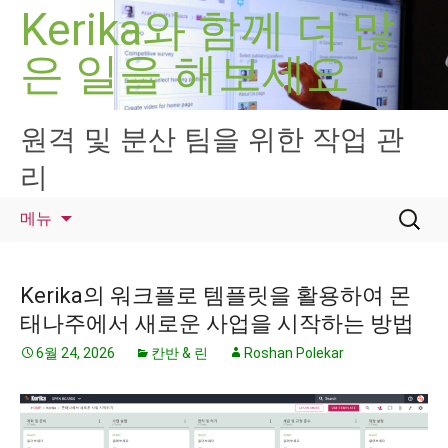
컨
Kerika와 함께 더 많
텐
은 일을 해보세요
츠
로
건
너
원격 및 분산 팀을 위한 작업 관
뛰
리
기
검
메뉴
색:
Kerika의 워크플로 템플릿을 활용하여 몬
태나주에서 새로운 사업을 시작하는 방법
6월 24, 2026
칸반 & 린
Roshan Polekar