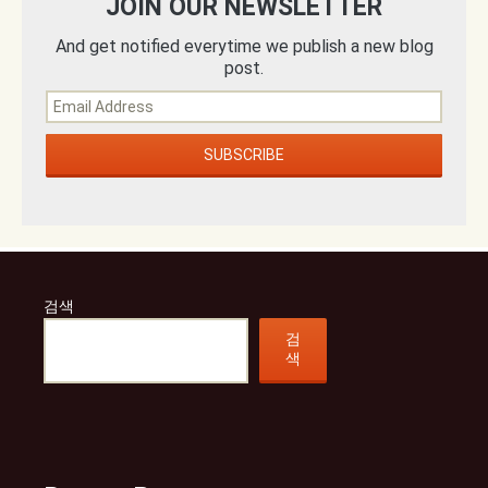
JOIN OUR NEWSLETTER
And get notified everytime we publish a new blog
post.
검색
검
색