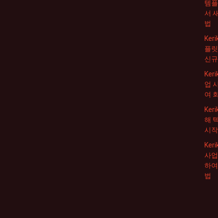
템플
서 
법
Ker
플릿
신규
Ker
업 
여 
Ke
해 
시작
Ke
사업
하여
법