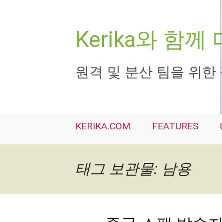
컨
텐
츠
Kerika와 함
로
건
너
원격 및 분산 팀을 위한
뛰
기
KERIKA.COM
FEATURES
태그 보관물: 남용