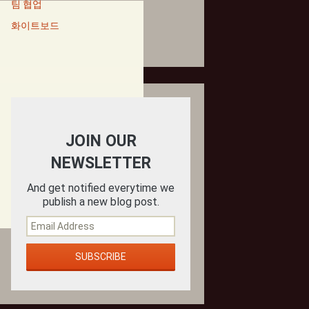
팀 협업
화이트보드
JOIN OUR
NEWSLETTER
And get notified everytime we
publish a new blog post.