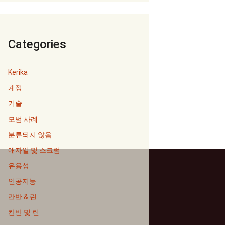
Categories
Kerika
계정
기술
모범 사례
분류되지 않음
애자일 및 스크럼
유용성
인공지능
칸반 & 린
칸반 및 린