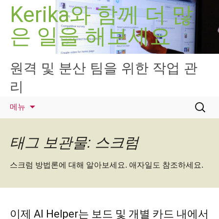
컨
Kerika와 함께 더 많
텐
은 일을 해보세요
츠
로
건
너
원격 및 분산 팀을 위한 작업 관
뛰
리
기
검
메뉴
색:
태그 보관물: 스크럼
스크럼 방법론에 대해 알아보세요. 애자일도 참조하세요.
이제 AI Helper는 보드 및 개별 카드 내에서