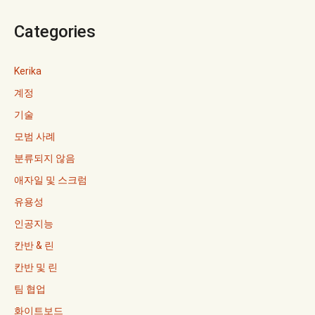
Categories
Kerika
계정
기술
모범 사례
분류되지 않음
애자일 및 스크럼
유용성
인공지능
칸반 & 린
칸반 및 린
팀 협업
화이트보드