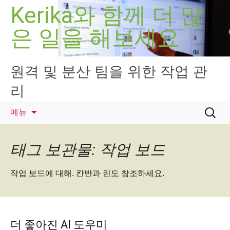
컨
Kerika와 함께 더 많
텐
은 일을 해보세요
츠
로
건
너
원격 및 분산 팀을 위한 작업 관
뛰
리
기
검
메뉴
색:
태그 보관물: 작업 보드
작업 보드에 대해. 칸반과 린도 참조하세요.
더 좋아진 AI 도우미