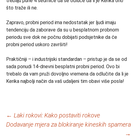
trebaju pune 4 sedmice da se odluče da li je Kerika ono
što traže ili ne.
Zapravo, probni period ima nedostatak jer ljudi imaju
tendenciju da zaborave da su u besplatnom probnom
periodu sve dok ne počnu dobijati podsjetnike da će
probni period uskoro završiti!
Praktičniji – i industrijski standardan – pristup je da se od
sada ponudi 14-dnevni besplatni probni period. Ovo bi
trebalo da vam pruži dovoljno vremena da odlučite da li je
Kerika najbolji način da vaš udaljeni tim obavi više posla!
Navigacija
←
Laki rokovi: Kako postaviti rokove
Dodavanje mjera za blokiranje kineskih spamera
članaka
→