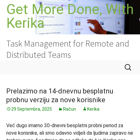
Idi
Get More Done, With
na
Kerika
sadržaj
Task Management for Remote and
Distributed Teams
Pretrag
Prelazimo na 14-dnevnu besplatnu
probnu verziju za nove korisnike
29 Septembra, 2025
Račun
Kerika
Već dugo imamo 30-dnevni besplatni probni period za
nove korisnike, ali smo odavno vidjeli da ljudima zapravo ne