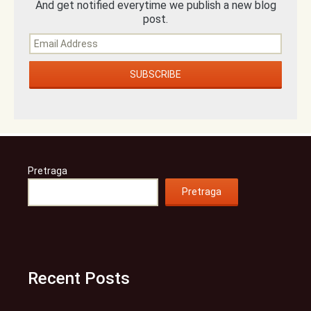
And get notified everytime we publish a new blog
post.
Pretraga
Pretraga
Recent Posts