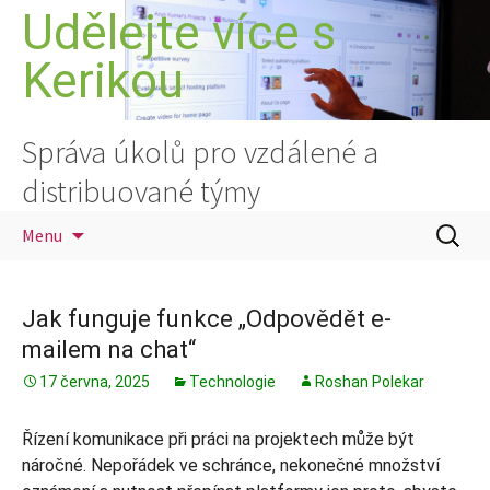
Přejít
Udělejte více s
k
Kerikou
obsahu
webu
Správa úkolů pro vzdálené a
distribuované týmy
Vyhledá
Menu
Jak funguje funkce „Odpovědět e-
mailem na chat“
17 června, 2025
Technologie
Roshan Polekar
Řízení komunikace při práci na projektech může být
náročné. Nepořádek ve schránce, nekonečné množství