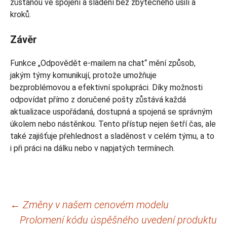
zůstanou ve spojení a sladění bez zbytečného úsilí a
kroků.
Závěr
Funkce „Odpovědět e-mailem na chat“ mění způsob,
jakým týmy komunikují, protože umožňuje
bezproblémovou a efektivní spolupráci. Díky možnosti
odpovídat přímo z doručené pošty zůstává každá
aktualizace uspořádaná, dostupná a spojená se správným
úkolem nebo nástěnkou. Tento přístup nejen šetří čas, ale
také zajišťuje přehlednost a sladěnost v celém týmu, a to
i při práci na dálku nebo v napjatých termínech.
Navigace
←
Změny v našem cenovém modelu
Prolomení kódu úspěšného uvedení produktu