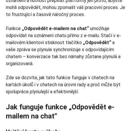
oznámení a nutnost přepínat platformy jen proto, abyste
mohli odpovědět, mohou zpomalit váš pracovní proces. Je
to frustrující a časově náročný proces.
Funkce
„Odpovědět e-mailem na chat“
umožňuje
odpovídat na oznámení chatu přímo z e-mailu. Stačí v e-
mailovém klientovi stisknout tlačítko
„Odpovědět“
a
vaše zpráva se plynule synchronizuje s odpovídajícím
chatem – konverzace tak bez námahy zůstane plynulá a
organizovaná.
Zde se dozvíte, jak tato funkce funguje v chatech na
kartách úkolů i v chatech na úrovni rady a proč může být
spolupráce plynulejší a efektivnější.
Jak funguje funkce „Odpovědět e-
mailem na chat“