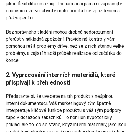
jakou flexibilitu umožňují. Do harmonogramu si zapracujte
časovou rezervu, abyste mohli počítat se zpožděními a
překvapeními.
Bez správného sladění mohou drobná nedorozumění
přerůst v nákladná zpoždění. Pravidelné kontroly vám
pomohou řešit problémy dříve, než se z nich stanou velké
problémy, a zajistí hladší průběh realizace od začátku do
konce.
2. Vypracování interních materiálů, které
přispívají k přehlednosti
Představte si, že uvedete na trh produkt s neúplnou
interní dokumentací. Váš marketingový tým špatně
interpretuje klíčové funkce produktu a váš tým podpory
tápe v dotazech zákazníků. To není jen hypotetický
příklad, ale to, co se stane, když interní materiály, jako jsou
produktové ukázky, osoby kupujících a skripta pro školení,