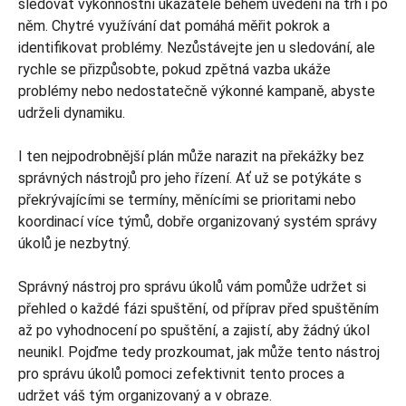
sledovat výkonnostní ukazatele během uvedení na trh i po
něm. Chytré využívání dat pomáhá měřit pokrok a
identifikovat problémy. Nezůstávejte jen u sledování, ale
rychle se přizpůsobte, pokud zpětná vazba ukáže
problémy nebo nedostatečně výkonné kampaně, abyste
udrželi dynamiku.
I ten nejpodrobnější plán může narazit na překážky bez
správných nástrojů pro jeho řízení. Ať už se potýkáte s
překrývajícími se termíny, měnícími se prioritami nebo
koordinací více týmů, dobře organizovaný systém správy
úkolů je nezbytný.
Správný nástroj pro správu úkolů vám pomůže udržet si
přehled o každé fázi spuštění, od příprav před spuštěním
až po vyhodnocení po spuštění, a zajistí, aby žádný úkol
neunikl. Pojďme tedy prozkoumat, jak může tento nástroj
pro správu úkolů pomoci zefektivnit tento proces a
udržet váš tým organizovaný a v obraze.