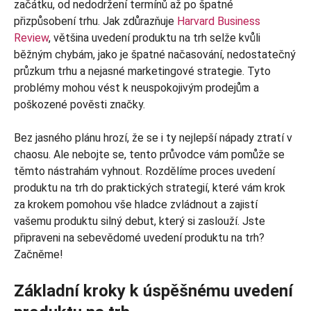
začátku, od nedodržení termínů až po špatné
přizpůsobení trhu. Jak zdůrazňuje
Harvard Business
Review
, většina uvedení produktu na trh selže kvůli
běžným chybám, jako je špatné načasování, nedostatečný
průzkum trhu a nejasné marketingové strategie. Tyto
problémy mohou vést k neuspokojivým prodejům a
poškozené pověsti značky.
Bez jasného plánu hrozí, že se i ty nejlepší nápady ztratí v
chaosu. Ale nebojte se, tento průvodce vám pomůže se
těmto nástrahám vyhnout. Rozdělíme proces uvedení
produktu na trh do praktických strategií, které vám krok
za krokem pomohou vše hladce zvládnout a zajistí
vašemu produktu silný debut, který si zaslouží. Jste
připraveni na sebevědomé uvedení produktu na trh?
Začněme!
Základní kroky k úspěšnému uvedení