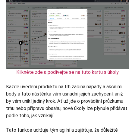
Klikněte zde a podívejte se na tuto kartu s úkoly
Každé uvedení produktu na trh začíná nápady a akčními
body a tato nástěnka vám usnadní jejich zachycení, aniž
by vám unikl jediný krok. Ať už jde o provádění průzkumu
trhu nebo přípravu obsahu, nové úkoly lze plynule přidávat
podle toho, jak vznikají.
Tato funkce udržuje tým agilní a zajišťuje, že důležité