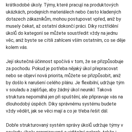
krátkodobé úkoly. Týmy, které pracují na produktových
ukázkách, prodejních materiálech nebo často kladených
dotazech zákazníkům, mohou postupovat vpřed, aniž by
musely čekat, až ostatní dokončí práci. Díky roztřídění
úkolů do kategorií se můžete soustředit vždy na jednu
věc, aniž byste se cítili zahlceni vším ostatním, co se děje
kolem vás.
Její skutečná účinnost spočívá v tom, že se přizpůsobuje
za pochodu. Pokud je potřeba nějaký úkol přepracovat
nebo se objeví nová priorita, můžete se přizpůsobit, aniž
by došlo k narušení celého plánu. Je flexibilní, udržuje tým
v souladu a zajišťuje, aby žádný úkol neunikl. Taková
struktura nepomáhá jen při spuštění, ale připravuje vás na
dlouhodobý úspěch. Díky správnému systému budete
vždy vědět, jak se věci mají a co je třeba řešit dál.
Dobře strukturovaný systém správy úkolů udržuje týmy v