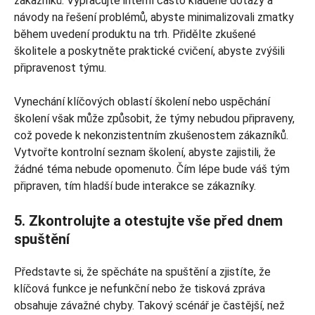
zákazníků. Vypracujte interní často kladené dotazy a
návody na řešení problémů, abyste minimalizovali zmatky
během uvedení produktu na trh. Přidělte zkušené
školitele a poskytněte praktické cvičení, abyste zvýšili
připravenost týmu.
Vynechání klíčových oblastí školení nebo uspěchání
školení však může způsobit, že týmy nebudou připraveny,
což povede k nekonzistentním zkušenostem zákazníků.
Vytvořte kontrolní seznam školení, abyste zajistili, že
žádné téma nebude opomenuto. Čím lépe bude váš tým
připraven, tím hladší bude interakce se zákazníky.
5. Zkontrolujte a otestujte vše před dnem
spuštění
Představte si, že spěcháte na spuštění a zjistíte, že
klíčová funkce je nefunkční nebo že tisková zpráva
obsahuje závažné chyby. Takový scénář je častější, než