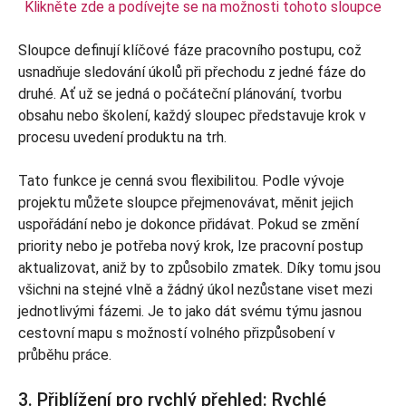
Klikněte zde a podívejte se na možnosti tohoto sloupce
Sloupce definují klíčové fáze pracovního postupu, což
usnadňuje sledování úkolů při přechodu z jedné fáze do
druhé. Ať už se jedná o počáteční plánování, tvorbu
obsahu nebo školení, každý sloupec představuje krok v
procesu uvedení produktu na trh.
Tato funkce je cenná svou flexibilitou. Podle vývoje
projektu můžete sloupce přejmenovávat, měnit jejich
uspořádání nebo je dokonce přidávat. Pokud se změní
priority nebo je potřeba nový krok, lze pracovní postup
aktualizovat, aniž by to způsobilo zmatek. Díky tomu jsou
všichni na stejné vlně a žádný úkol nezůstane viset mezi
jednotlivými fázemi. Je to jako dát svému týmu jasnou
cestovní mapu s možností volného přizpůsobení v
průběhu práce.
3. Přiblížení pro rychlý přehled: Rychlé