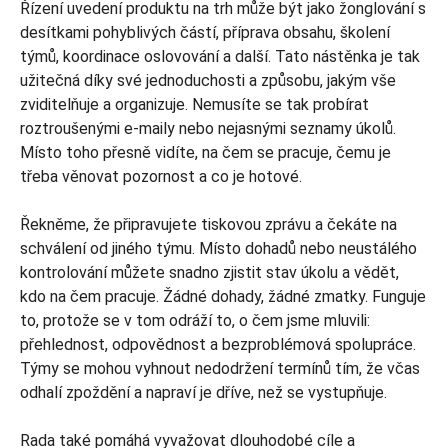
Řízení uvedení produktu na trh může být jako žonglování s
desítkami pohyblivých částí, příprava obsahu, školení
týmů, koordinace oslovování a další. Tato nástěnka je tak
užitečná díky své jednoduchosti a způsobu, jakým vše
zviditelňuje a organizuje. Nemusíte se tak probírat
roztroušenými e-maily nebo nejasnými seznamy úkolů.
Místo toho přesně vidíte, na čem se pracuje, čemu je
třeba věnovat pozornost a co je hotové.
Řekněme, že připravujete tiskovou zprávu a čekáte na
schválení od jiného týmu. Místo dohadů nebo neustálého
kontrolování můžete snadno zjistit stav úkolu a vědět,
kdo na čem pracuje. Žádné dohady, žádné zmatky. Funguje
to, protože se v tom odráží to, o čem jsme mluvili:
přehlednost, odpovědnost a bezproblémová spolupráce.
Týmy se mohou vyhnout nedodržení termínů tím, že včas
odhalí zpoždění a napraví je dříve, než se vystupňuje.
Rada také pomáhá vyvažovat dlouhodobé cíle a