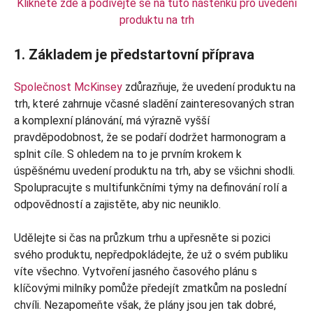
Klikněte zde a podívejte se na tuto nástěnku pro uvedení
produktu na trh
1. Základem je předstartovní příprava
Společnost McKinsey
zdůrazňuje, že uvedení produktu na
trh, které zahrnuje včasné sladění zainteresovaných stran
a komplexní plánování, má výrazně vyšší
pravděpodobnost, že se podaří dodržet harmonogram a
splnit cíle. S ohledem na to je prvním krokem k
úspěšnému uvedení produktu na trh, aby se všichni shodli.
Spolupracujte s multifunkčními týmy na definování rolí a
odpovědností a zajistěte, aby nic neuniklo.
Udělejte si čas na průzkum trhu a upřesněte si pozici
svého produktu, nepředpokládejte, že už o svém publiku
víte všechno. Vytvoření jasného časového plánu s
klíčovými milníky pomůže předejít zmatkům na poslední
chvíli. Nezapomeňte však, že plány jsou jen tak dobré,