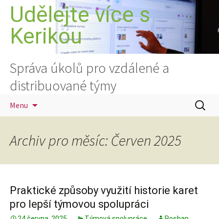
Přejít
Udělejte více s
k
Kerikou
obsahu
webu
Správa úkolů pro vzdálené a
distribuované týmy
Vyhledá
Menu
Archiv pro měsíc: Červen 2025
Praktické způsoby využití historie karet
pro lepší týmovou spolupráci
24 června, 2025
Týmová spolupráce
Roshan