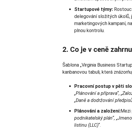
Startupové týmy:
Rostoucí
delegování složitých úkolů, 
marketingových kampaní, na
plnou kontrolu.
2. Co je v ceně zahrn
Šablona „Virginia Business Startu
kanbanovou tabuli, která znázorňuj
Pracovní postup v pěti sl
„Plánování a příprava“, „Zalo
„Daně a dodržování předpis
Plánování a založení:
Mezi 
podnikatelský plán“, „Jmeno
listinu (LLC)
“.