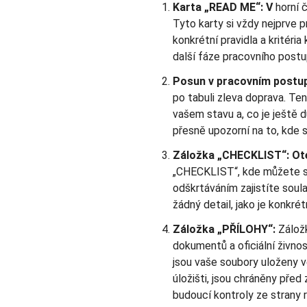
Karta „READ ME“: V
horní 
Tyto karty si vždy nejprve p
konkrétní pravidla a kritéria
další fáze pracovního postu
Posun v pracovním postu
po tabuli zleva doprava. Te
vašem stavu a, co je ještě 
přesně upozorní na to, kde s
Záložka „CHECKLIST“: Ot
„CHECKLIST“, kde můžete sp
odškrtáváním zajistíte soul
žádný detail, jako je konkr
Záložka „PŘÍLOHY“:
Zálož
dokumentů a oficiální živno
jsou vaše soubory uloženy
úložišti, jsou chráněny před
budoucí kontroly ze strany 