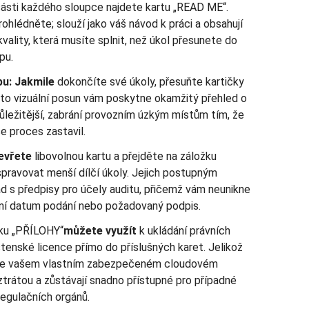
části každého sloupce najdete kartu „READ ME“.
rohlédněte; slouží jako váš návod k práci a obsahují
 kvality, která musíte splnit, než úkol přesunete do
pu.
pu: Jakmile
dokončíte své úkoly, přesuňte kartičky
nto vizuální posun vám poskytne okamžitý přehled o
důležitější, zabrání provozním úzkým místům tím, že
e proces zastavil.
evřete
libovolnou kartu a přejděte na záložku
ravovat menší dílčí úkoly. Jejich postupným
ad s předpisy pro účely auditu, přičemž vám neunikne
étní datum podání nebo požadovaný podpis.
ku „PŘÍLOHY“
můžete využít
k ukládání právních
stenské licence přímo do příslušných karet. Jelikož
 ve vašem vlastním zabezpečeném cloudovém
 ztrátou a zůstávají snadno přístupné pro případné
regulačních orgánů.