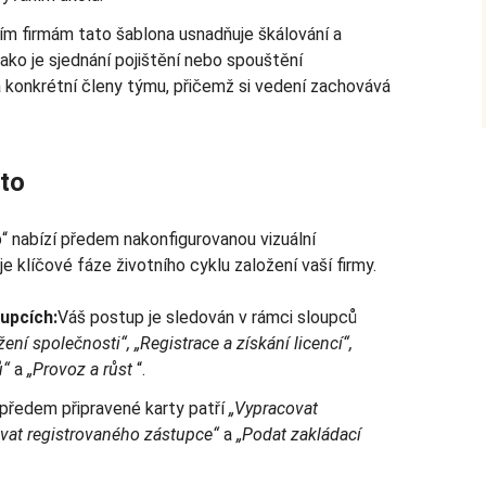
m firmám tato šablona usnadňuje škálování a
jako je sjednání pojištění nebo spouštění
 konkrétní členy týmu, přičemž si vedení zachovává
uto
p“ nabízí předem nakonfigurovanou vizuální
e klíčové fáze životního cyklu založení vaší firmy.
oupcích:
Váš postup je sledován v rámci sloupců
žení společnosti“, „Registrace a získání licencí“,
ů“
a
„Provoz a růst
“.
předem připravené karty patří
„Vypracovat
vat registrovaného zástupce“
a
„Podat zakládací