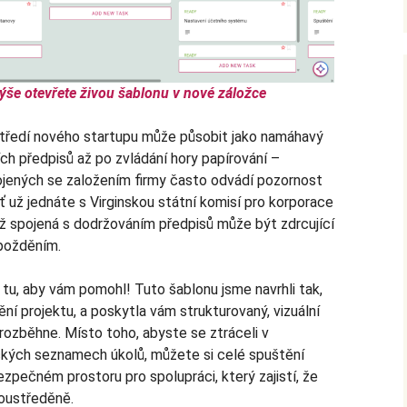
ýše otevřete živou šablonu v nové záložce
středí nového startupu může působit jako namáhavý
ích předpisů až po zvládání hory papírování –
jených se založením firmy často odvádí pozornost
 Ať už jednáte s Virginskou státní komisí pro korporace
ěž spojená s dodržováním předpisů může být zdrcující
požděním.
 tu, aby vám pomohl! Tuto šablonu jsme navrhli tak,
ní projektu, a poskytla vám strukturovaný, vizuální
 rozběhne. Místo toho, abyste se ztráceli v
ických seznamech úkolů, můžete si celé spuštění
zpečném prostoru pro spolupráci, který zajistí, že
oustředěně.