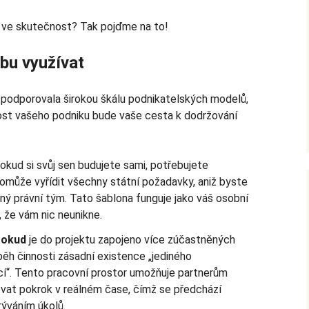
zi ve skutečnost? Tak pojďme na to!
bu využívat
y podporovala širokou škálu podnikatelských modelů,
ikost vašeho podniku bude vaše cesta k dodržování
okud si svůj sen budujete sami, potřebujete
omůže vyřídit všechny státní požadavky, aniž byste
aný právní tým. Tato šablona funguje jako váš osobní
, že vám nic neunikne.
 Pokud
je do projektu zapojeno více zúčastněných
běh činnosti zásadní existence „jediného
cí“. Tento pracovní prostor umožňuje partnerům
ovat pokrok v reálném čase, čímž se předchází
ýváním úkolů.