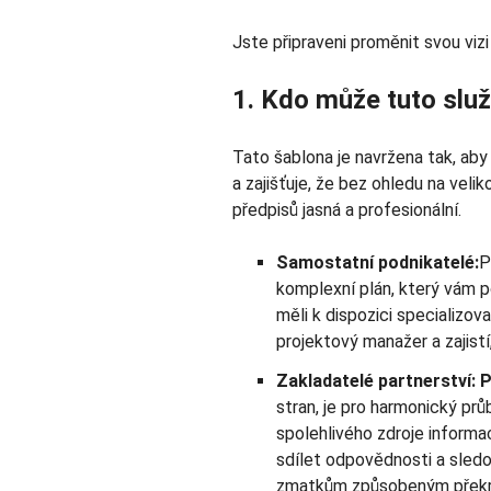
Jste připraveni proměnit svou vi
1. Kdo může tuto služ
Tato šablona je navržena tak, ab
a zajišťuje, že bez ohledu na vel
předpisů jasná a profesionální.
Samostatní podnikatelé:
P
komplexní plán, který vám p
měli k dispozici specializov
projektový manažer a zajistí
Zakladatelé partnerství:
stran, je pro harmonický prů
spolehlivého zdroje informa
sdílet odpovědnosti a sled
zmatkům způsobeným překr