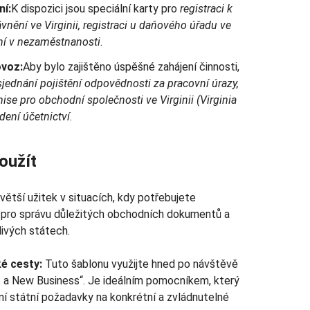
ní:
K dispozici jsou speciální karty pro
registraci k
nění ve Virginii, registraci u daňového úřadu ve
tění v nezaměstnanosti
.
ovoz:
Aby bylo zajištěno úspěšné zahájení činnosti,
sjednání pojištění odpovědnosti za pracovní úrazy,
se pro obchodní společnosti ve Virginii (Virginia
ení účetnictví
.
oužít
větší užitek v situacích, kdy potřebujete
pro správu důležitých obchodních dokumentů a
livých státech.
é cesty:
Tuto šablonu využijte hned po návštěvě
rt a New Business“. Je ideálním pomocníkem, který
í státní požadavky na konkrétní a zvládnutelné