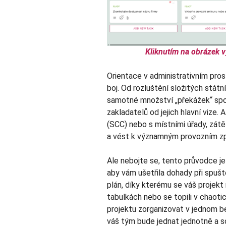
Kliknutím na obrázek v
Orientace v administrativním pro
boj. Od rozluštění složitých státn
samotné množství „překážek“ spo
zakladatelů od jejich hlavní vize.
(SCC) nebo s místními úřady, zát
a vést k významným provozním z
Ale nebojte se, tento průvodce je
aby vám ušetřila dohady při spuště
plán, díky kterému se váš projekt
tabulkách nebo se topili v chaot
projektu zorganizovat v jednom be
váš tým bude jednat jednotně a s