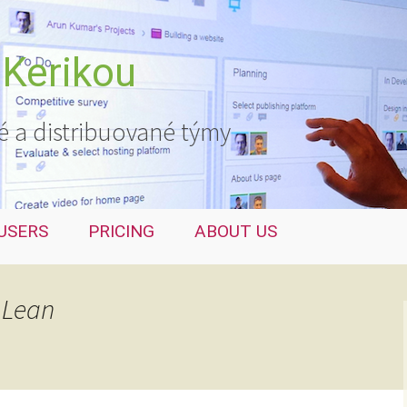
 Kerikou
é a distribuované týmy
USERS
PRICING
ABOUT US
 Lean