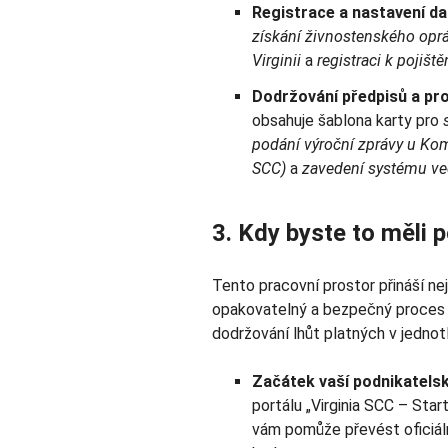
Registrace a nastavení da
získání živnostenského opráv
Virginii
a
registraci k pojiš
Dodržování předpisů a pr
obsahuje šablona karty pro
podání výroční zprávy u Komi
SCC)
a
zavedení systému ved
3. Kdy byste to měli p
Tento pracovní prostor přináší nej
opakovatelný a bezpečný proces 
dodržování lhůt platných v jednot
Začátek vaší podnikatelsk
portálu „Virginia SCC – Sta
vám pomůže převést oficiáln