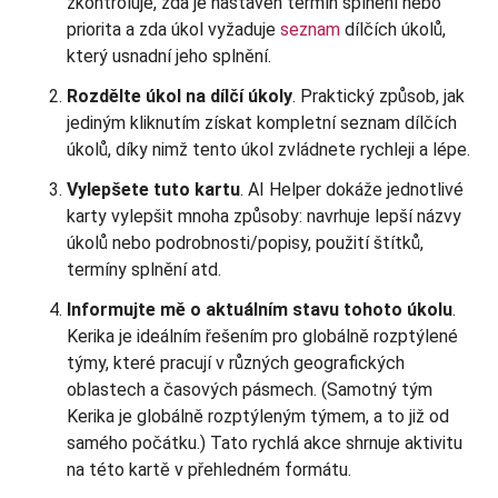
zkontroluje, zda je nastaven termín splnění nebo
priorita a zda úkol vyžaduje
seznam
dílčích úkolů,
který usnadní jeho splnění.
Rozdělte úkol na dílčí úkoly
. Praktický způsob, jak
jediným kliknutím získat kompletní seznam dílčích
úkolů, díky nimž tento úkol zvládnete rychleji a lépe.
Vylepšete tuto kartu
. AI Helper dokáže jednotlivé
karty vylepšit mnoha způsoby: navrhuje lepší názvy
úkolů nebo podrobnosti/popisy, použití štítků,
termíny splnění atd.
Informujte mě o aktuálním stavu tohoto úkolu
.
Kerika je ideálním řešením pro globálně rozptýlené
týmy, které pracují v různých geografických
oblastech a časových pásmech. (Samotný tým
Kerika je globálně rozptýleným týmem, a to již od
samého počátku.) Tato rychlá akce shrnuje aktivitu
na této kartě v přehledném formátu.