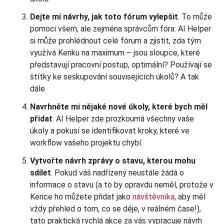
Dejte mi návrhy, jak toto fórum vylepšit
. To může
pomoci všem, ale zejména správcům fóra: AI Helper
si může prohlédnout celé fórum a zjistit, zda tým
využívá Keriku na maximum – jsou sloupce, které
představují pracovní postup, optimální? Používají se
štítky ke seskupování souvisejících úkolů? A tak
dále.
Navrhněte mi nějaké nové úkoly, které bych měl
přidat
. AI Helper zde prozkoumá všechny vaše
úkoly a pokusí se identifikovat kroky, které ve
workflow vašeho projektu chybí.
Vytvořte návrh zprávy o stavu, kterou mohu
sdílet
. Pokud váš nadřízený neustále žádá o
informace o stavu (a to by opravdu neměl, protože v
Kerice ho můžete přidat jako
návštěvníka
, aby měl
vždy přehled o tom, co se děje, v reálném čase!),
tato praktická rychlá akce za vás vypracuje návrh