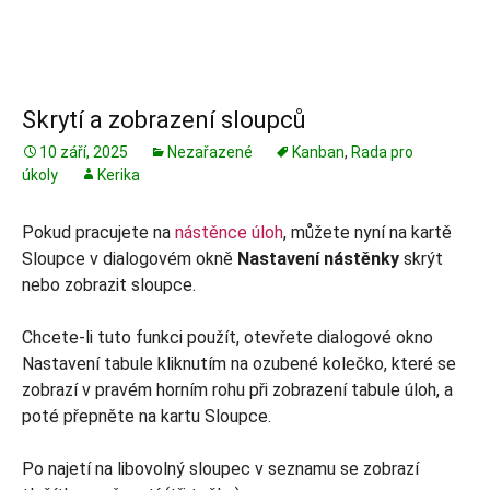
Skrytí a zobrazení sloupců
10 září, 2025
Nezařazené
Kanban
,
Rada pro
úkoly
Kerika
Pokud pracujete na
nástěnce úloh
, můžete nyní na kartě
Sloupce v dialogovém okně
Nastavení nástěnky
skrýt
nebo zobrazit sloupce.
Chcete-li tuto funkci použít, otevřete dialogové okno
Nastavení tabule kliknutím na ozubené kolečko, které se
zobrazí v pravém horním rohu při zobrazení tabule úloh, a
poté přepněte na kartu Sloupce.
Po najetí na libovolný sloupec v seznamu se zobrazí