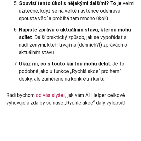
Souvisí tento úkol s nějakými dalšími? To je
velmi
užitečné, když se na velké nástěnce odehrává
spousta věcí a probíhá tam mnoho úkolů.
Napište zprávu o aktuálním stavu, kterou mohu
sdílet
. Další praktický způsob, jak se vypořádat s
nadřízenými, kteří trvají na (denních?!) zprávách o
aktuálním stavu.
Ukaž mi, co s touto kartou mohu dělat
. Je to
podobné jako u funkce „Rychlá akce“ pro herní
desky, ale zaměřené na konkrétní kartu.
Rádi bychom
od vás slyšeli
, jak vám AI Helper celkově
vyhovuje a zda by se naše „Rychlé akce“ daly vylepšit!