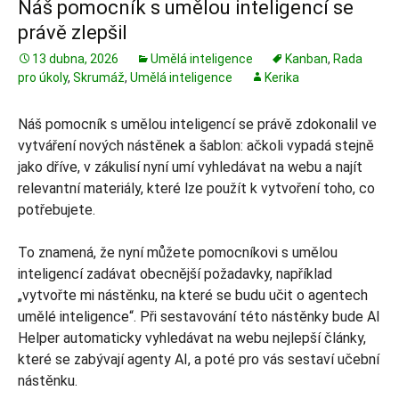
Náš pomocník s umělou inteligencí se
právě zlepšil
13 dubna, 2026
Umělá inteligence
Kanban
,
Rada
pro úkoly
,
Skrumáž
,
Umělá inteligence
Kerika
Náš pomocník s umělou inteligencí se právě zdokonalil ve
vytváření nových nástěnek a šablon: ačkoli vypadá stejně
jako dříve, v zákulisí nyní umí vyhledávat na webu a najít
relevantní materiály, které lze použít k vytvoření toho, co
potřebujete.
To znamená, že nyní můžete pomocníkovi s umělou
inteligencí zadávat obecnější požadavky, například
„vytvořte mi nástěnku, na které se budu učit o agentech
umělé inteligence“. Při sestavování této nástěnky bude AI
Helper automaticky vyhledávat na webu nejlepší články,
které se zabývají agenty AI, a poté pro vás sestaví učební
nástěnku.