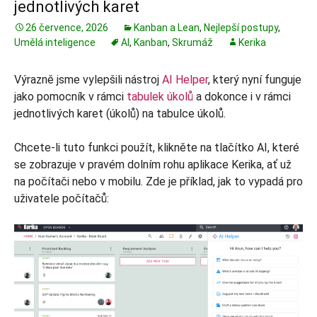
jednotlivých karet
26 července, 2026
Kanban a Lean
,
Nejlepší postupy
,
Umělá inteligence
AI
,
Kanban
,
Skrumáž
Kerika
Výrazně jsme vylepšili nástroj
AI Helper
, který nyní funguje
jako pomocník v rámci
tabulek úkolů
a dokonce i v rámci
jednotlivých karet (úkolů) na tabulce úkolů.
Chcete-li tuto funkci použít, klikněte na tlačítko AI, které
se zobrazuje v pravém dolním rohu aplikace Kerika, ať už
na počítači nebo v mobilu. Zde je příklad, jak to vypadá pro
uživatele počítačů: