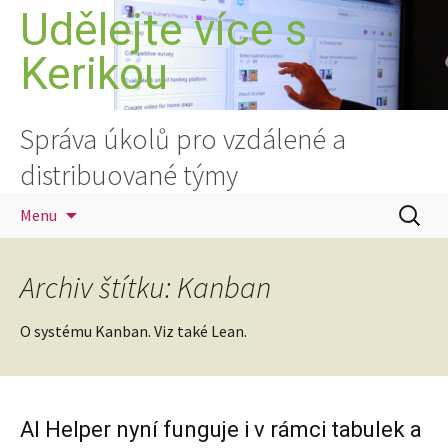
Přejít
Udělejte více s
k
Kerikou
obsahu
webu
Správa úkolů pro vzdálené a
distribuované týmy
Vyhledá
Menu
Archiv štítku: Kanban
O systému Kanban. Viz také Lean.
AI Helper nyní funguje i v rámci tabulek a