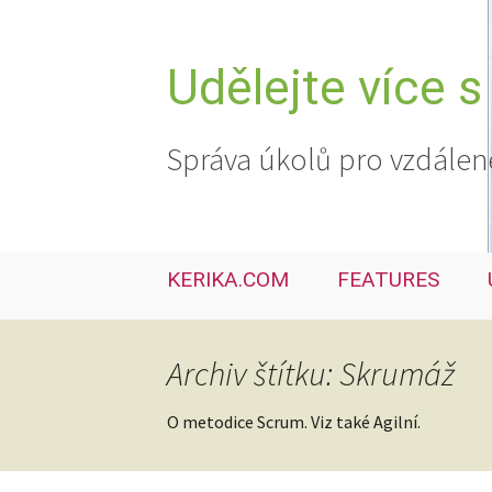
Přejít
k
obsahu
Udělejte více s
webu
Správa úkolů pro vzdálen
KERIKA.COM
FEATURES
Archiv štítku: Skrumáž
O metodice Scrum. Viz také Agilní.