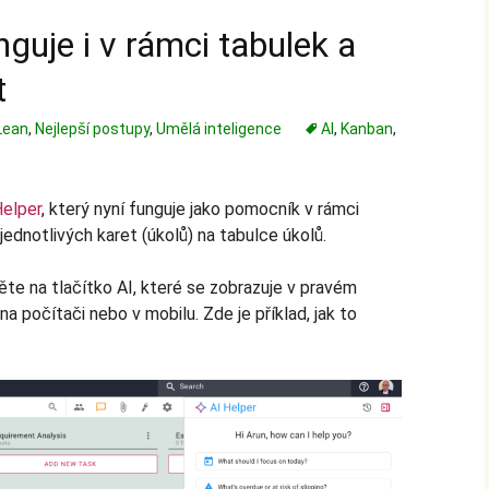
nguje i v rámci tabulek a
t
Lean
,
Nejlepší postupy
,
Umělá inteligence
AI
,
Kanban
,
Helper
, který nyní funguje jako pomocník v rámci
jednotlivých karet (úkolů) na tabulce úkolů.
něte na tlačítko AI, které se zobrazuje v pravém
na počítači nebo v mobilu. Zde je příklad, jak to