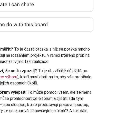
aměřit?
To je častá otázka, s níž se potýká mnoho
ují na rozsáhlém projektu, v rámci kterého probíhá
nachází v jiné fázi realizace.
zí, že se to zpozdí?
To je obzvláště důležité pro
ce výboru
), kteří musí dbát na to, aby vše probíhalo
jejich osobních úkolů.
fórum vylepšit
. To může pomoci všem, ale zejména
 může prohlédnout celé fórum a zjistit, zda tým
 jsou sloupce, které představují pracovní postup,
ky ke seskupování souvisejících úkolů? A tak dále.