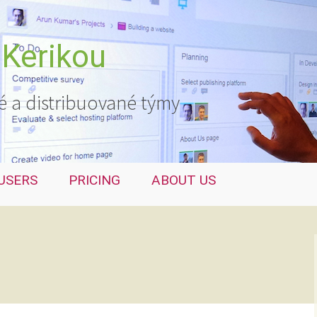
 Kerikou
é a distribuované týmy
USERS
PRICING
ABOUT US