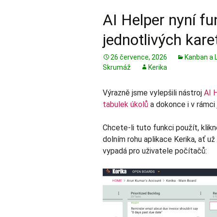
AI Helper nyní fu
jednotlivých kare
26 července, 2026
Kanban a 
Skrumáž
Kerika
Výrazně jsme vylepšili nástroj
AI 
tabulek úkolů
a dokonce i v rámci 
Chcete-li tuto funkci použít, klik
dolním rohu aplikace Kerika, ať už 
vypadá pro uživatele počítačů: