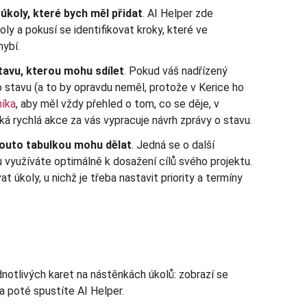
úkoly, které bych měl přidat
. AI Helper zde
y a pokusí se identifikovat kroky, které ve
ybí.
tavu, kterou mohu sdílet
. Pokud váš nadřízený
 stavu (a to by opravdu neměl, protože v Kerice ho
níka
, aby měl vždy přehled o tom, co se děje, v
ká rychlá akce za vás vypracuje návrh zprávy o stavu.
touto tabulkou mohu dělat
. Jedná se o další
iku využíváte optimálně k dosažení cílů svého projektu.
t úkoly, u nichž je třeba nastavit priority a termíny
ednotlivých karet na nástěnkách úkolů: zobrazí se
a poté spustíte AI Helper.