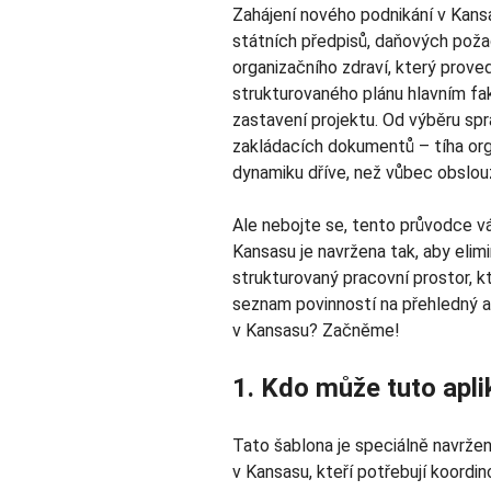
Zahájení nového podnikání v Kansa
státních předpisů, daňových poža
organizačního zdraví, který prove
strukturovaného plánu hlavním fak
zastavení projektu. Od výběru spr
zakládacích dokumentů – tíha org
dynamiku dříve, než vůbec obslouž
Ale nebojte se, tento průvodce v
Kansasu je navržena tak, aby elimi
strukturovaný pracovní prostor, kt
seznam povinností na přehledný a z
v Kansasu? Začněme!
1. Kdo může tuto apli
Tato šablona je speciálně navržen
v Kansasu, kteří potřebují koordin