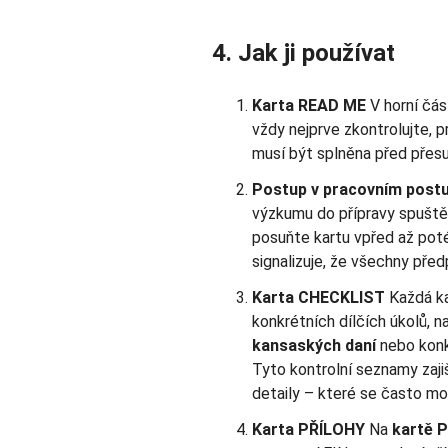
4. Jak ji používat
Karta READ ME
V horní čás
vždy nejprve zkontrolujte, pr
musí být splněna před přes
Postup v pracovním post
výzkumu do přípravy spuštění
posuňte kartu vpřed až poté
signalizuje, že všechny před
Karta CHECKLIST
Každá ka
konkrétních dílčích úkolů, 
kansaských daní
nebo konk
Tyto kontrolní seznamy zajiš
detaily – které se často m
Karta PŘÍLOHY
Na
kartě 