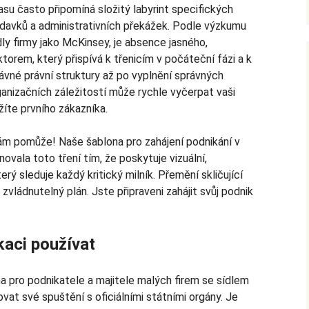
su často připomíná složitý labyrint specifických
davků a administrativních překážek. Podle výzkumu
dly firmy jako McKinsey, je absence jasného,
torem, který přispívá k třenicím v počáteční fázi a k
ávné právní struktury až po vyplnění správných
anizačních záležitostí může rychle vyčerpat vaši
íte prvního zákazníka.
ám pomůže! Naše šablona pro zahájení podnikání v
novala toto tření tím, že poskytuje vizuální,
erý sleduje každý kritický milník. Přemění skličující
vládnutelný plán. Jste připraveni zahájit svůj podnik
kaci používat
a pro podnikatele a majitele malých firem se sídlem
ovat své spuštění s oficiálními státními orgány. Je