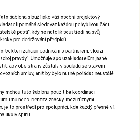
ato šablona slouží jako váš osobní projektový
adateli pomáhá sledovat každou pohyblivou část,
atelské pasti“, kdy se natolik soustředí na svůj
é kroky pro dodržování předpisů.
o ty, kteří zahajují podnikání s partnerem, slouží
 zdroj pravdy“. Umožňuje spoluzakladatelům jasně
stit, aby obě strany zůstaly v souladu se stavem
ovozních smluv, aniž by bylo nutné pořádat neustálé
y mohou tuto šablonu použít ke koordinaci
zkum trhu nebo identita značky, mezi různými
m, je to prostředí pro spolupráci, kde každý přesně ví,
á úkoly splnit.