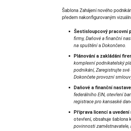
Šablona Zahájení nového podnikán
předem nakonfigurovaným vizuáln
Šestisloupcový pracovní 
firmy, Daňové a finanční nas
na spuštění
a
Dokončeno
.
Plánování a zakládání fire
komplexní podnikatelský plá
podnikání, Zaregistrujte sv
Dokončete provozní smlouv
Daňové a finanční nastave
federálního EIN, otevření b
registrace pro kansaské dan
Příprava licencí a uvedení 
otevření, obsahuje šablona 
povinnosti zaměstnavatele, r