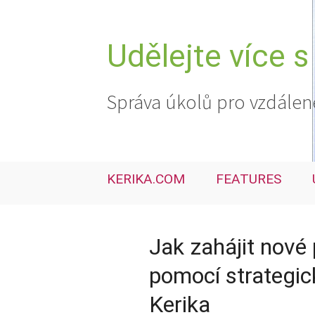
Přejít
k
obsahu
Udělejte více s
webu
Správa úkolů pro vzdálen
KERIKA.COM
FEATURES
Jak zahájit nové
pomocí strategic
Kerika