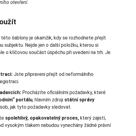
ního otevření
.
oužít
této šablony je okamžik, kdy se rozhodnete přejít
 subjektu. Nejde jen o další položku, kterou si
e o klíčovou součást úspěchu při uvedení na trh. Je
traci:
Jste připraveni přejít od neformálního
egistraci.
adavcích:
Procházíte oficiálními požadavky, které
odním“ portálu
, hlavním zdroji
státní správy
ůsob, jak tyto požadavky sledovat.
te
spolehlivý, opakovatelný proces,
který zajistí,
od vysokým tlakem nebudou vynechány žádné právní