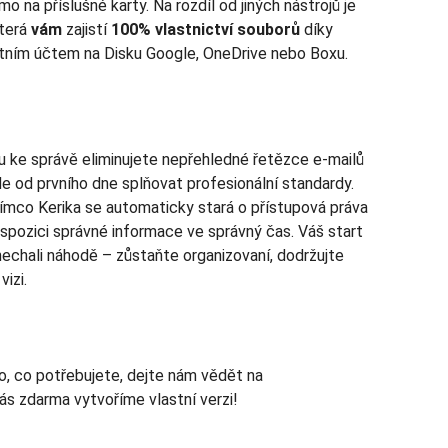
o na příslušné karty. Na rozdíl od jiných nástrojů je
která
vám
zajistí
100% vlastnictví souborů
díky
stním účtem na Disku Google, OneDrive nebo Boxu.
pu ke správě eliminujete nepřehledné řetězce e-mailů
de od prvního dne splňovat profesionální standardy.
tímco Kerika se automaticky stará o přístupová práva
 dispozici správné informace ve správný čas. Váš start
o nechali náhodě – zůstaňte organizovaní, dodržujte
izi.
o, co potřebujete, dejte nám vědět na
ás zdarma vytvoříme vlastní verzi!