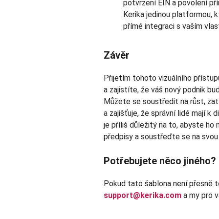
potvrzení EIN a povolení přím
Kerika jedinou platformou, 
přímé integraci s vaším vla
Závěr
Přijetím tohoto vizuálního přístu
a zajistíte, že váš nový podnik bu
Můžete se soustředit na růst, za
a zajišťuje, že správní lidé mají k
je příliš důležitý na to, abyste h
předpisy a soustřeďte se na svou v
Potřebujete něco jiného?
Pokud tato šablona není přesně t
support@kerika.com
a my pro v