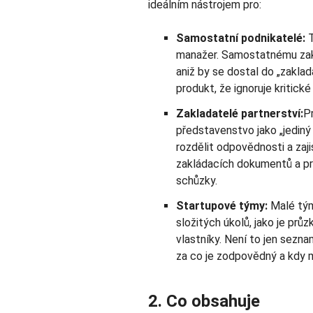
ideálním nástrojem pro:
Samostatní podnikatelé:
T
manažer. Samostatnému zakl
aniž by se dostal do „zaklad
produkt, že ignoruje kritick
Zakladatelé partnerství:
Pr
představenstvo jako „jediný
rozdělit odpovědnosti a zaji
zakládacích dokumentů a pr
schůzky.
Startupové týmy:
Malé tým
složitých úkolů, jako je prů
vlastníky. Není to jen sezna
za co je zodpovědný a kdy m
2. Co obsahuje