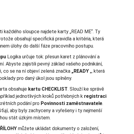
ti každého sloupce najdete karty „READ ME“. Ty
otože obsahují specifická pravidla a kritéria, která
unem úlohy do další fáze pracovního postupu.
upu
Logika určuje tok: přesun karet z plánování a
. Abyste zajistili pevný základ vašeho podnikání,
, co se na ní objeví zelená značka
„READY
„, která
poklady pro daný úkol jsou splněny.
rta obsahuje
kartu CHECKLIST
. Slouží ke správě
například jednotlivých kroků potřebných k
registraci
rétních podání pro
Povinnosti zaměstnavatele
.
ťují, aby byly zachyceny a vyřešeny i ty nejmenší
ohou stát úzkým místem.
PŘÍLOHY
můžete ukládat dokumenty o založení,