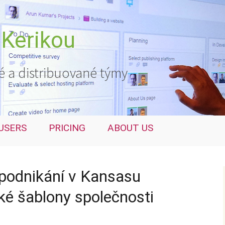
 Kerikou
é a distribuované týmy
USERS
PRICING
ABOUT US
 podnikání v Kansasu
ké šablony společnosti