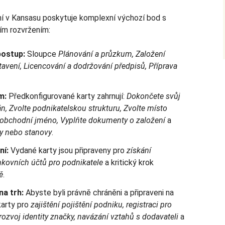
í v Kansasu poskytuje komplexní výchozí bod s
ím rozvržením:
postup:
Sloupce
Plánování a průzkum, Založení
tavení, Licencování a dodržování předpisů, Příprava
m:
Předkonfigurované karty zahrnují:
Dokončete svůj
n, Zvolte podnikatelskou strukturu, Zvolte místo
é obchodní jméno, Vyplňte dokumenty o založení
a
y nebo stanovy
.
ní:
Vydané karty jsou připraveny pro
získání
ankovních účtů pro podnikatele
a kritický krok
ě
.
na trh:
Abyste byli právně chráněni a připraveni na
karty pro
zajištění pojištění podniku, registraci pro
ozvoj identity značky, navázání vztahů s dodavateli
a