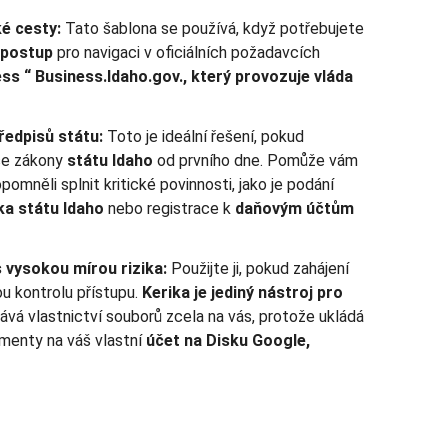
é cesty:
Tato šablona se používá, když potřebujete
 postup
pro navigaci v oficiálních požadavcích
ss “ Business.Idaho.gov., který provozuje vláda
ředpisů státu:
Toto je ideální řešení, pokud
 se zákony
státu Idaho
od prvního dne. Pomůže vám
pomněli splnit kritické povinnosti, jako je podání
ka státu Idaho
nebo registrace k
daňovým účtům
vysokou mírou rizika:
Použijte ji, pokud zahájení
ou kontrolu přístupu.
Kerika je jediný nástroj pro
ává vlastnictví souborů zcela na vás, protože ukládá
umenty na váš vlastní
účet na Disku Google,