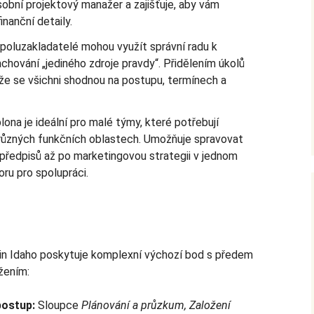
sobní projektový manažer a zajišťuje, aby vám
inanční detaily.
poluzakladatelé mohou využít správní radu k
chování „jediného zdroje pravdy“. Přidělením úkolů
 že se všichni shodnou na postupu, termínech a
lona je ideální pro malé týmy, které potřebují
 různých funkčních oblastech. Umožňuje spravovat
předpisů až po marketingovou strategii v jednom
ru pro spolupráci.
in Idaho poskytuje komplexní výchozí bod s předem
žením:
postup:
Sloupce
Plánování a průzkum, Založení