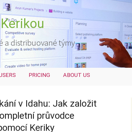
 Kerikou
é a distribuované týmy
USERS
PRICING
ABOUT US
kání v Idahu: Jak založit
Kompletní průvodce
pomocí Keriky