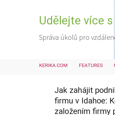
Přejít
k
obsahu
Udělejte více s
webu
Správa úkolů pro vzdálen
KERIKA.COM
FEATURES
Jak zahájit podni
firmu v Idahoe: 
založením firmy 