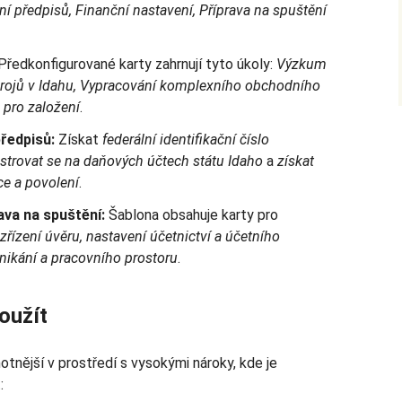
ní předpisů, Finanční nastavení, Příprava na spuštění
Předkonfigurované karty zahrnují tyto úkoly:
Výzkum
rojů v Idahu, Vypracování komplexního obchodního
pro založení
.
ředpisů:
Získat
federální identifikační číslo
istrovat se na daňových účtech státu Idaho
a
získat
e a povolení
.
ava na spuštění:
Šablona obsahuje karty pro
řízení úvěru, nastavení účetnictví a účetního
nikání a pracovního prostoru
.
oužít
otnější v prostředí s vysokými nároky, kde je
: