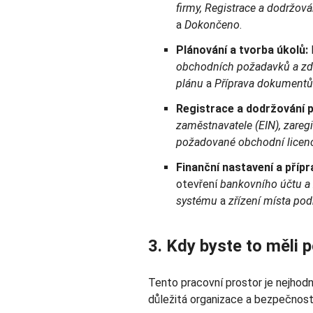
firmy, Registrace a dodržová
a
Dokončeno
.
Plánování a tvorba úkolů:
obchodních požadavků a zd
plánu
a
Příprava dokumentů 
Registrace a dodržování p
zaměstnavatele (EIN), zareg
požadované obchodní licenc
Finanční nastavení a přípr
otevření
bankovního účtu a z
systému
a
zřízení místa pod
3. Kdy byste to měli p
Tento pracovní prostor je nejhodn
důležitá organizace a bezpečnost