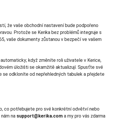
jistí, že vaše obchodní nastavení bude podpořeno
pravou. Protože se Kerika bez problémů integruje s
65, vaše dokumenty zůstanou v bezpečí ve vašem
automaticky; když změníte roli uživatele v Kerice,
ovém úložišti se okamžitě aktualizují. Spusťte své
 že se odkloníte od nepřehledných tabulek a přejdete
o, co potřebujete pro své konkrétní odvětví nebo
e nám na
support@kerika.com
a my pro vás zdarma