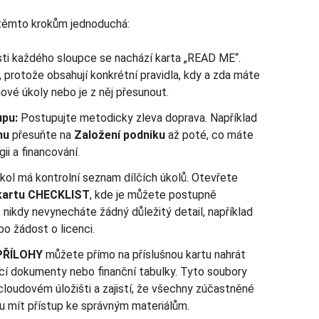
y těmto krokům jednoduchá:
sti každého sloupce se nachází karta „READ ME“.
, protože obsahují konkrétní pravidla, kdy a zda máte
ové úkoly nebo je z něj přesunout.
upu:
Postupujte metodicky zleva doprava. Například
mu
přesuňte na
Založení podniku
až poté, co máte
ii a financování.
ol má kontrolní seznam dílčích úkolů. Otevřete
kartu CHECKLIST
, kde je můžete postupně
e nikdy nevynecháte žádný důležitý detail, například
o žádost o licenci.
PŘÍLOHY
můžete přímo na příslušnou kartu nahrát
cí dokumenty nebo finanční tabulky. Tyto soubory
oudovém úložišti a zajistí, že všechny zúčastněné
u mít přístup ke správným materiálům.