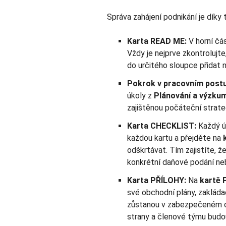
Správa zahájení podnikání je dík
Karta READ ME:
V horní čá
Vždy je nejprve zkontrolujte
do určitého sloupce přidat n
Pokrok v pracovním post
úkoly z
Plánování a výzku
zajištěnou počáteční strateg
Karta CHECKLIST:
Každý úk
každou kartu a přejděte na
odškrtávat. Tím zajistíte, ž
konkrétní daňové podání neb
Karta PŘÍLOHY:
Na
kartě 
své obchodní plány, zakláda
zůstanou v zabezpečeném cl
strany a členové týmu budo