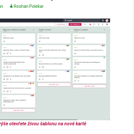
an
Roshan Polekar
výše otevřete živou šablonu na nové kartě