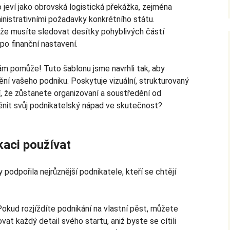
jeví jako obrovská logistická překážka, zejména
nistrativními požadavky konkrétního státu.
 že musíte sledovat desítky pohyblivých částí
po finanční nastavení.
ám pomůže! Tuto šablonu jsme navrhli tak, aby
ění vašeho podniku. Poskytuje vizuální, strukturovaný
tí, že zůstanete organizovaní a soustředění od
měnit svůj podnikatelský nápad ve skutečnost?
kaci používat
 podpořila nejrůznější podnikatele, kteří se chtějí
Pokud rozjíždíte podnikání na vlastní pěst, můžete
t každý detail svého startu, aniž byste se cítili