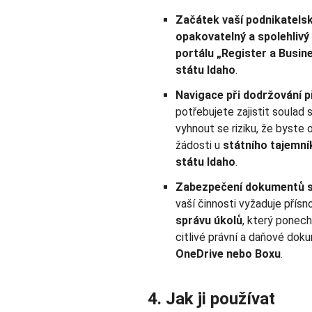
Začátek vaší podnikatelsk
opakovatelný a spolehlivý
portálu „Register a Busine
státu Idaho
.
Navigace při dodržování p
potřebujete zajistit soulad
vyhnout se riziku, že byste o
žádosti u
státního tajemní
státu Idaho
.
Zabezpečení dokumentů s 
vaší činnosti vyžaduje přísn
správu úkolů
, který ponech
citlivé právní a daňové dok
OneDrive nebo Boxu
.
4. Jak ji používat