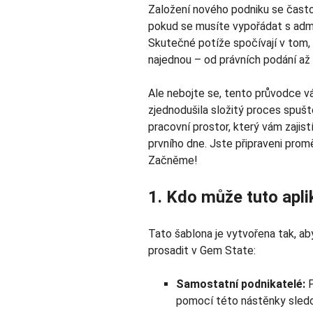
Založení nového podniku se často 
pokud se musíte vypořádat s admi
Skutečné potíže spočívají v tom,
najednou – od právních podání až 
Ale nebojte se, tento průvodce v
zjednodušila složitý proces spušt
pracovní prostor, který vám zajis
prvního dne. Jste připraveni pro
Začněme!
1. Kdo může tuto apli
Tato šablona je vytvořena tak, aby
prosadit v Gem State:
Samostatní podnikatelé:
pomocí této nástěnky sledova