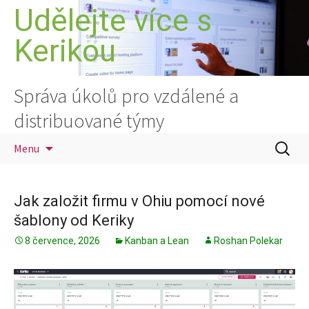
Přejít
Udělejte více s
k
Kerikou
obsahu
webu
Správa úkolů pro vzdálené a
distribuované týmy
Vyhledá
Menu
Jak založit firmu v Ohiu pomocí nové
šablony od Keriky
8 července, 2026
Kanban a Lean
Roshan Polekar