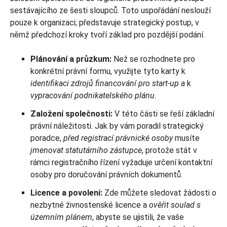
sestávajícího ze šesti sloupců. Toto uspořádání neslouží
pouze k organizaci; představuje strategický postup, v
němž předchozí kroky tvoří základ pro pozdější podání.
Plánování a průzkum:
Než se rozhodnete pro
konkrétní právní formu, využijte tyto karty k
identifikaci zdrojů financování pro start-up a
k
vypracování podnikatelského plánu.
Založení společnosti:
V této části se řeší základní
právní náležitosti. Jak by vám poradil strategický
poradce,
před registrací právnické osoby
musíte
jmenovat statutárního zástupce
, protože stát v
rámci registračního řízení vyžaduje určení kontaktní
osoby pro doručování právních dokumentů.
Licence a povolení:
Zde můžete sledovat žádosti o
nezbytné živnostenské licence a
ověřit soulad s
územním plánem
, abyste se ujistili, že vaše