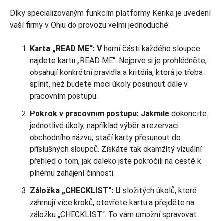
Díky specializovaným funkcím platformy Kerika je uvedení
vaší firmy v Ohiu do provozu velmi jednoduché:
Karta „READ ME“: V
horní části každého sloupce
najdete kartu „READ ME“. Nejprve si je prohlédněte;
obsahují konkrétní pravidla a kritéria, která je třeba
splnit, než budete moci úkoly posunout dále v
pracovním postupu.
Pokrok v pracovním postupu: Jakmile
dokončíte
jednotlivé úkoly, například výběr a rezervaci
obchodního názvu, stačí karty přesunout do
příslušných sloupců. Získáte tak okamžitý vizuální
přehled o tom, jak daleko jste pokročili na cestě k
plnému zahájení činnosti.
Záložka „CHECKLIST“: U
složitých úkolů, které
zahrnují více kroků, otevřete kartu a přejděte na
záložku „CHECKLIST“. To vám umožní spravovat