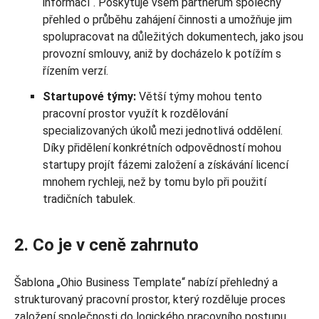
informací“. Poskytuje všem partnerům společný
přehled o průběhu zahájení činnosti a umožňuje jim
spolupracovat na důležitých dokumentech, jako jsou
provozní smlouvy, aniž by docházelo k potížím s
řízením verzí.
Startupové týmy:
Větší týmy mohou tento
pracovní prostor využít k rozdělování
specializovaných úkolů mezi jednotlivá oddělení.
Díky přidělení konkrétních odpovědností mohou
startupy projít fázemi založení a získávání licencí
mnohem rychleji, než by tomu bylo při použití
tradičních tabulek.
2. Co je v ceně zahrnuto
Šablona „Ohio Business Template“ nabízí přehledný a
strukturovaný pracovní prostor, který rozděluje proces
založení společnosti do logického pracovního postupu