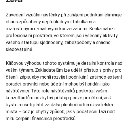
Zavedení vizuální nástěnky při zahájení podnikání eliminuje
chaos způsobený nepřehlednými tabulkami a
roztříštěnými e-mailovými konverzacemi. Kerika nabízí
profesionální prostředí, ve kterém jsou všechny aktivity
vašeho startupu sjednoceny, zabezpečeny a snadno
sledovatelné.
Klíčovou výhodou tohoto systému je detailní kontrola nad
vaším týmem. Zakladatelům lze udělit přístup s právy pro
čtení i zápis, aby mohli rozvíjet podnikání, zatímco externí
poradci, právníci nebo účetní mohou být přidáni jako
návštěvníci. Tyto role návštěvníků poskytují vašim
konzultantům nezbytný přístup pouze pro čtení, aniž
byste museli platit za další plnohodnotná uživatelská
místa – což je chytrý způsob, jak v počáteční fázi řídit
míru čerpání finančních prostředků.