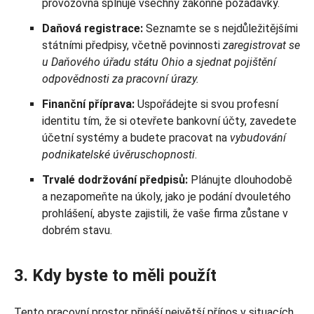
provozovna splňuje všechny zákonné požadavky.
Daňová registrace:
Seznamte se s nejdůležitějšími
státními předpisy, včetně povinnosti
zaregistrovat se
u Daňového úřadu státu Ohio a sjednat pojištění
odpovědnosti za pracovní úrazy.
Finanční příprava:
Uspořádejte si svou profesní
identitu tím, že si otevřete bankovní účty, zavedete
účetní systémy a budete pracovat na
vybudování
podnikatelské úvěruschopnosti
.
Trvalé dodržování předpisů:
Plánujte dlouhodobě
a nezapomeňte na úkoly, jako je podání dvouletého
prohlášení, abyste zajistili, že vaše firma zůstane v
dobrém stavu.
3. Kdy byste to měli použít
Tento pracovní prostor přináší největší přínos v situacích,