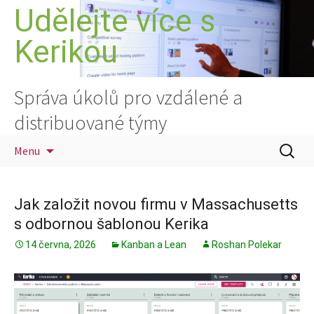
Přejít
Udělejte více s
k
Kerikou
obsahu
webu
Správa úkolů pro vzdálené a
distribuované týmy
Vyhledá
Menu
Jak založit novou firmu v Massachusetts
s odbornou šablonou Kerika
14 června, 2026
Kanban a Lean
Roshan Polekar