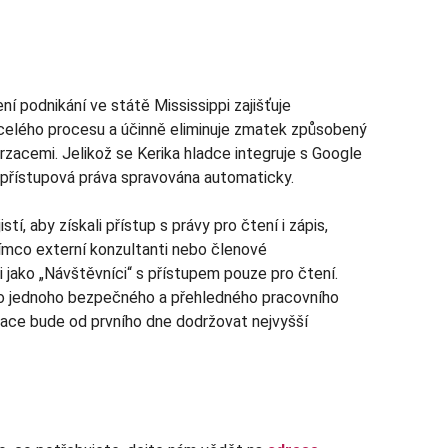
ení podnikání ve státě Mississippi zajišťuje
 celého procesu a účinně eliminuje zmatek způsobený
zacemi. Jelikož se Kerika hladce integruje s Google
přístupová práva spravována automaticky.
stí, aby získali přístup s právy pro čtení i zápis,
atímco externí konzultanti nebo členové
 jako „Návštěvníci“ s přístupem pouze pro čtení.
do jednoho bezpečného a přehledného pracovního
izace bude od prvního dne dodržovat nejvyšší