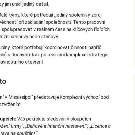
y jim unikl jediný detail.
lé týmy, které potřebují „jediný spolehlivý zdroj
vědností při zakládání společnosti. Tento pracovní
 spolupracovat v reálném čase na klíčových řídících
vozní smlouvy nebo stanovy.
piny, které potřebují koordinovat činnosti napříč
tahů s dodavateli až po realizaci komplexní strategie
slavnostního otevření.
to
ní v Mississippi“ představuje komplexní výchozí bod
ozvržením:
oupcích:
Váš pokrok je sledován v sloupcích
žení firmy“, „Daňové a finanční nastavení“, „Licence a
prava na spuštění
“.