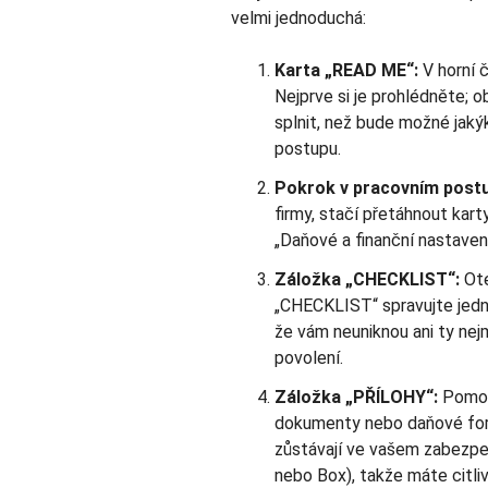
velmi jednoduchá:
Karta „READ ME“:
V horní 
Nejprve si je prohlédněte; ob
splnit, než bude možné jaký
postupu.
Pokrok v pracovním post
firmy, stačí přetáhnout kart
„Daňové a finanční nastaven
Záložka „CHECKLIST“:
Ote
„CHECKLIST“ spravujte jednot
že vám neuniknou ani ty nejm
povolení.
Záložka „PŘÍLOHY“:
Pomoc
dokumenty nebo daňové form
zůstávají ve vašem zabezpe
nebo Box), takže máte citli