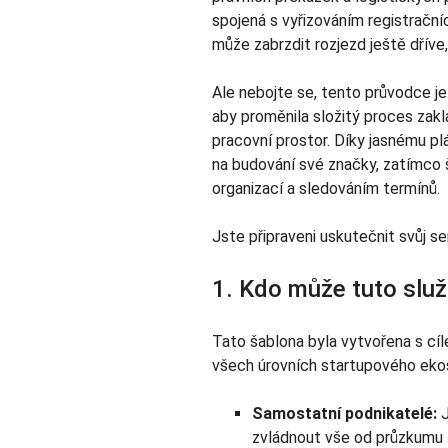
spojená s vyřizováním registrač
může zabrzdit rozjezd ještě dříve
Ale nebojte se, tento průvodce je
aby proměnila složitý proces zakl
pracovní prostor. Díky jasnému pl
na budování své značky, zatímco 
organizací a sledováním termínů.
Jste připraveni uskutečnit svůj s
1. Kdo může tuto služ
Tato šablona byla vytvořena s c
všech úrovních startupového ek
Samostatní podnikatelé:
J
zvládnout vše od průzkumu t