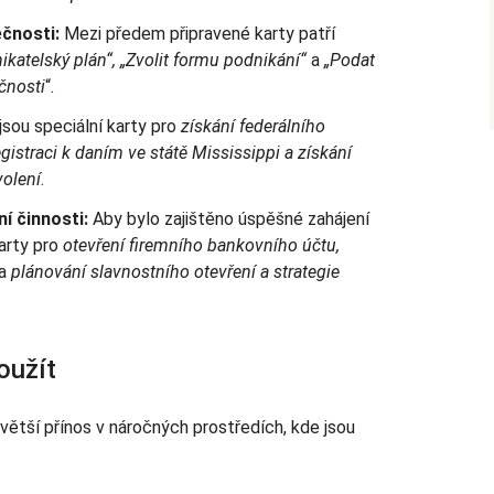
ečnosti:
Mezi předem připravené karty patří
katelský plán“, „Zvolit formu podnikání“
a
„Podat
čnosti
“.
jsou speciální karty pro
získání federálního
registraci k daním ve státě Mississippi a
získání
volení
.
ní činnosti:
Aby bylo zajištěno úspěšné zahájení
karty pro
otevření firemního bankovního účtu,
a
plánování slavnostního otevření a strategie
oužít
jvětší přínos v náročných prostředích, kde jsou