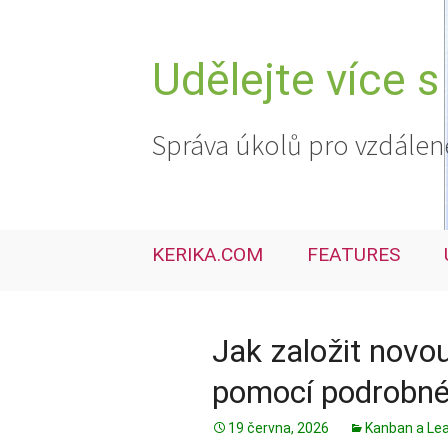
Přejít
k
obsahu
Udělejte více s
webu
Správa úkolů pro vzdálen
KERIKA.COM
FEATURES
Jak založit novou
pomocí podrobné
19 června, 2026
Kanban a Le