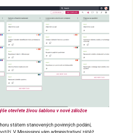
ýše otevřete živou šablonu v nové záložce
 horu státem stanovených povinných podání,
otíží. V Mississippi vám administrativní zátěž