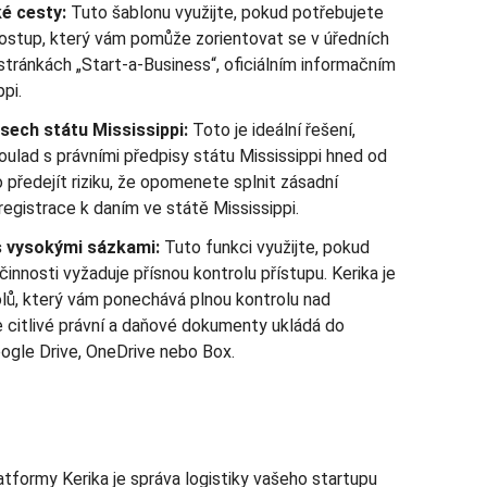
é cesty:
Tuto šablonu využijte, pokud potřebujete
postup, který vám pomůže zorientovat se v úředních
tránkách „Start-a-Business“, oficiálním informačním
pi.
sech státu Mississippi:
Toto je ideální řešení,
oulad s právními předpisy státu Mississippi hned od
předejít riziku, že opomenete splnit zásadní
 registrace k daním ve státě Mississippi.
 vysokými sázkami:
Tuto funkci využijte, pokud
činnosti vyžaduje přísnou kontrolu přístupu. Kerika je
kolů, který vám ponechává plnou kontrolu nad
e citlivé právní a daňové dokumenty ukládá do
ogle Drive, OneDrive nebo Box.
tformy Kerika je správa logistiky vašeho startupu