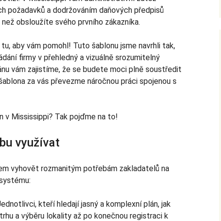
ních požadavků a dodržováním daňových předpisů
, než obsloužíte svého prvního zákazníka.
 tu, aby vám pomohl! Tuto šablonu jsme navrhli tak,
ádání firmy v přehledný a vizuálně srozumitelný
ánu vám zajistíme, že se budete moci plně soustředit
šablona za vás převezme náročnou práci spojenou s
en v Mississippi? Tak pojďme na to!
bu využívat
ílem vyhovět rozmanitým potřebám zakladatelů na
osystému:
ednotlivci, kteří hledají jasný a komplexní plán, jak
rhu a výběru lokality až po konečnou registraci k