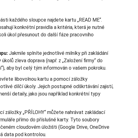
části každého sloupce najdete kartu „READ ME“.
sahují konkrétní pravidla a kritéria, která je nutné
koli úkol přesunout do další fáze pracovního
upu:
Jakmile splníte jednotlivé milníky při zakládání
y úkolů zleva doprava (např. z „Založení firmy“ do
í“), aby byl celý tým informován o vašem pokroku.
vřete libovolnou kartu a pomocí záložky
livé dílčí úkoly. Jejich postupné odškrtávání zajistí,
enší detaily, jako jsou například konkrétní typy
í záložky „PŘÍLOHY“ můžete nahrávat zakládací
uláře přímo do příslušné karty. Tyto soubory
čeném cloudovém úložišti (Google Drive, OneDrive
vá data pod kontrolou.