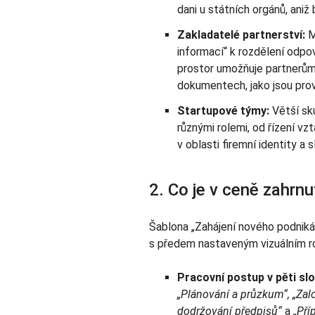
dani u státních orgánů, aniž b
Zakladatelé partnerství:
Ma
informací“ k rozdělení odpo
prostor umožňuje partnerům
dokumentech, jako jsou pro
Startupové týmy:
Větší sku
různými rolemi, od řízení vz
v oblasti firemní identity a 
2. Co je v ceně zahrnu
Šablona „Zahájení nového podniká
s předem nastaveným vizuálním r
Pracovní postup v pěti sl
„Plánování a průzkum“, „Zalo
dodržování předpisů“
a
„Pří