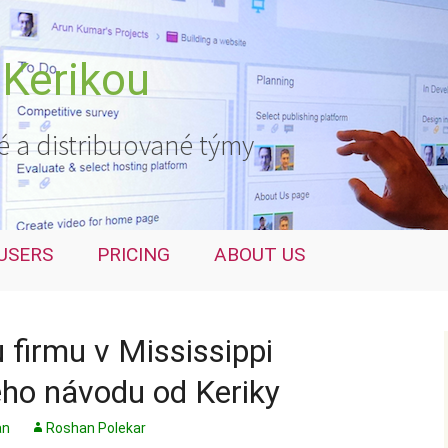
 Kerikou
é a distribuované týmy
USERS
PRICING
ABOUT US
 firmu v Mississippi
ho návodu od Keriky
an
Roshan Polekar