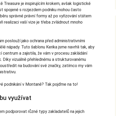
ě Treasure je inspirujícím krokem, avšak logistické
tost spojené s rozjezdem podniku mohou často
běru správné právní formy až po vyřizování státem
ři realizaci vaší vize je třeba zvládnout mnoho
m poslouží jako ochrana před administrativními
ělé nápady. Tuto šablonu Kerika jsme navrhli tak, aby
cí centrum a zajistila, že vám v procesu zakládání
ok. Díky vizuálně přehlednému a strukturovanému
oustředit na budování své značky, zatímco my vám
strativu.
 své podnikání v Montaně? Tak pojďme na to!
bu využívat
em podporovat různé typy zakladatelů na jejich