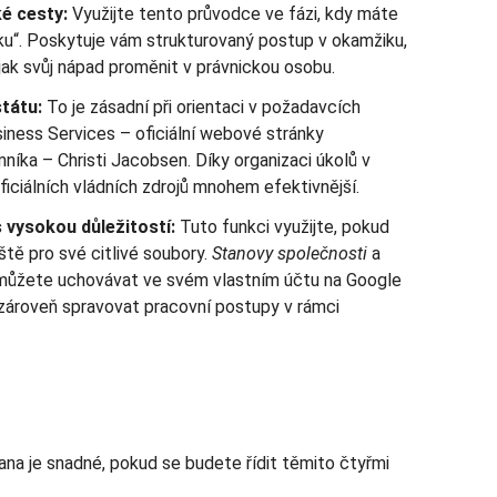
é cesty:
Využijte tento průvodce ve fázi, kdy máte
ku“. Poskytuje vám strukturovaný postup v okamžiku,
jak svůj nápad proměnit v právnickou osobu.
tátu:
To je zásadní při orientaci v požadavcích
iness Services – oficiální webové stránky
íka – Christi Jacobsen. Díky organizaci úkolů v
oficiálních vládních zdrojů mnohem efektivnější.
vysokou důležitostí:
Tuto funkci využijte, pokud
tě pro své citlivé soubory.
Stanovy společnosti
a
 můžete uchovávat ve svém vlastním účtu na Google
 zároveň spravovat pracovní postupy v rámci
ana je snadné, pokud se budete řídit těmito čtyřmi