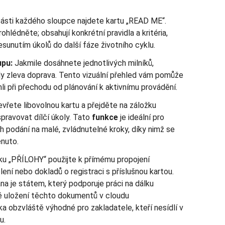
části každého sloupce najdete kartu „READ ME“.
ohlédněte; obsahují konkrétní pravidla a kritéria,
řesunutím úkolů do další fáze životního cyklu.
upu:
Jakmile dosáhnete jednotlivých milníků,
ly zleva doprava. Tento vizuální přehled vám pomůže
li při přechodu od plánování k aktivnímu provádění.
vřete libovolnou kartu a přejděte na záložku
ravovat dílčí úkoly. Tato
funkce
je ideální pro
h podání na malé, zvládnutelné kroky, díky nimž se
enuto.
u „PŘÍLOHY“ použijte k přímému propojení
olení nebo dokladů o registraci s příslušnou kartou.
a je státem, který podporuje práci na dálku
né uložení těchto dokumentů v cloudu
ka obzvláště výhodné pro zakladatele, kteří nesídlí v
u.