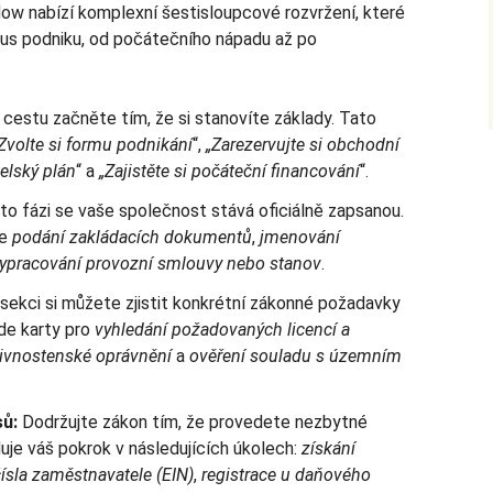
w nabízí komplexní šestisloupcové rozvržení, které
klus podniku, od počátečního nápadu až po
cestu začněte tím, že si stanovíte základy. Tato
Zvolte si formu podnikání
“,
„Zarezervujte si obchodní
elský plán
“ a
„Zajistěte si počáteční financování
“.
to fázi se vaše společnost stává oficiálně zapsanou.
se
podání zakládacích dokumentů
,
jmenování
ypracování provozní smlouvy nebo stanov
.
sekci si můžete zjistit konkrétní zákonné požadavky
de karty pro
vyhledání požadovaných licencí a
živnostenské oprávnění
a
ověření souladu s územním
sů:
Dodržujte zákon tím, že provedete nezbytné
duje váš pokrok v následujících úkolech:
získání
čísla zaměstnavatele (EIN)
,
registrace u daňového