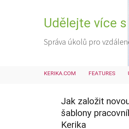
Přejít
k
obsahu
Udělejte více s
webu
Správa úkolů pro vzdálen
KERIKA.COM
FEATURES
Jak založit novo
šablony pracovní
Kerika