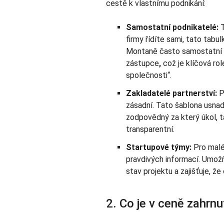
cestě k vlastnímu podnikání:
Samostatní podnikatelé:
T
firmy řídíte sami, tato tab
Montaně často samostatní za
zástupce
,
což je klíčová rol
společnosti“.
Zakladatelé partnerství:
P
zásadní. Tato šablona usnad
zodpovědný za který úkol, t
transparentní.
Startupové týmy:
Pro malé
pravdivých informací. Umož
stav projektu a zajišťuje, 
2. Co je v ceně zahrnu