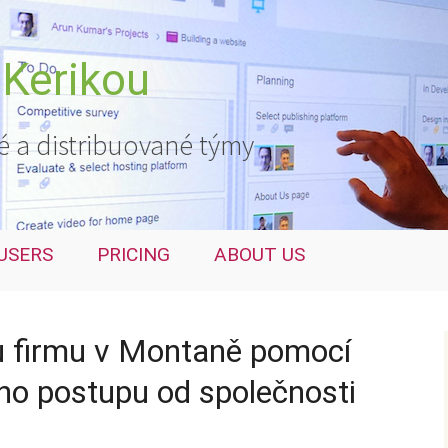
 Kerikou
é a distribuované týmy
USERS
PRICING
ABOUT US
u firmu v Montaně pomocí
ho postupu od společnosti