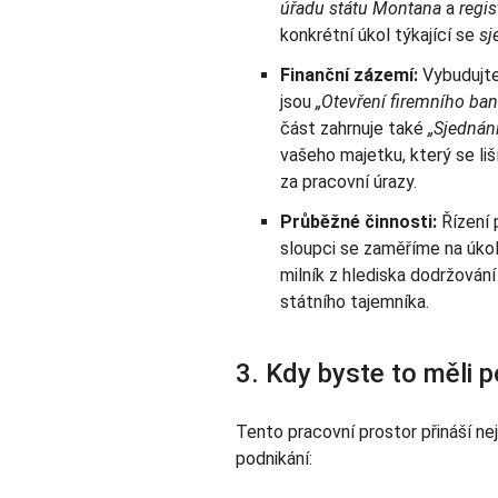
úřadu státu Montana
a
regis
konkrétní úkol týkající se
sj
Finanční zázemí:
Vybudujte 
jsou
„Otevření firemního ba
část zahrnuje také
„Sjednání
vašeho majetku, který se l
za pracovní úrazy.
Průběžné činnosti:
Řízení 
sloupci se zaměříme na úko
milník z hlediska dodržován
státního tajemníka.
3. Kdy byste to měli p
Tento pracovní prostor přináší ne
podnikání: