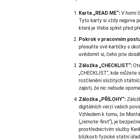
Karta „READ ME“:
V horní 
Tyto karty si vždy nejprve pr
která je třeba splnit před p
Pokrok v pracovním post
přesuňte své kartičky s úko
uvědomit si, čeho jste dosáh
Záložka „CHECKLIST“:
Ote
„CHECKLIST“, kde můžete sp
rozčlenění složitých státníc
zajistí, že nic nebude opom
Záložka „PŘÍLOHY“:
Záložk
digitálních verzí vašich pov
Vzhledem k tomu, že Montan
(„remote-first“), je bezpeč
prostřednictvím služby Keri
blízkosti fyzické státní úřad