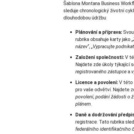
Šablona Montana Business Workflo
sleduje chronologický životní cy
dlouhodobou údržbu:
Plánování a příprava:
Svou 
rubrika obsahuje karty jako
„
název
“,
„Vypracujte podnikat
Založení společnosti:
V té
Najdete zde úkoly týkající 
registrovaného zástupce
a
v
Licence a povolení:
V této 
pro vaše odvětví. Najdete z
povolení
,
podání žádosti o 
plánem
.
Daně a dodržování předpi
registrace. Tato rubrika sle
federálního identifikačního 