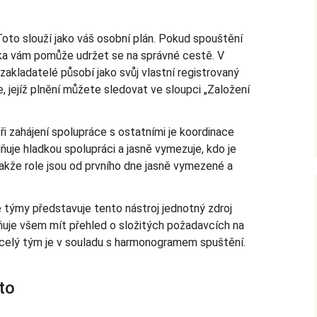
oto slouží jako váš osobní plán. Pokud spouštění
ulka vám pomůže udržet se na správné cestě. V
kladatelé působí jako svůj vlastní registrovaný
e, jejíž plnění můžete sledovat ve sloupci „Založení
ři zahájení spolupráce s ostatními je koordinace
ňuje hladkou spolupráci a jasně vymezuje, kdo je
akže role jsou od prvního dne jasně vymezené a
 týmy představuje tento nástroj jednotný zdroj
ňuje všem mít přehled o složitých požadavcích na
že celý tým je v souladu s harmonogramem spuštění.
to