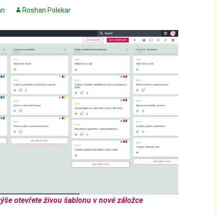
an
Roshan Polekar
ýše otevřete živou šablonu v nové záložce