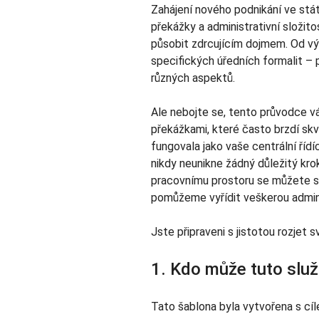
Zahájení nového podnikání ve stát
překážky a administrativní složi
působit zdrcujícím dojmem. Od vý
specifických úředních formalit – p
různých aspektů.
Ale nebojte se, tento průvodce vá
překážkami, které často brzdí skv
fungovala jako vaše centrální řídí
nikdy neunikne žádný důležitý kr
pracovnímu prostoru se můžete s
pomůžeme vyřídit veškerou admini
Jste připraveni s jistotou rozjet
1. Kdo může tuto služ
Tato šablona byla vytvořena s cíl