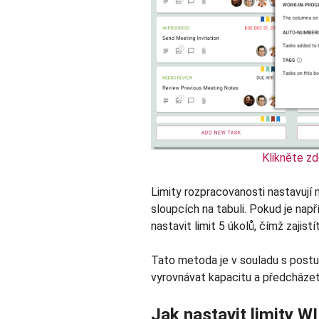
Klikněte zd
Limity rozpracovanosti nastavují
sloupcích na tabuli. Pokud je na
nastavit limit 5 úkolů, čímž zajist
Tato metoda je v souladu s postu
vyrovnávat kapacitu a předcház
Jak nastavit limity W