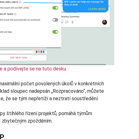
e a podívejte se na tuto desku
 maximální počet povolených úkolů v konkrétních
příklad sloupec nadepsán „Rozpracováno“, můžete
íte, že se tým nepřetíží a neztratí soustředění.
py štíhlého řízení projektů, pomáhá týmům
et zbytečným zpožděním.
IP