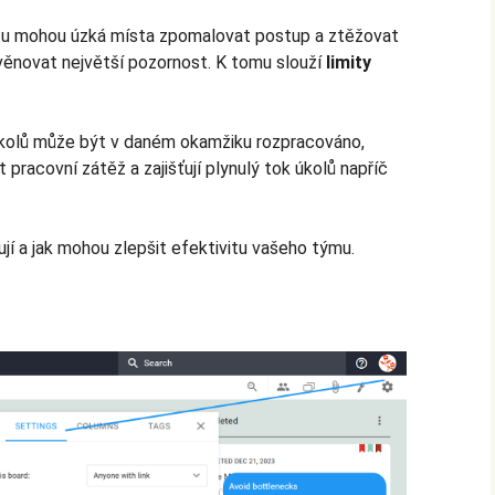
jektu mohou úzká místa zpomalovat postup a ztěžovat
a věnovat největší pozornost. K tomu slouží
limity
 úkolů může být v daném okamžiku rozpracováno,
t pracovní zátěž a zajišťují plynulý tok úkolů napříč
ují a jak mohou zlepšit efektivitu vašeho týmu.