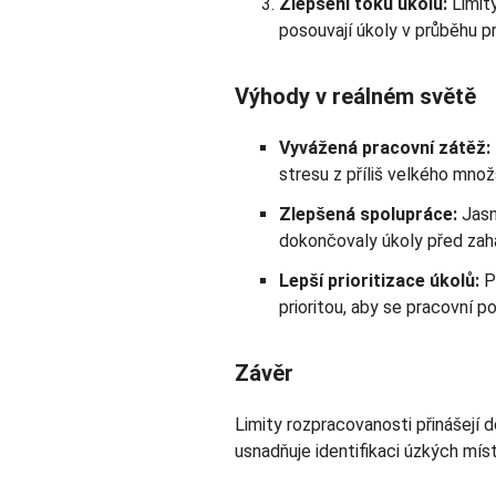
Zlepšení toku úkolů:
Limit
posouvají úkoly v průběhu pro
Výhody v reálném světě
Vyvážená pracovní zátěž:
stresu z příliš velkého množ
Zlepšená spolupráce:
Jasn
dokončovaly úkoly před zah
Lepší prioritizace úkolů:
Př
prioritou, aby se pracovní p
Závěr
Limity rozpracovanosti přinášejí 
usnadňuje identifikaci úzkých míst