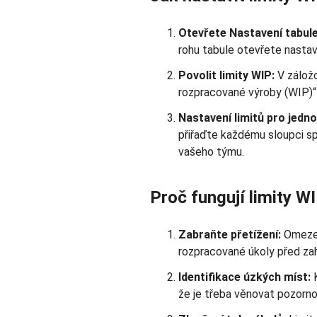
Otevřete Nastavení tabule
rohu tabule otevřete nastav
Povolit limity WIP:
V zálož
rozpracované výroby (WIP)“ a
Nastavení limitů pro jedno
přiřaďte každému sloupci sp
vašeho týmu.
Proč fungují limity W
Zabraňte přetížení:
Omezení
rozpracované úkoly před za
Identifikace úzkých míst:
K
že je třeba věnovat pozorno