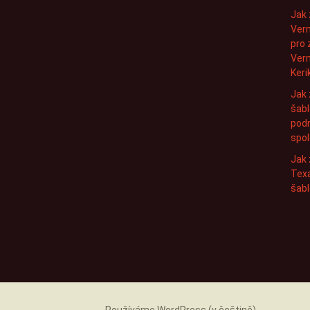
Jak 
Ver
pro 
Ver
Keri
Jak 
šabl
podn
spol
Jak 
Texa
šabl
Používáme WordPress (v češtině).