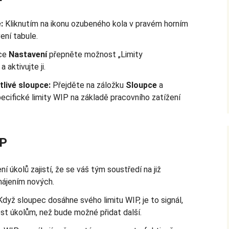
:
Kliknutím na ikonu ozubeného kola v pravém horním
ení tabule.
ce
Nastavení
přepněte možnost „Limity
 aktivujte ji.
tlivé sloupce:
Přejděte na záložku
Sloupce
a
ecifické limity WIP na základě pracovního zatížení
IP
 úkolů zajistí, že se váš tým soustředí na již
hájením nových.
dyž sloupec dosáhne svého limitu WIP, je to signál,
st úkolům, než bude možné přidat další.