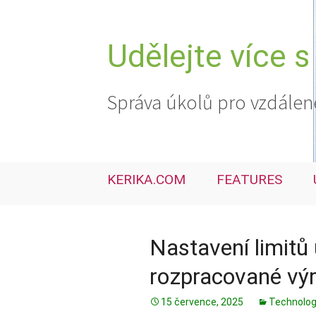
Přejít
k
obsahu
Udělejte více s
webu
Správa úkolů pro vzdálen
KERIKA.COM
FEATURES
Nastavení limitů 
rozpracované vý
15 července, 2025
Technolog