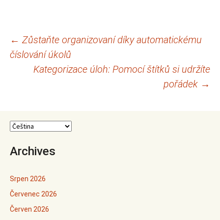
Navigace
←
Zůstaňte organizovaní díky automatickému
číslování úkolů
pro
Kategorizace úloh: Pomocí štítků si udržíte
příspěvky
pořádek
→
Archives
Srpen 2026
Červenec 2026
Červen 2026