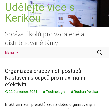
Přejít
Udělejte více s
k
Kerikou
obsahu
webu
Správa úkolů pro vzdálené a
distribuované týmy
Vyhledá
Menu
Organizace pracovních postupů:
Nastavení sloupců pro maximální
efektivitu
22 července, 2025
Technologie
Roshan Polekar
Efektivní řízení projektů začíná dobře organizovaným