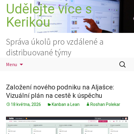
Přejít
Udělejte více s
k
Kerikou
obsahu
webu
Správa úkolů pro vzdálené a
distribuované týmy
Vyhledá
Menu
Založení nového podniku na Aljašce:
Vizuální plán na cestě k úspěchu
18 května, 2026
Kanban a Lean
Roshan Polekar