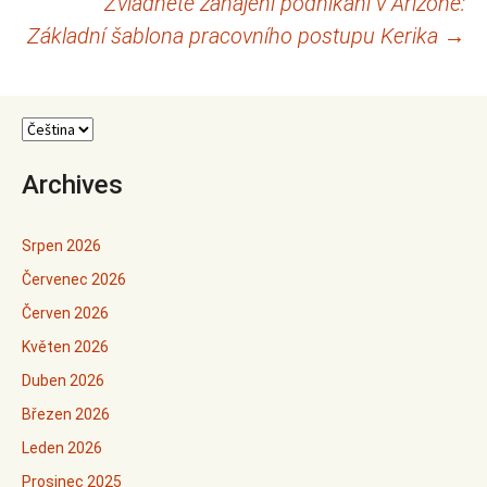
Zvládněte zahájení podnikání v Arizoně:
pro
Základní šablona pracovního postupu Kerika
→
příspěvky
Archives
Srpen 2026
Červenec 2026
Červen 2026
Květen 2026
Duben 2026
Březen 2026
Leden 2026
Prosinec 2025